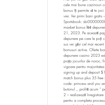
cele mai bune cazinouri on
bonus îți permite să te joci 
vrei. Vei primi bani gratis
Sportsbook: sbi00000000
maxbet bonus fără depunere
21, 2023. Pe această pagin
depunere pe care le poți 
sus vei găsi cel mai recent
bonusuri active. Oferte bon
depunere casino 2023 este
piața jocurilor de noroc, fi
vigoare pentru majoritatea 
signing up and deposit $1
match bonus plus 35 free s
code: princess and you are 
butonul ,, profită acum ” p
2 – realizează înregistrare
pentru a completa procesul