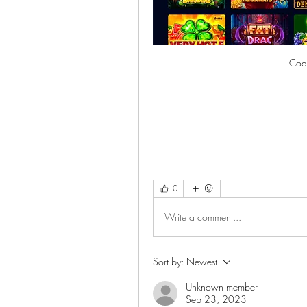
Cod 
0
Write a comment...
Sort by:
Newest
Unknown member
Sep 23, 2023