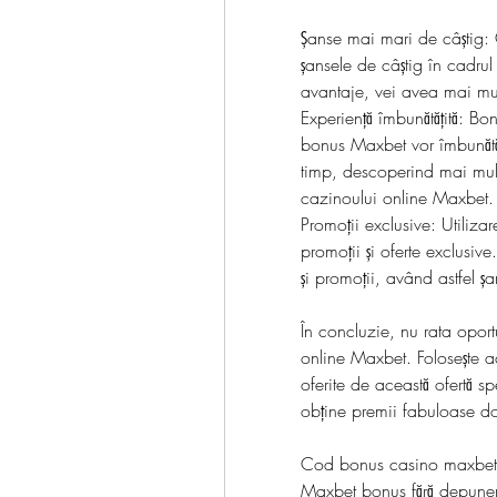
Șanse mai mari de câștig: 
șansele de câștig în cadrul
avantaje, vei avea mai mul
Experiență îmbunătățită: Bon
bonus Maxbet vor îmbunătăț
timp, descoperind mai multe
cazinoului online Maxbet.
Promoții exclusive: Utiliza
promoții și oferte exclusive
și promoții, având astfel ș
În concluzie, nu rata oport
online Maxbet. Folosește a
oferite de această ofertă spe
obține premii fabuloase d
Cod bonus casino maxbet
Maxbet bonus fără depunere 