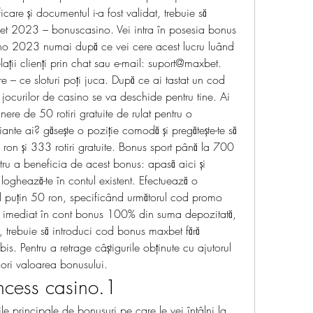
icare și documentul i-a fost validat, trebuie să 
t 2023 – bonuscasino. Vei intra în posesia bonus 
no 2023 numai după ce vei cere acest lucru luând 
lații clienți prin chat sau e-mail: suport@maxbet. 
 – ce sloturi poți juca. După ce ai tastat un cod 
ocurilor de casino se va deschide pentru tine. Ai 
re de 50 rotiri gratuite de rulat pentru o 
ante ai? găsește o poziție comodă și pregătește-te să 
on și 333 rotiri gratuite. Bonus sport până la 700 
ntru a beneficia de acest bonus: apasă aici și 
oghează-te în contul existent. Efectuează o 
 puțin 50 ron, specificând următorul cod promo 
i imediat în cont bonus 100% din suma depozitată, 
 trebuie să introduci cod bonus maxbet fără 
 Pentru a retrage câștigurile obținute cu ajutorul 
0 ori valoarea bonusului. 
ncess casino.1
ile principale de bonusuri pe care le vei întâlni la 