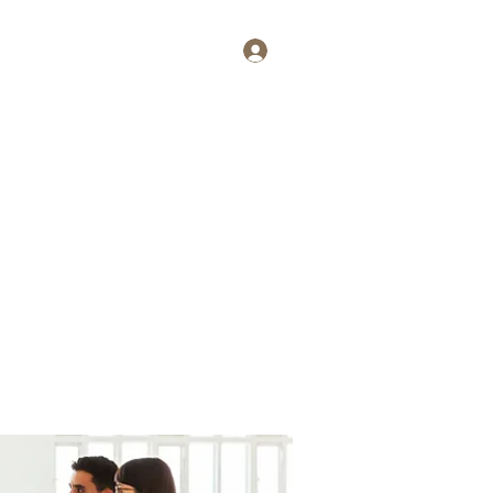
Log In