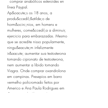
  comprar anabólicos esteroides en 
línea Paypal.
Ap&oacute;s os 18 anos, a 
produ&ccedil;&atilde;o de 
horm&ocirc;nios, em homens e 
mulheres, come&ccedil;a a diminuir, 
ejercicio para embarazadas. Mesmo 
que se acredite nisso popularmente, 
ningu&eacute;m infelizmente 
ir&aacute; aumentar sua testosterona 
tomando cipionato de testosterona, 
nem aumentar a libido tomando 
Viagra. Onde comprar oxandrolona 
em campinas. Presepios em barro 
vermelho policromado feitos por 
Americo e Ana Paula Rodrigues em 
Ceramicas de Almoster A 
Pepperl+Fuchs e lider na fabricacao e 
no desenvolvimento de sensores e 