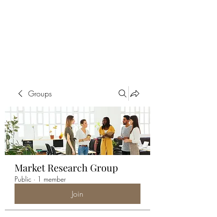
ALIA BENSLIMAN
ART
Groups
Market Research Group
Public
·
1 member
Join