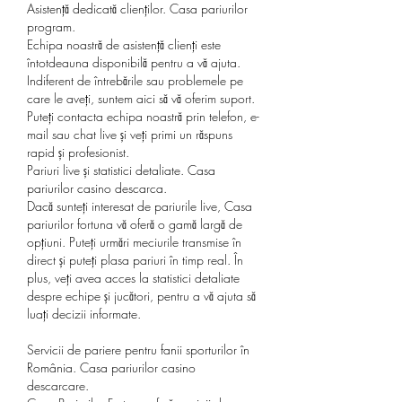
Asistență dedicată clienților. Casa pariurilor 
program.
Echipa noastră de asistență clienți este 
întotdeauna disponibilă pentru a vă ajuta. 
Indiferent de întrebările sau problemele pe 
care le aveți, suntem aici să vă oferim suport. 
Puteți contacta echipa noastră prin telefon, e-
mail sau chat live și veți primi un răspuns 
rapid și profesionist.
Pariuri live și statistici detaliate. Casa 
pariurilor casino descarca.
Dacă sunteți interesat de pariurile live, Casa 
pariurilor fortuna vă oferă o gamă largă de 
opțiuni. Puteți urmări meciurile transmise în 
direct și puteți plasa pariuri în timp real. În 
plus, veți avea acces la statistici detaliate 
despre echipe și jucători, pentru a vă ajuta să 
luați decizii informate.
Servicii de pariere pentru fanii sporturilor în 
România. Casa pariurilor casino 
descarcare.