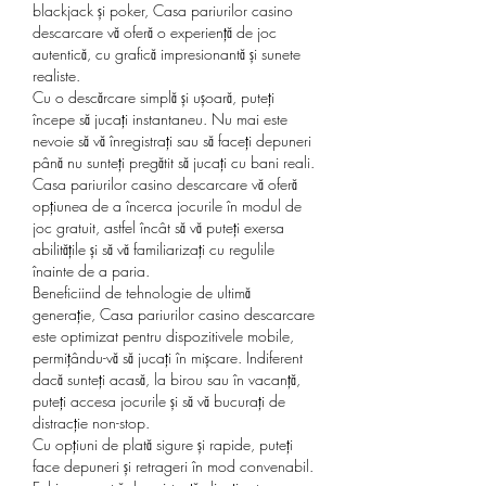
blackjack și poker, Casa pariurilor casino 
descarcare vă oferă o experiență de joc 
autentică, cu grafică impresionantă și sunete 
realiste.
Cu o descărcare simplă și ușoară, puteți 
începe să jucați instantaneu. Nu mai este 
nevoie să vă înregistrați sau să faceți depuneri 
până nu sunteți pregătit să jucați cu bani reali. 
Casa pariurilor casino descarcare vă oferă 
opțiunea de a încerca jocurile în modul de 
joc gratuit, astfel încât să vă puteți exersa 
abilitățile și să vă familiarizați cu regulile 
înainte de a paria.
Beneficiind de tehnologie de ultimă 
generație, Casa pariurilor casino descarcare 
este optimizat pentru dispozitivele mobile, 
permițându-vă să jucați în mișcare. Indiferent 
dacă sunteți acasă, la birou sau în vacanță, 
puteți accesa jocurile și să vă bucurați de 
distracție non-stop.
Cu opțiuni de plată sigure și rapide, puteți 
face depuneri și retrageri în mod convenabil. 