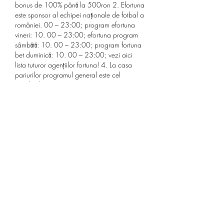
bonus de 100% până la 500ron 2. Efortuna 
este sponsor al echipei naționale de fotbal a 
româniei. 00 – 23:00; program efortuna 
vineri: 10. 00 – 23:00; efortuna program 
sâmbătă: 10. 00 – 23:00; program fortuna 
bet duminică: 10. 00 – 23:00; vezi aici 
lista tuturor agențiilor fortuna! 4. La casa 
pariurilor programul general este cel 
standard: 10:00 – 22:00. Fortuna 
designed for ipad #4 in sports 4. 5 • 817 
ratings free screenshots ipad iphone 
aplicația casa pariurilor deschizi casa și intri-
n meci simplu și eficient cu pariuri live și 
viitoare în prima pagină. Dacă te răzgândești, 
poți să faci cash out 100% cu până la 10 
minute înainte să înceapă meciul. Casa 
pariurilor prezentare generală. Casa 
pariurilor este unul dintre cei mai apreciați 
operatori de jocuri de noroc din românia, și 
alături de superbet și fortuna, probabil cea 
mai populară casă de pariuri offline. Bonusul 
casa pariurilor este puțin peste medie și 