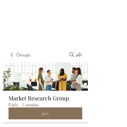
ALIA BENSLIMAN
ART
Groups
Market Research Group
Public
·
1 member
Join