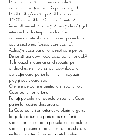
Deschizi casa și intri-n meci simplu și eficient 
cu pariuri live și viitoare în prima pagină. 
Dacă te răzgândești, poți să faci cash out 
100% cu până la 10 minute înainte să 
înceapă meciul. Sau poți să profiți de câștigul 
intermediar din timpul jocului. Pasul 1: 
acceseaza site-ul oficial al casa pariurilor si 
cauta sectiunea “descarcare casino”. 
Aplicație casa pariurilor descărcare pe ios. 
De ce să faci download casa pariurilor apk? 
1. În cazul în care ai un dispozitiv pe 
android este simplu să faci download la 
aplicație casa pariurilor. Intră în magazin 
play și caută casa sport. 
Ofertele de pariere pentru fanii sporturilor. 
Casa pariurilor fortuna.
Pariați pe cele mai populare sporturi. Casa 
pariurilor casino descarcare.
La Casa pariurilor fortuna, vă oferim o gamă 
largă de opțiuni de pariere pentru fanii 
sporturilor. Puteți paria pe cele mai populare 
sporturi, precum fotbalul, tenisul, baschetul și 
multe altele. Indiferent de sportul preferat, 