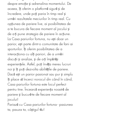
despre emoție și adrenalina momentului. De 
aceea, îți oferim o platformă sigură și de 
încredere, unde poți paria în timp real și 
urmări rezultatele meciurilor în timp real. Cu 
opțiunea de pariere live, ai posibilitatea de 
a te bucura de fiecare moment al jocului și 
de a-ți pune strategia de pariere în acțiune.
La Casa pariurilor fortuna, nu ești doar un 
parior, ești parte dintr-o comunitate de fani ai 
sporturilor. Îți oferim posibilitatea de a 
interacționa cu alți pariori, de a urmări 
discuții și analize, și de a-ți împărtăși 
experiențele. Astfel, poți învăța mereu lucruri 
noi și îți poți dezvolta abilitățile de pariere.
Dacă ești un parior pasionat sau pur și simplu 
îți place să încerci norocul din când în când, 
Casa pariurilor fortuna este locul perfect 
pentru tine. Încearcă experiența noastră de 
pariere și bucură-te de fiecare moment al 
jocului!
Pariază cu Casa pariurilor fortuna - pasiunea 
ta, pauza ta, câștigul tău!