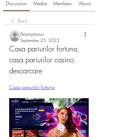
Discussion
Media
Members
About
Back
Anonymous
September 25, 2023
Casa pariurilor fortuna, 
casa pariurilor casino 
descarcare
Casa pariurilor fortuna