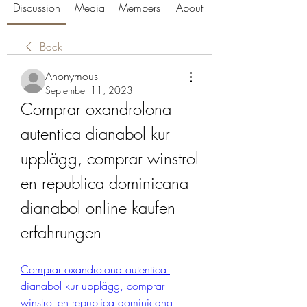
Discussion
Media
Members
About
Back
Anonymous
September 11, 2023
Comprar oxandrolona 
autentica dianabol kur 
upplägg, comprar winstrol 
en republica dominicana 
dianabol online kaufen 
erfahrungen
Comprar oxandrolona autentica 
dianabol kur upplägg, comprar 
winstrol en republica dominicana 