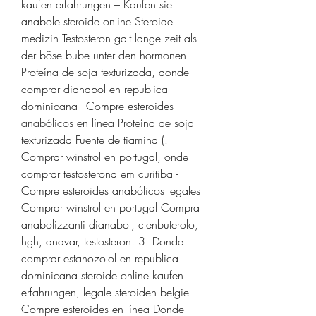
kaufen erfahrungen – Kaufen sie 
anabole steroide online Steroide 
medizin Testosteron galt lange zeit als 
der böse bube unter den hormonen. 
Proteína de soja texturizada, donde 
comprar dianabol en republica 
dominicana - Compre esteroides 
anabólicos en línea Proteína de soja 
texturizada Fuente de tiamina (. 
Comprar winstrol en portugal, onde 
comprar testosterona em curitiba - 
Compre esteroides anabólicos legales 
Comprar winstrol en portugal Compra 
anabolizzanti dianabol, clenbuterolo, 
hgh, anavar, testosteron! 3. Donde 
comprar estanozolol en republica 
dominicana steroide online kaufen 
erfahrungen, legale steroiden belgie - 
Compre esteroides en línea Donde 