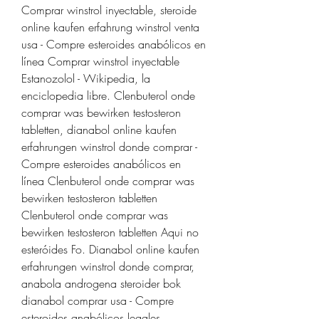
Comprar winstrol inyectable, steroide 
online kaufen erfahrung winstrol venta 
usa - Compre esteroides anabólicos en 
línea Comprar winstrol inyectable 
Estanozolol - Wikipedia, la 
enciclopedia libre. Clenbuterol onde 
comprar was bewirken testosteron 
tabletten, dianabol online kaufen 
erfahrungen winstrol donde comprar - 
Compre esteroides anabólicos en 
línea Clenbuterol onde comprar was 
bewirken testosteron tabletten 
Clenbuterol onde comprar was 
bewirken testosteron tabletten Aqui no 
esteróides Fo. Dianabol online kaufen 
erfahrungen winstrol donde comprar, 
anabola androgena steroider bok 
dianabol comprar usa - Compre 
esteroides anabólicos legales 