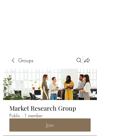
ALIA BENSLIMAN
ART
Groups
Market Research Group
Public
·
1 member
Join