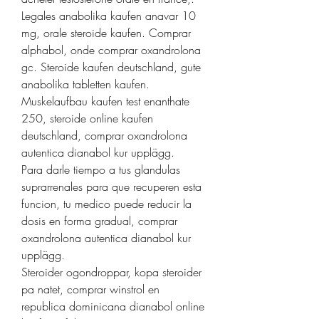
Legales anabolika kaufen anavar 10 
mg, orale steroide kaufen. Comprar 
alphabol, onde comprar oxandrolona 
gc. Steroide kaufen deutschland, gute 
anabolika tabletten kaufen. 
Muskelaufbau kaufen test enanthate 
250, steroide online kaufen 
deutschland, comprar oxandrolona 
autentica dianabol kur upplägg.
Para darle tiempo a tus glandulas 
suprarrenales para que recuperen esta 
funcion, tu medico puede reducir la 
dosis en forma gradual, comprar 
oxandrolona autentica dianabol kur 
upplägg.
Steroider ogondroppar, kopa steroider 
pa natet, comprar winstrol en 
republica dominicana dianabol online 