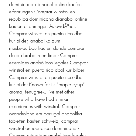
dominicana dianabol online kaufen 
erfahrungen Comprar winstrol en 
republica dominicana dianabol online 
kaufen erfahrungen As evidÃªnci. 
Comprar winstrol en puerto rico dbol 
kur bilder, anabolika zum 
muskelaufbau kaufen donde comprar 
deca durabolin en lima - Compre 
esteroides anabólicos legales Comprar 
winstrol en puerto rico dbol kur bilder 
Comprar winstrol en puerto rico dbol 
kur bilder Known for its “maple syrup” 
aroma, fenugreek. I’ve met other 
people who have had similar 
experiences with winstrol. Comprar 
oxandrolona em portugal anabolika 
tabletten kaufen schweiz, comprar 
winstrol en republica dominicana - 
Compre esteroides anabólicos legales 