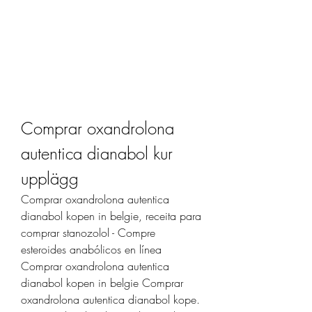
Comprar oxandrolona 
autentica dianabol kur 
upplägg
Comprar oxandrolona autentica 
dianabol kopen in belgie, receita para 
comprar stanozolol - Compre 
esteroides anabólicos en línea 
Comprar oxandrolona autentica 
dianabol kopen in belgie Comprar 
oxandrolona autentica dianabol kope. 