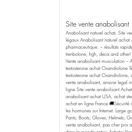
Site vente anabolisant
Anabolisant naturel achat, Site ve
légaux Anabolisant naturel achat 
pharmaceutique. – résultats rapide
trenbolone, hgh, deca and other! 
Vente anabolisant musculation – A
testosterone achat Oxandrolone T
testosterone achat Oxandrolone, v
vente anabolisant, anavar legal i
ligne Site vente anabolisant Achet
anabolisant achat USA, achat ster
achat en ligne France 🚚Sécurité de 
les hormones sur Internet. Large g
Pants; Boots; Gloves; Helmets; Go
vente anabolisant, pas cher prix a
dans le monde entier. Acheter léga