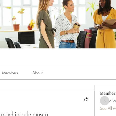
Members
About
Member
ali
aliabens
See All 
t, machine de muscu