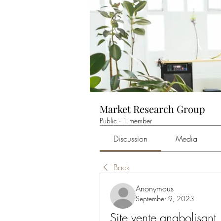
Market Research Group
Public
·
1 member
Discussion
Media
Back
Anonymous
September 9, 2023
Site vente anabolisan