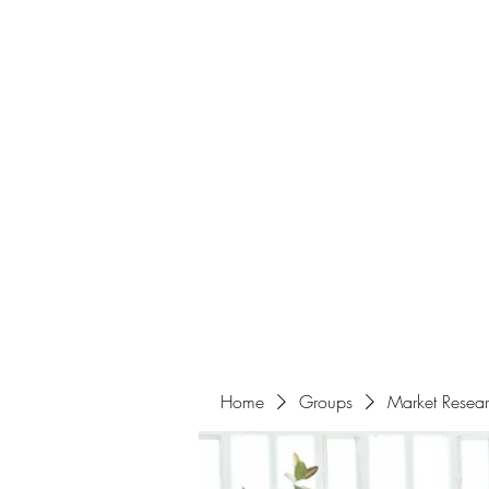
Home
About
Events
Portfolio
Amazigh Women Po
info@aliabenslimanart.com
Home
Groups
Market Resea