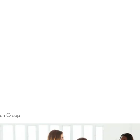
rtraits
Feedbacks
Boutique
ALIA BENSLIMAN ART
rch Group