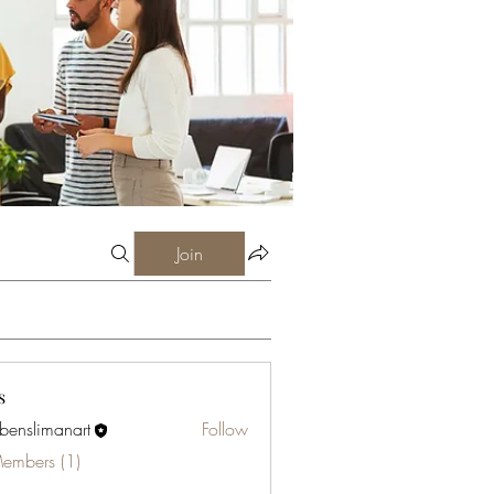
Join
s
abenslimanart
Follow
limanart
Members (1)