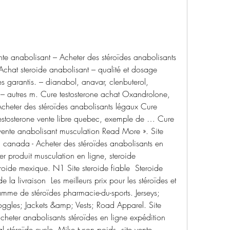
nte anabolisant – Acheter des stéroïdes anabolisants 
Achat steroide anabolisant – qualité et dosage 
s garantis. – dianabol, anavar, clenbuterol, 
– autres m. Cure testosterone achat Oxandrolone, 
cheter des stéroïdes anabolisants légaux Cure 
estosterone vente libre quebec, exemple de … Cure 
ente anabolisant musculation Read More ». Site 
n canada - Acheter des stéroïdes anabolisants en 
er produit musculation en ligne, steroide 
oide mexique. N1 Site steroide fiable  Steroide 
la livraison  Les meilleurs prix pour les stéroïdes et 
amme de stéroïdes pharmacie-du-sports. Jerseys; 
ggles; Jackets &amp; Vests; Road Apparel. Site 
cheter anabolisants stéroïdes en ligne expédition 
l stéroïde cycle. Mike tyson poids, site vente 