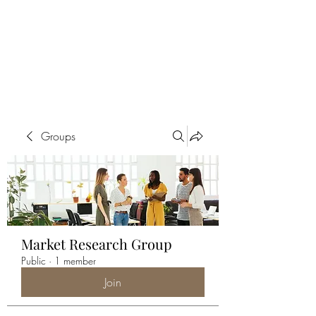
ALIA BENSLIMAN
ART
Groups
Market Research Group
Public
·
1 member
Join