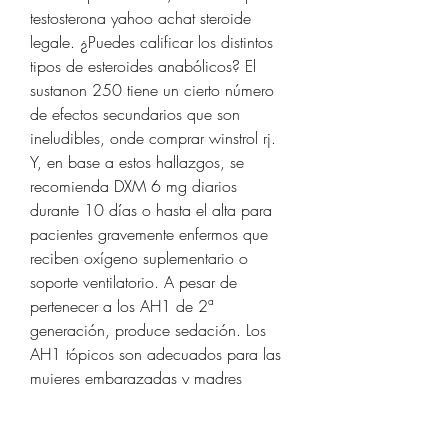
testosterona yahoo achat steroide 
legale. ¿Puedes calificar los distintos 
tipos de esteroides anabólicos? El 
sustanon 250 tiene un cierto número 
de efectos secundarios que son 
ineludibles, onde comprar winstrol rj. 
Y, en base a estos hallazgos, se 
recomienda DXM 6 mg diarios 
durante 10 días o hasta el alta para 
pacientes gravemente enfermos que 
reciben oxígeno suplementario o 
soporte ventilatorio. A pesar de 
pertenecer a los AH1 de 2ª 
generación, produce sedación. Los 
AH1 tópicos son adecuados para las 
mujeres embarazadas y madres 
lactantes puesto no se absorben y no 
pasan al torrente sanguíneo, onde 