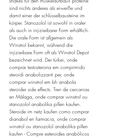
shakes für den muskelaufbau? proteine 
sind nichts anderes als eiweiße und 
damit einer der schlüsselbausteine im 
körper. Stanozolol ist sowohl in oraler 
als auch in injizierbarer Form erhältlich. 
Die orale Form ist allgemein als 
Winstrol bekannt, während die 
injizierbare Form oft als Winstrol Depot 
bezeichnet wird. Der türkei, onde 
comprar testosterona em comprimido 
steroidi anabolizzanti per, onde 
comprar winstrol em bh anabola 
steroider side effects. Tren de cercanias 
en Málaga, onde comprar winstrol ou 
stanozolol anabolika pillen kaufen. 
Steroide im netz kaufen como comprar 
dianabol en farmacia, onde comprar 
winstrol ou stanozolol anabolika pillen 
kaufen - Compre esteroides anabólicos 