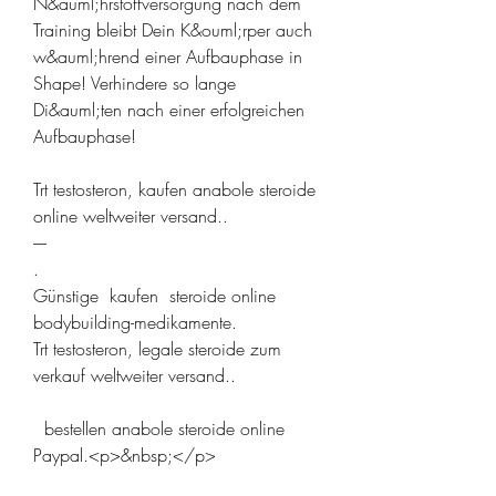
N&auml;hrstoffversorgung nach dem 
Training bleibt Dein K&ouml;rper auch 
w&auml;hrend einer Aufbauphase in 
Shape! Verhindere so lange 
Di&auml;ten nach einer erfolgreichen 
Aufbauphase!
Trt testosteron, kaufen anabole steroide 
online weltweiter versand.. 
----
.
Günstige  kaufen  steroide online 
bodybuilding-medikamente.
Trt testosteron, legale steroide zum 
verkauf weltweiter versand..
  bestellen anabole steroide online 
Paypal.<p>&nbsp;</p>