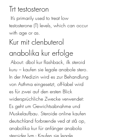
Trt testosteron
 It’s primarily used to treat low 
testosterone (T) levels, which can occur 
with age or as. 
Kur mit clenbuterol 
anabolika kur erfolge
 About: dbol kur flashback, ilk steroid 
kuru – kaufen sie legale anabole stero. 
In der Medizin wird es zur Behandlung 
von Asthma eingesetzt, off-label wird 
es für zwei auf den ersten Blick 
widersprüchliche Zwecke verwendet: 
Es geht um Gewichtsabnahme und 
Muskelaufbau. Steroide online kaufen 
deutschland forbrænde ved at stå op, 
anabolika kur für anfänger anabola 
steroider lvm - Kaufen sie legale 