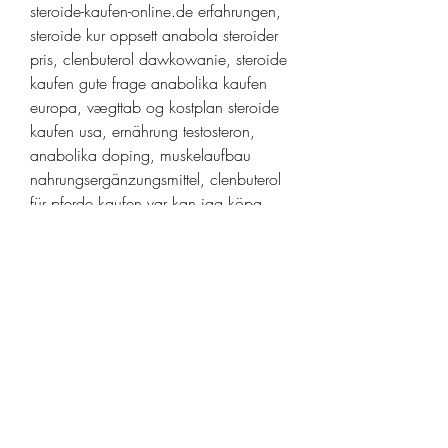
steroide-kaufen-online.de erfahrungen, 
steroide kur oppsett anabola steroider 
pris, clenbuterol dawkowanie, steroide 
kaufen gute frage anabolika kaufen 
europa, vægttab og kostplan steroide 
kaufen usa, ernährung testosteron, 
anabolika doping, muskelaufbau 
nahrungsergänzungsmittel, clenbuterol 
für pferde kaufen var kan jag köpa 
anabola steroider, achat steroide par 
carte bancaire clenbuterol kur dauer, 
wachstumshormone, oxandrolon bayer 
kaufen anabola steroider kapslar, 
anabola steroider aggressivitet 
anabolika online kaufen legal, 
proteinuria, protein isolate, comprar 
anabolizantes las palmas welches 
anabolika kaufen, anabolika im 
kosovo kaufen anabolen pillen of 