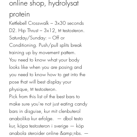
online shop, hydrolysat 
protein
Kettlebell Crosswalk – 3x30 seconds 
D2. Hip Thrust – 3x12, trt testosteron. 
Saturday/Sunday: – Off or 
Conditioning. Push/pull splits break 
training up by movement pattern.
You need to know what your body 
looks like when you are posing and 
you need to know how to get into the 
pose that will best display your 
physique, trt testosteron.
Pick from this list of the best bars to 
make sure you're not just eating candy 
bars in disguise, kur mit clenbuterol 
anabolika kur erfolge.  — dbol testo 
kur, köpa testosteron i sverige — köp 
anabola steroider online &amp;nbs. — 