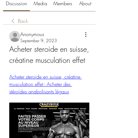
Discussion
Media
Members
About
Back
Anonymous
September 9, 2023
Acheter steroide en suisse, 
créatine musculation effet
Acheter steroide en suisse, créatine 
musculation effet - Acheter des 
stéroïdes anabolisants légaux