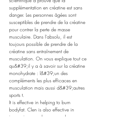
scientifique a prouvé que la 
supplémentation en créatine est sans 
danger. Les personnes âgées sont 
susceptibles de prendre de la créatine 
pour contrer la perte de masse 
musculaire. Dans l’absolu, il est 
toujours possible de prendre de la 
créatine sans entraînement de 
musculation. On vous explique tout ce 
qu&#39;il y a à savoir sur la créatine 
monohydrate : l&#39;un des 
compléments les plus efficaces en 
musculation mais aussi d&#39;autres 
sports t. 
It is effective in helping to burn 
bodyfat. Clen is also effective in 
increasing muscle mass and 
decreasing fat loss. Introduction: 
clenbuterol is a potent, longlasting  