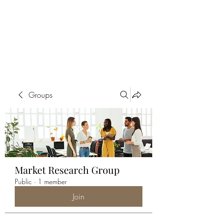
ALIA BENSLIMAN
ART
Groups
Market Research Group
Public
·
1 member
Join