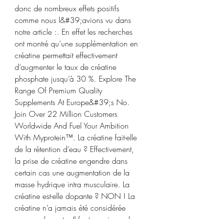
donc de nombreux effets positifs 
comme nous l&#39;avions vu dans 
notre article :. En effet les recherches 
ont montré qu’une supplémentation en 
créatine permettait effectivement 
d’augmenter le taux de créatine 
phosphate jusqu’à 30 %. Explore The 
Range Of Premium Quality 
Supplements At Europe&#39;s No. 
Join Over 22 Million Customers 
Worldwide And Fuel Your Ambition 
With Myprotein™. La créatine fait-elle 
de la rétention d’eau ? Effectivement, 
la prise de créatine engendre dans 
certain cas une augmentation de la 
masse hydrique intra musculaire. La 
créatine est-elle dopante ? NON ! La 
créatine n’a jamais été considérée 