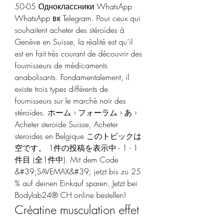
50-05 Одноклассники WhatsApp 
WhatsApp вк Telegram. Pour ceux qui 
souhaitent acheter des stéroïdes à 
Genève en Suisse, la réalité est qu’il 
est en fait très courant de découvrir des 
fournisseurs de médicaments 
anabolisants. Fondamentalement, il 
existe trois types différents de 
fournisseurs sur le marché noir des 
stéroïdes. ホーム › フォーラム › あ › 
Acheter steroide Suisse, Acheter 
steroides en Belgique このトピックは
空です。 1件の投稿を表示中 - 1 - 1
件目 (全1件中). Mit dem Code 
&#39;SAVEMAX&#39; jetzt bis zu 25 
% auf deinen Einkauf sparen. Jetzt bei 
Bodylab24® CH online bestellen! 
Créatine musculation effet