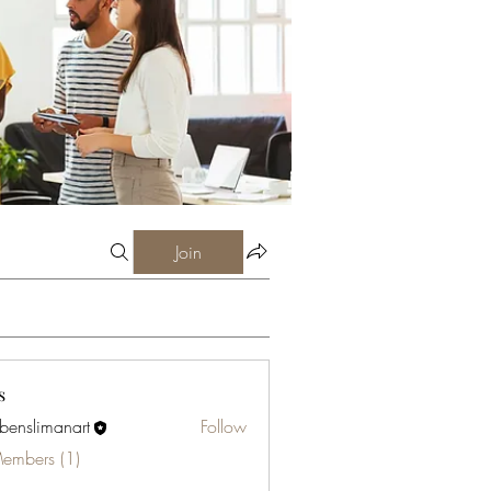
Join
s
abenslimanart
Follow
limanart
Members (1)