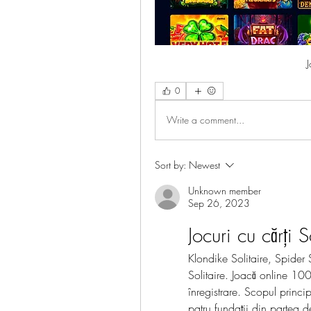
J
0
Write a comment...
Sort by:
Newest
Unknown member
Sep 26, 2023
Jocuri cu cărți S
Klondike Solitaire, Spider S
Solitaire. Joacă online 100% 
înregistrare. Scopul princip
patru fundații din partea d