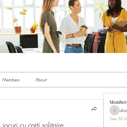
Members
About
Member
ali
aliabens
See All 
, jocuri cu carti solitaire