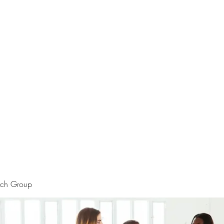
rtraits
Feedbacks
Boutique
ALIA BENSLIMAN ART
rch Group