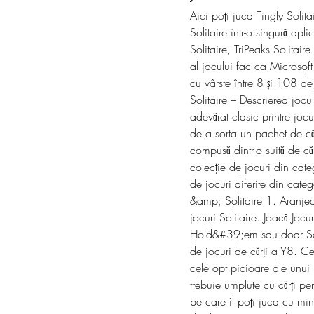
Aici poţi juca Tingly Solit
Solitaire într-o singură apli
Solitaire, TriPeaks Solitaire
al jocului fac ca Microsoft S
cu vârste între 8 și 108 de
Solitaire – Descrierea jocul
adevărat clasic printre jocu
de a sorta un pachet de cărț
compusă dintr-o suită de că
colecție de jocuri din cate
de jocuri diferite din catego
&amp; Solitaire 1. Aranjeaz
jocuri Solitaire. Joacă Jocu
Hold&#39;em sau doar Solit
de jocuri de cărţi a Y8. Ce
cele opt picioare ale unui 
trebuie umplute cu cărți pe
pe care îl poți juca cu min