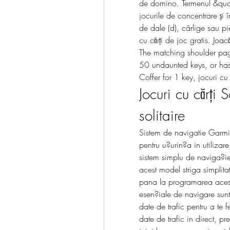
de domino. Termenul &quot;
jocurile de concentrare și 
de dale ⁠(d), cârlige sau pie
cu cărți de joc gratis. Joac
The matching shoulder pag
50 undaunted keys, or has
Coffer for 1 key, jocuri cu c
Jocuri cu cărți S
solitaire
Sistem de navigatie Garmi
pentru u?urin?a in utilizar
sistem simplu de naviga?ie 
acest model striga simplitat
pana la programarea acestu
esen?iale de navigare sunt 
date de trafic pentru a te f
date de trafic in direct, pr