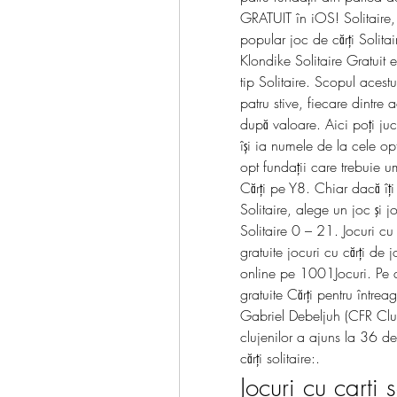
GRATUIT în iOS! Solitaire,
popular joc de cărți Solitai
Klondike Solitaire Gratuit e
tip Solitaire. Scopul acestu
patru stive, fiecare dintre a
după valoare. Aici poţi juc
își ia numele de la cele op
opt fundații care trebuie um
Cărţi pe Y8. Chiar dacă îţ
Solitaire, alege un joc şi j
Solitaire 0 – 21. Jocuri cu 
gratuite jocuri cu cărți de 
online pe 1001Jocuri. Pe ac
gratuite Cărți pentru întrea
Gabriel Debeljuh (CFR Cluj
clujenilor a ajuns la 36 de
cărți solitaire:.
Jocuri cu carti s