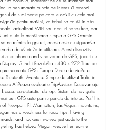
 ruta posibila, indiferent de ce se intampla mai 
i includ nenumarate puncte de interes ?i recenzii 
 genul de suplimente pe care le ob?ii cu cele mai 
viga?ie pentru ma?ini, va trebui sa cau?i in alta 
ocala, actualizari WiFi sau apeluri hands-free, dar 
?iuni ajuta la men?inerea simpla a GPS Garmin 
sa ne referim la gps-uri, acesta este cu siguran?a 
vorba de u?urin?a in utilizare. Acest dispozitiv 
unui smartphone cand vine vorba de GPS, jocuri cu 
ea Display: 5 inchi Rezolu?ia : 480 x 272 Tipul de 
ta preincarcata GPS: Europa Durata de via?a a 
e: Bluetooth. Avantaje: Simplu de utilizat Trafic in 
repere Afi?eaza evaluarile TripAdvisor. Dezavantaje: 
Lipsesc caracteristici de top. Sistem de navigatie 
i bun GPS auto pentru puncte de interes. Psst'this 
 of Newport, RI, Manhattan, Las Vegas, mountains, 
gan has a weakness for road trips. Having 
aids, and hackers involved just adds to the 
rytelling has helped Megan weave her real-life 