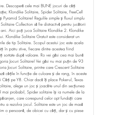
aire. Descoperă cele mai BUNE jocuri de cărți 
cație; Klondike Solitaire, Spider Solitaire, FreeCell 
 și Pyramid Solitaire! Regulile simple și fluxul simplu 
olitaire Collection să fie distractivă pentru jucătorii 
 ani. Aici poţi juca Solitaire Klondike 2. Klondike 
ui. Klondike Solitaire Gratuit este considerat un 
rile de tip Solitaire. Scopul acestui joc este acela 
i în patru stive, fiecare dintre acestea fiind 
rți sortate după valoare. Ro vei găsi cea mai bună 
goria Jocuri Solitaire! Vei găsi nu mai puțin de 93 
ria Jocuri Solitaire, printre care Crescent Solitaire 
ă cărțile în funcție de culoare și de rang, în aceste 
ri Cărţi pe Y8. Chiar dacă îţi place Poker-ul, Texas 
aire, alege un joc şi joacă-te unul din secţiunea 
l mai probabil, Spider solitaire își ia numele de la 
păianjen, care corespund celor opt fundații care 
ntru a rezolva jocul. Solitaire este un joc de masă 
im o persoană, de obicei cu cărți, dar și cu piese 