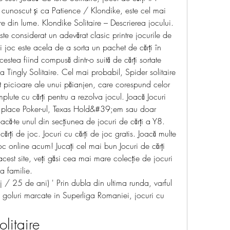
 cunoscut și ca Patience / Klondike, este cel mai 
re din lume. Klondike Solitaire – Descrierea jocului. 
ste considerat un adevărat clasic printre jocurile de 
i joc este acela de a sorta un pachet de cărți în 
cestea fiind compusă dintr-o suită de cărți sortate 
a Tingly Solitaire. Cel mai probabil, Spider solitaire 
t picioare ale unui păianjen, care corespund celor 
plute cu cărți pentru a rezolva jocul. Joacă Jocuri 
i place Poker-ul, Texas Hold&#39;em sau doar 
oacă-te unul din secţiunea de jocuri de cărţi a Y8. 
cărți de joc. Jocuri cu cărți de joc gratis. Joacă multe 
joc online acum! Jucați cel mai bun Jocuri de cărți 
est site, veți găsi cea mai mare colecție de jocuri 
ga familie. 
 / 25 de ani) ' Prin dubla din ultima runda, varful 
 goluri marcate in Superliga Romaniei, jocuri cu 
olitaire