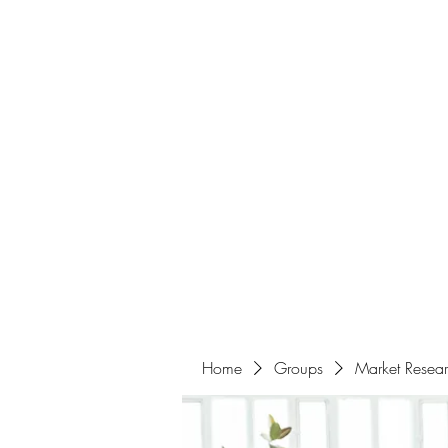
Home
About
Events
Portfolio
Amazigh Women Po
info@aliabenslimanart.com
Home
Groups
Market Resea