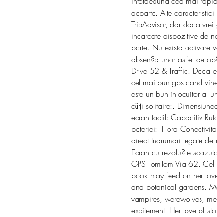
intotdeauna cea mai rapida
departe. Alte caracteristic
TripAdvisor, dar daca vrei
incarcate dispozitive de na
parte. Nu exista activare v
absen?a unor astfel de op
Drive 52 & Traffic. Daca e 
cel mai bun gps cand vine 
este un bun inlocuitor al 
cărți solitaire:. Dimensiun
ecran tactil: Capacitiv Ru
bateriei: 1 ora Conectivitat
direct Indrumari legate de 
Ecran cu rezolu?ie scazuta 
GPS TomTom Via 62. Cel ma
book may feed on her love
and botanical gardens. Me
vampires, werewolves, merm
excitement. Her love of sto