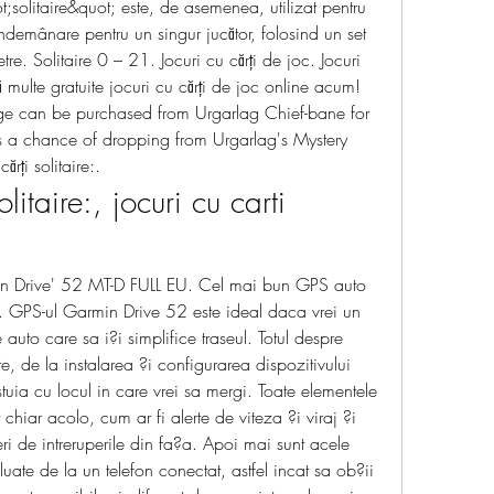
solitaire&quot; este, de asemenea, utilizat pentru 
îndemânare pentru un singur jucător, folosind un set 
tre. Solitaire 0 – 21. Jocuri cu cărți de joc. Jocuri 
ă multe gratuite jocuri cu cărți de joc online acum!  
e can be purchased from Urgarlag Chief-bane for 
 a chance of dropping from Urgarlag's Mystery 
ărți solitaire:.
olitaire:, jocuri cu carti 
n Drive' 52 MT-D FULL EU. Cel mai bun GPS auto 
e. GPS-ul Garmin Drive 52 este ideal daca vrei un 
auto care sa i?i simplifice traseul. Totul despre 
e, de la instalarea ?i configurarea dispozitivului 
ia cu locul in care vrei sa mergi. Toate elementele 
chiar acolo, cum ar fi alerte de viteza ?i viraj ?i 
eri de intreruperile din fa?a. Apoi mai sunt acele 
eluate de la un telefon conectat, astfel incat sa ob?ii 