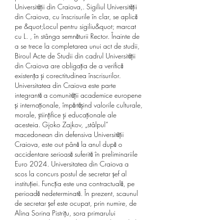
Universității din Craiova,. Sigiliul Universității 
din Craiova, cu înscrisurile în clar, se aplică 
pe &quot;Locul pentru sigiliu&quot; marcat 
cu L. , în stânga semnăturii Rector. Înainte de 
a se trece la completarea unui act de studii, 
Biroul Acte de Studii din cadrul Universității 
din Craiova are obligația de a verifică 
existenţa şi corectitudinea înscrisurilor. 
Universitatea din Craiova este parte 
integrantă a comunităţii academice europene 
și internaționale, împărtăşind valorile culturale, 
morale, ştiinţifice şi educaţionale ale 
acesteia. Gjoko Zajkov, „stâlpul” 
macedonean din defensiva Universității 
Craiova, este out până la anul după o 
accidentare serioasă suferită în preliminariile 
Euro 2024. Universitatea din Craiova a 
scos la concurs postul de secretar șef al 
instituției. Funcția este una contractuală, pe 
perioadă nedeterminată. În prezent, scaunul 
de secretar șef este ocupat, prin numire, de 
Alina Sorina Pistrițu, sora primarului 