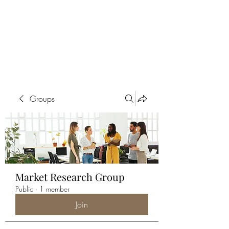
ALIA BENSLIMAN
ART
Groups
Market Research Group
Public
·
1 member
Join