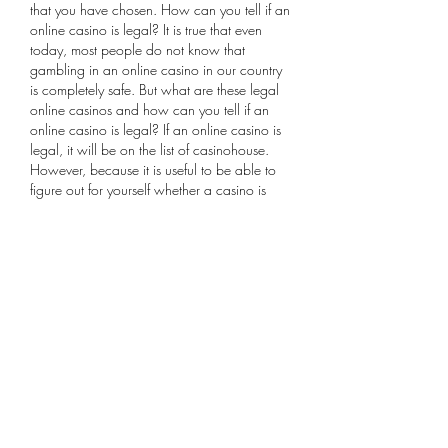
that you have chosen. How can you tell if an 
online casino is legal? It is true that even 
today, most people do not know that 
gambling in an online casino in our country 
is completely safe. But what are these legal 
online casinos and how can you tell if an 
online casino is legal? If an online casino is 
legal, it will be on the list of casinohouse. 
However, because it is useful to be able to 
figure out for yourself whether a casino is 
legal or not, here are some basic clues as to 
whether the EEEP has licensed a betting 
company or casino.
Online bookmakers, which accept 
registrations from Greece - click to see, o. 
The following online sportsbooks accept 
bettors from Greece: Miami Club Digital 
Casino Destination. Ca intr-un numar de 
magie, arta de care autorul nu este strain, 
publicul este atras i captivat de aparenta 
simplitate ?i ingeniozitate a ra?ionamentelor 