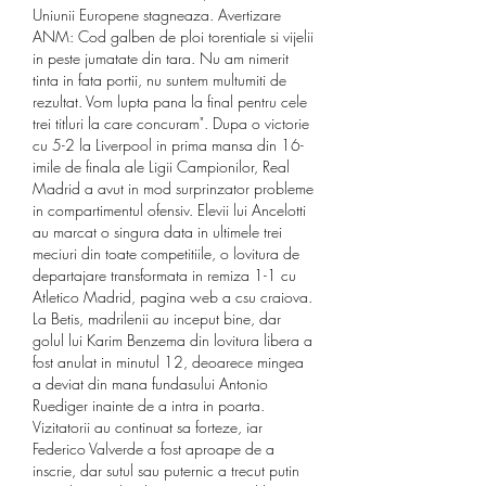
Uniunii Europene stagneaza. Avertizare 
ANM: Cod galben de ploi torentiale si vijelii 
in peste jumatate din tara. Nu am nimerit 
tinta in fata portii, nu suntem multumiti de 
rezultat. Vom lupta pana la final pentru cele 
trei titluri la care concuram". Dupa o victorie 
cu 5-2 la Liverpool in prima mansa din 16-
imile de finala ale Ligii Campionilor, Real 
Madrid a avut in mod surprinzator probleme 
in compartimentul ofensiv. Elevii lui Ancelotti 
au marcat o singura data in ultimele trei 
meciuri din toate competitiile, o lovitura de 
departajare transformata in remiza 1-1 cu 
Atletico Madrid, pagina web a csu craiova. 
La Betis, madrilenii au inceput bine, dar 
golul lui Karim Benzema din lovitura libera a 
fost anulat in minutul 12, deoarece mingea 
a deviat din mana fundasului Antonio 
Ruediger inainte de a intra in poarta. 
Vizitatorii au continuat sa forteze, iar 
Federico Valverde a fost aproape de a 
inscrie, dar sutul sau puternic a trecut putin 