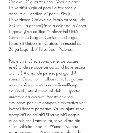
Craiovei, Olguța Vasilescu. Voci din cadrul 
Universității susțin că postul a fost scos la 
concurs cu ”dedicație” pentru Pistrițu, […]. 
Universitatea Craiova s-a impus cu scorul de 
3-0 (3-1 la general) în fața celor de la Zorya 
Lugansk și s-a calificat în play-off-ul UEFA 
Conference League. Conference League 
Fotbaliștii Universității Craiova, în meciul cu 
Zorya Lugansk / Foto: Sport Pictures. 
Poate un stru? sa spuna ce fel de pasare 
este? Unde se duce pisica cand traverseaza 
drumul? Atarnat de perete, plangand ?i 
speriat. Disponibil in albastru, ro?u, galben 
sau alb. Are o mustaa mare ?i mul?i iepuri 
stau in el., site-ul oficial al clubului sportiv 
universitatea craiova. Aceste ghicitori 
amuzante pentru o companie distractiva vor 
inveseli fiecare persoana. Va vor ajuta sa va 
apropia?i de ceilal?i ?i sa vorbi?i despre 
orice subiect. Datorita lor, te vei distra din 
suflet. Ghicitori cool cu ??umor. Nu este 
doar amuzant, ci ?i amuzant, acolo unde 