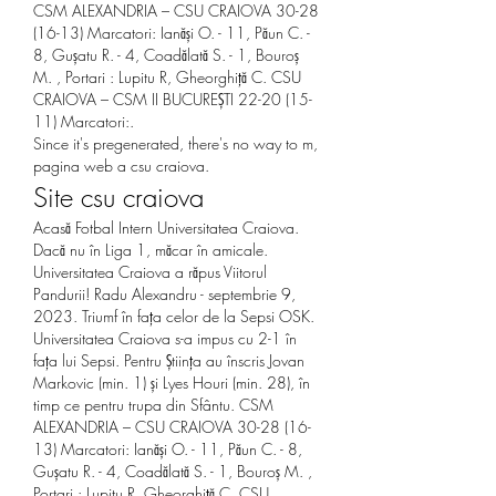
CSM ALEXANDRIA – CSU CRAIOVA 30-28 
(16-13) Marcatori: Ianăși O. - 11, Păun C. - 
8, Gușatu R. - 4, Coadălată S. - 1, Bouroș 
M. , Portari : Lupitu R, Gheorghiță C. CSU 
CRAIOVA – CSM II BUCUREȘTI 22-20 (15-
11) Marcatori:. 
Since it's pregenerated, there's no way to m, 
pagina web a csu craiova.
Site csu craiova
Acasă Fotbal Intern Universitatea Craiova. 
Dacă nu în Liga 1, măcar în amicale. 
Universitatea Craiova a răpus Viitorul 
Pandurii! Radu Alexandru - septembrie 9, 
2023. Triumf în fața celor de la Sepsi OSK. 
Universitatea Craiova s-a impus cu 2-1 în 
fața lui Sepsi. Pentru Știința au înscris Jovan 
Markovic (min. 1) și Lyes Houri (min. 28), în 
timp ce pentru trupa din Sfântu. CSM 
ALEXANDRIA – CSU CRAIOVA 30-28 (16-
13) Marcatori: Ianăși O. - 11, Păun C. - 8, 
Gușatu R. - 4, Coadălată S. - 1, Bouroș M. , 
Portari : Lupitu R, Gheorghiță C. CSU 