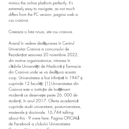
mimics the online platform perfectly. It's 
extremely easy to navigate, as not much 
differs from the PC version, pagina web a 
csu craiova.
Creeaza o lista noua, site csu craiova.
Avand în vedere desfășurarea în Centrul 
Universitar Craiova a concursului de 
Rezidențiat sesiunea 20 noiembrie 2022, 
din motive organizatorice, intrarea în 
clădirile Universității de Medicină și Farmacie 
din Craiova unde se va desfășura acesta: 
corp. Universitatea a fost înființată în 1947 și 
cuprinde 12 facultăți. [1] Universitatea din 
Craiova este o instituție de învățămant 
modernă ce deservește peste 26. 000 de 
studenți, în anul 2017. Oferta academică 
cuprinde studii universitare, postuniversitare, 
masterale și doctorale. 16,744 talking 
about this · 9 were here. Pagina OFICIALĂ 
de Facebook a clubului Universitatea 