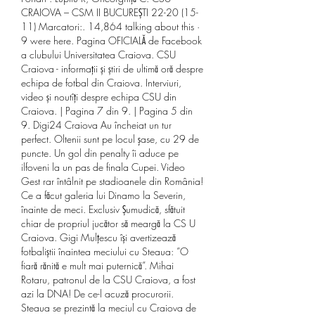
CRAIOVA – CSM II BUCUREȘTI 22-20 (15-
11) Marcatori:. 14,864 talking about this · 
9 were here. Pagina OFICIALĂ de Facebook 
a clubului Universitatea Craiova. CSU 
Craiova - informații și știri de ultimă oră despre 
echipa de fotbal din Craiova. Interviuri, 
video și noutîți despre echipa CSU din 
Craiova. | Pagina 7 din 9. | Pagina 5 din 
9. Digi24 Craiova Au încheiat un tur 
perfect. Oltenii sunt pe locul şase, cu 29 de 
puncte. Un gol din penalty îi aduce pe 
ilfoveni la un pas de finala Cupei. Video 
Gest rar întâlnit pe stadioanele din România! 
Ce a făcut galeria lui Dinamo la Severin, 
înainte de meci. Exclusiv Șumudică, sfătuit 
chiar de propriul jucător să meargă la CS U 
Craiova. Gigi Mulțescu își avertizează 
fotbaliștii înaintea meciului cu Steaua: ”O 
fiară rănită e mult mai puternică”. Mihai 
Rotaru, patronul de la CSU Craiova, a fost 
azi la DNA! De ce-l acuză procurorii. 
Steaua se prezintă la meciul cu Craiova de 