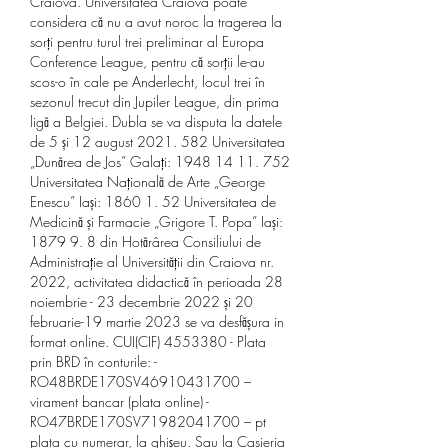
Craiova. Universitatea Craiova poate 
considera că nu a avut noroc la tragerea la 
sorți pentru turul trei preliminar al Europa 
Conference League, pentru că sorții le-au 
scos-o în cale pe Anderlecht, locul trei în 
sezonul trecut din Jupiler League, din prima 
ligă a Belgiei. Dubla se va disputa la datele 
de 5 și 12 august 2021. 582 Universitatea 
„Dunărea de Jos” Galați: 1948 14 11. 752 
Universitatea Națională de Arte „George 
Enescu” Iași: 1860 1. 52 Universitatea de 
Medicină și Farmacie „Grigore T. Popa” Iași: 
1879 9. 8 din Hotărârea Consiliului de 
Administrație al Universității din Craiova nr. 
2022, activitatea didactică în perioada 28 
noiembrie - 23 decembrie 2022 și 20 
februarie-19 martie 2023 se va desfășura in 
format online. CUI(CIF) 4553380 - Plata 
prin BRD în conturile: - 
RO48BRDE170SV46910431700 – 
virament bancar (plata online) - 
RO47BRDE170SV71982041700 – pt 
plata cu numerar, la ghișeu. Sau la Casieria 