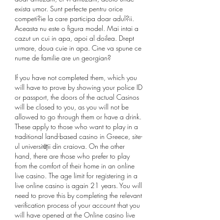
exista umor. Sunt perfecte pentru orice 
competi?ie la care participa doar adul?ii. 
Aceasta nu este o figura model. Mai intai a 
cazut un cui in apa, apoi al doilea. Drept 
urmare, doua cuie in apa. Cine va spune ce 
nume de familie are un georgian?
If you have not completed them, which you 
will have to prove by showing your police ID 
or passport, the doors of the actual Casinos 
will be closed to you, as you will not be 
allowed to go through them or have a drink. 
These apply to those who want to play in a 
traditional land-based casino in Greece, site-
ul universității din craiova. On the other 
hand, there are those who prefer to play 
from the comfort of their home in an online 
live casino. The age limit for registering in a 
live online casino is again 21 years. You will 
need to prove this by completing the relevant 
verification process of your account that you 
will have opened at the Online casino live 