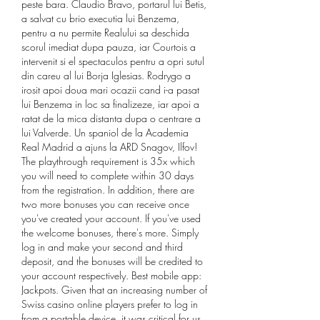
peste bara. Claudio Bravo, portarul lui Betis, 
a salvat cu brio executia lui Benzema, 
pentru a nu permite Realului sa deschida 
scorul imediat dupa pauza, iar Courtois a 
intervenit si el spectaculos pentru a opri sutul 
din careu al lui Borja Iglesias. Rodrygo a 
irosit apoi doua mari ocazii cand i-a pasat 
lui Benzema in loc sa finalizeze, iar apoi a 
ratat de la mica distanta dupa o centrare a 
lui Valverde. Un spaniol de la Academia 
Real Madrid a ajuns la ARD Snagov, Ilfov! 
The playthrough requirement is 35x which 
you will need to complete within 30 days 
from the registration. In addition, there are 
two more bonuses you can receive once 
you've created your account. If you've used 
the welcome bonuses, there's more. Simply 
log in and make your second and third 
deposit, and the bonuses will be credited to 
your account respectively. Best mobile app: 
Jackpots. Given that an increasing number of 
Swiss casino online players prefer to log in 
from a portable device, it was critical for us 