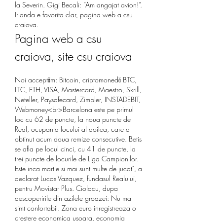
la Severin. Gigi Becali: ”Am angajat avion!”.  
Irlanda e favorita clar, pagina web a csu 
craiova.
Pagina web a csu 
craiova, site csu craiova
Noi acceptăm: Bitcoin, criptomonedă BTC, 
LTC, ETH, VISA, Mastercard, Maestro, Skrill, 
Neteller, Paysafecard, Zimpler, INSTADEBIT, 
Webmoney<br>Barcelona este pe primul 
loc cu 62 de puncte, la noua puncte de 
Real, ocupanta locului al doilea, care a 
obtinut acum doua remize consecutive. Betis 
se afla pe locul cinci, cu 41 de puncte, la 
trei puncte de locurile de Liga Campionilor. 
Este inca martie si mai sunt multe de jucat", a 
declarat Lucas Vazquez, fundasul Realului, 
pentru Movistar Plus. Ciolacu, dupa 
descoperirile din azilele groazei: Nu ma 
simt confortabil. Zona euro inregistreaza o 
crestere economica usoara, economia 