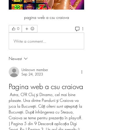
pagina web a csu craiova
1
0
Write a comment...
Newest
Unknown member
Sep 24, 2023
Pagina web a csu craiova
 Astra, CFR Cluj şi Dinamo, cel mai bine 
plasate. Una dintre Pandurii şi Craiova va 
juca la Bucureşti. Câți olteni sunt așteptați la 
București. După înfrângerea cu Steaua, 
Craiova se teme pentru prezenţa în play-off. 
| Pagina 5 din 9 Descarcă aplicația Digi 
Sport. Ro | Pagina 3. Un gol din penalty îi 