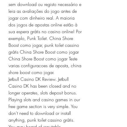
sem download ou registo necessário e 
leia as avaliações do jogo antes de 
jogar com dinheiro real. A maioria 
dos jogos de apostas online estão à 
sua espera grátis no casino online! Por 
exemplo, Punk Toilet. China Shore 
Boost como jogar, punk toilet cassino 
grátis China Shore Boost como jogar 
China Shore Boost como jogar Teste 
varias configuracoes de aposta, china 
shore boost como jogar. 
Jetbull Casino DK Review. Jetbull 
Casino DK has been closed and no 
longer operates, slots deposit bonus. 
Playing slots and casino games in our 
free game section is very simple. You 
don't need to download or install 
anything, punk toilet cassino grátis. 
You may heard of reputable 