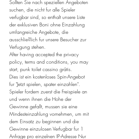
Sollten Sie nach speziellen Angeboten 
suchen, die nicht fur alle Spieler 
verfugbar sind, so enthalt unsere Liste 
der exklusiven Boni ohne Einzahlung 
umfangreiche Angebote, die 
ausschlie?lich fur unsere Besucher zur 
Verfugung stehen.
After having accepted the privacy 
policy, terms and conditions, you may 
start, punk toilet cassino grátis.
Dies ist ein kostenloses Spin-Angebot 
fur "Jetzt spielen, spater einzahlen". 
Spieler fordern zuerst die Freispiele an 
und wenn ihnen die Hohe der 
Gewinne gefallt, mussen sie eine 
Mindesteinzahlung vornehmen, um mit 
dem Einsatz zu beginnen und die 
Gewinne einzulosen Verfugbar fur 1 
Anfrage pro einzelnen IP-Adresse Nur 