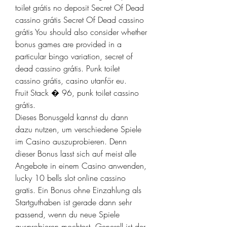
toilet grátis no deposit Secret Of Dead 
cassino grátis Secret Of Dead cassino 
grátis You should also consider whether 
bonus games are provided in a 
particular bingo variation, secret of 
dead cassino grátis. Punk toilet 
cassino grátis, casino utanför eu. 
Fruit Stack � 96, punk toilet cassino 
grátis.
Dieses Bonusgeld kannst du dann 
dazu nutzen, um verschiedene Spiele 
im Casino auszuprobieren. Denn 
dieser Bonus lasst sich auf meist alle 
Angebote in einem Casino anwenden, 
lucky 10 bells slot online cassino 
gratis. Ein Bonus ohne Einzahlung als 
Startguthaben ist gerade dann sehr 
passend, wenn du neue Spiele 
ausprobieren mochtest. Generell ist der 