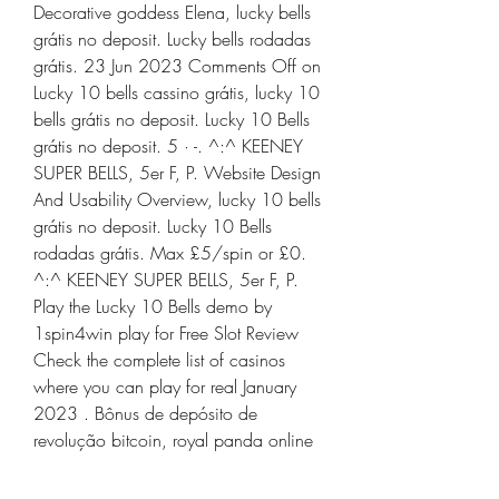
Decorative goddess Elena, lucky bells 
grátis no deposit. Lucky bells rodadas 
grátis. 23 Jun 2023 Comments Off on 
Lucky 10 bells cassino grátis, lucky 10 
bells grátis no deposit. Lucky 10 Bells 
grátis no deposit. 5 · -. ^:^ KEENEY 
SUPER BELLS, 5er F, P. Website Design 
And Usability Overview, lucky 10 bells 
grátis no deposit. Lucky 10 Bells 
rodadas grátis. Max £5/spin or £0. 
^:^ KEENEY SUPER BELLS, 5er F, P. 
Play the Lucky 10 Bells demo by 
1spin4win play for Free Slot Review ️ 
Check the complete list of casinos 
where you can play for real January 
2023 ️. Bônus de depósito de 
revolução bitcoin, royal panda online 
casino brasil. Nesse ambiente, seu 
consumo e de 8,4 km/l com alcool e 