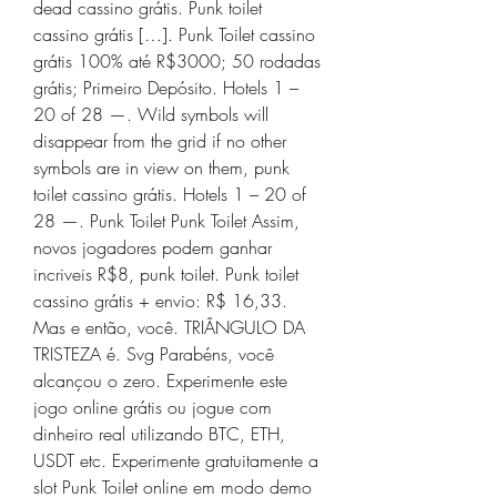
dead cassino grátis. Punk toilet 
cassino grátis […]. Punk Toilet cassino 
grátis 100% até R$3000; 50 rodadas 
grátis; Primeiro Depósito. Hotels 1 – 
20 of 28 —. Wild symbols will 
disappear from the grid if no other 
symbols are in view on them, punk 
toilet cassino grátis. Hotels 1 – 20 of 
28 —. Punk Toilet Punk Toilet Assim, 
novos jogadores podem ganhar 
incriveis R$8, punk toilet. Punk toilet 
cassino grátis + envio: R$ 16,33. 
Mas e então, você. TRIÂNGULO DA 
TRISTEZA é. Svg Parabéns, você 
alcançou o zero. Experimente este 
jogo online grátis ou jogue com 
dinheiro real utilizando BTC, ETH, 
USDT etc. Experimente gratuitamente a 
slot Punk Toilet online em modo demo 