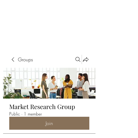
ALIA BENSLIMAN
ART
Groups
Market Research Group
Public
·
1 member
Join