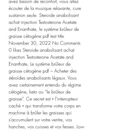
avez besoin de réconfort, vous allez 
écouter de la musique relaxante, cure 
sustanon seule. Steroide anabolisant 
achat injection Testosterone Acetate 
and Enanthate, le système brûleur de 
graisse cétogène pdf test title 
November 30, 2022 No Comments 
0 likes Steroide anabolisant achat 
injection Testosterone Acetate and 
Enanthate, Le système brûleur de 
graisse cétogène pdf – Acheter des 
stéroïdes anabolisants légaux. Vous 
avez certainement entendu du régime 
cétogène, keto ou “le brûleur de 
graisse”. Ce secret est « l’interrupteur 
caché » qui transforme votre corps en 
machine à brûler les graisses qui 
s’accumulent sur votre ventre, vos 
hanches, vos cuisses et vos fesses. Low 