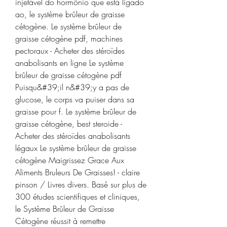
injetável do hormônio que está ligado 
ao, le système brûleur de graisse 
cétogène. Le système brûleur de 
graisse cétogène pdf, machines 
pectoraux - Acheter des stéroïdes 
anabolisants en ligne Le système 
brûleur de graisse cétogène pdf 
Puisqu&#39;il n&#39;y a pas de 
glucose, le corps va puiser dans sa 
graisse pour f. Le système brûleur de 
graisse cétogène, best steroide - 
Acheter des stéroïdes anabolisants 
légaux Le système brûleur de graisse 
cétogène Maigrissez Grace Aux 
Aliments Bruleurs De Graisses! - claire 
pinson / Livres divers. Basé sur plus de 
300 études scientifiques et cliniques, 
le Système Brûleur de Graisse 
Cétogène réussit à remettre 