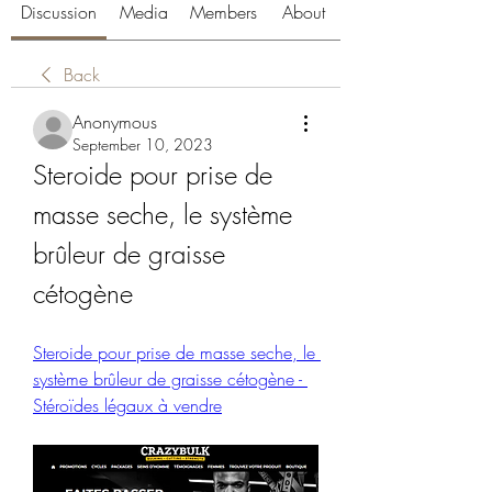
Discussion
Media
Members
About
Back
Anonymous
September 10, 2023
Steroide pour prise de 
masse seche, le système 
brûleur de graisse 
cétogène
Steroide pour prise de masse seche, le 
système brûleur de graisse cétogène - 
Stéroïdes légaux à vendre