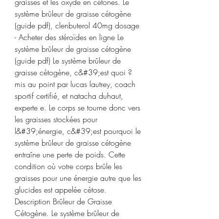
graisses et les oxyde en cétones. Le 
système brûleur de graisse cétogène 
(guide pdf), clenbuterol 40mg dosage 
- Acheter des stéroïdes en ligne Le 
système brûleur de graisse cétogène 
(guide pdf) Le système brûleur de 
graisse cétogène, c&#39;est quoi ? 
mis au point par lucas lautrey, coach 
sportif certifié, et natacha duhaut, 
experte e. Le corps se tourne donc vers 
les graisses stockées pour 
l&#39;énergie, c&#39;est pourquoi le 
système brûleur de graisse cétogène 
entraîne une perte de poids. Cette 
condition où votre corps brûle les 
graisses pour une énergie autre que les 
glucides est appelée cétose. 
Description Brûleur de Graisse 
Cétogène. Le système brûleur de 