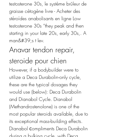
testosterone 30s, le système brûleur de 
graisse cétogène livre - Acheter des 
stéroïdes anabolisants en ligne Low 
testosterone 30s “they peak and then 
starting in your late 20s, early 30s,. A 
man&#39;s t lev. 
Anavar tendon repair, 
steroide pour chien
However, if a bodybuilder were to 
utilize a Deca Durabolin-only cycle, 
these are the typical dosages they 
would use (below): Deca Durabolin 
and Dianabol Cycle. Dianabol 
(Methandrostenolone) is one of the 
most popular steroids available, due to 
its exceptional mass-building effects. 
Dianabol сompliments Deca Durabolin 
during a bulking cycle, with Deca 