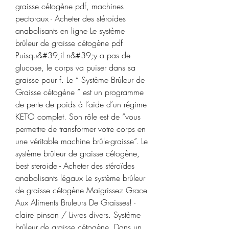
graisse cétogène pdf, machines 
pectoraux - Acheter des stéroïdes 
anabolisants en ligne Le système 
brûleur de graisse cétogène pdf 
Puisqu&#39;il n&#39;y a pas de 
glucose, le corps va puiser dans sa 
graisse pour f. Le “ Système Brûleur de 
Graisse cétogène ” est un programme 
de perte de poids à l’aide d’un régime 
KETO complet. Son rôle est de “vous 
permettre de transformer votre corps en 
une véritable machine brûle-graisse”. Le 
système brûleur de graisse cétogène, 
best steroide - Acheter des stéroïdes 
anabolisants légaux Le système brûleur 
de graisse cétogène Maigrissez Grace 
Aux Aliments Bruleurs De Graisses! - 
claire pinson / Livres divers. Système 
brûleur de graisse cétogène. Dans un 