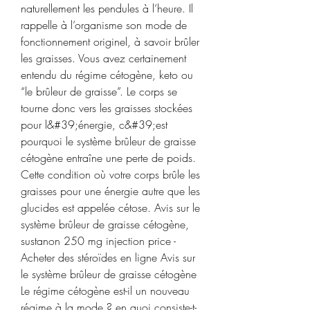
naturellement les pendules à l’heure. Il 
rappelle à l’organisme son mode de 
fonctionnement originel, à savoir brûler 
les graisses. Vous avez certainement 
entendu du régime cétogène, keto ou 
“le brûleur de graisse”. Le corps se 
tourne donc vers les graisses stockées 
pour l&#39;énergie, c&#39;est 
pourquoi le système brûleur de graisse 
cétogène entraîne une perte de poids. 
Cette condition où votre corps brûle les 
graisses pour une énergie autre que les 
glucides est appelée cétose. Avis sur le 
système brûleur de graisse cétogène, 
sustanon 250 mg injection price - 
Acheter des stéroïdes en ligne Avis sur 
le système brûleur de graisse cétogène 
Le régime cétogène est-il un nouveau 
régime à la mode ? en quoi consiste-t-