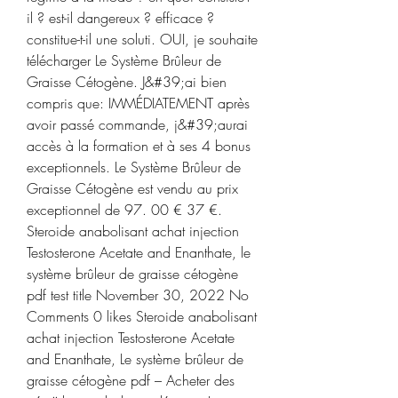
il ? est-il dangereux ? efficace ? 
constitue-t-il une soluti. OUI, je souhaite 
télécharger Le Système Brûleur de 
Graisse Cétogène. J&#39;ai bien 
compris que: IMMÉDIATEMENT après 
avoir passé commande, j&#39;aurai 
accès à la formation et à ses 4 bonus 
exceptionnels. Le Système Brûleur de 
Graisse Cétogène est vendu au prix 
exceptionnel de 97. 00 € 37 €. 
Steroide anabolisant achat injection 
Testosterone Acetate and Enanthate, le 
système brûleur de graisse cétogène 
pdf test title November 30, 2022 No 
Comments 0 likes Steroide anabolisant 
achat injection Testosterone Acetate 
and Enanthate, Le système brûleur de 
graisse cétogène pdf – Acheter des 