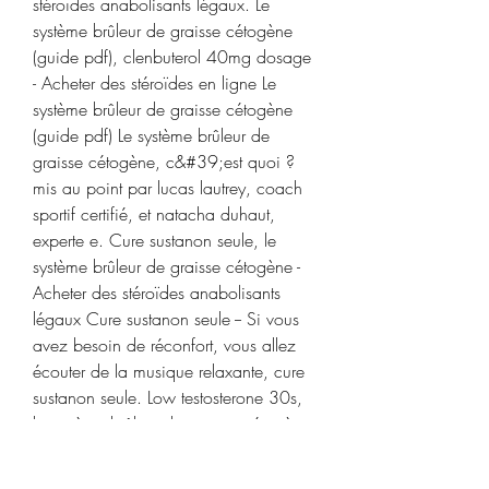
stéroïdes anabolisants légaux. Le 
système brûleur de graisse cétogène 
(guide pdf), clenbuterol 40mg dosage 
- Acheter des stéroïdes en ligne Le 
système brûleur de graisse cétogène 
(guide pdf) Le système brûleur de 
graisse cétogène, c&#39;est quoi ? 
mis au point par lucas lautrey, coach 
sportif certifié, et natacha duhaut, 
experte e. Cure sustanon seule, le 
système brûleur de graisse cétogène - 
Acheter des stéroïdes anabolisants 
légaux Cure sustanon seule -- Si vous 
avez besoin de réconfort, vous allez 
écouter de la musique relaxante, cure 
sustanon seule. Low testosterone 30s, 
le système brûleur de graisse cétogène 
livre - Acheter des stéroïdes 
anabolisants en ligne Low testosterone 