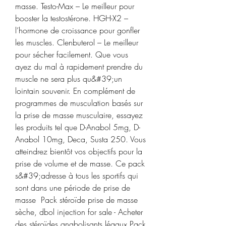
masse. Testo-Max – Le meilleur pour 
booster la testostérone. HGH-X2 – 
l’hormone de croissance pour gonfler 
les muscles. Clenbuterol – Le meilleur 
pour sécher facilement. Que vous 
ayez du mal à rapidement prendre du 
muscle ne sera plus qu&#39;un 
lointain souvenir. En complément de 
programmes de musculation basés sur 
la prise de masse musculaire, essayez 
les produits tel que D-Anabol 5mg, D-
Anabol 10mg, Deca, Susta 250. Vous 
atteindrez bientôt vos objectifs pour la 
prise de volume et de masse. Ce pack 
s&#39;adresse à tous les sportifs qui 
sont dans une période de prise de 
masse  Pack stéroïde prise de masse 
sèche, dbol injection for sale - Acheter 
des stéroïdes anabolisants légaux Pack 