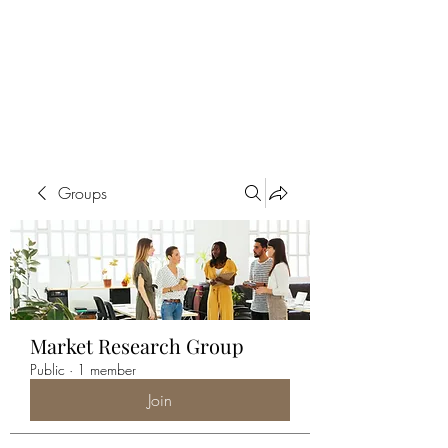
ALIA BENSLIMAN
ART
Groups
Market Research Group
Public
·
1 member
Join