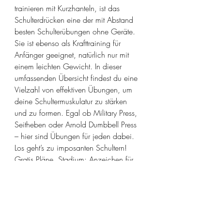
trainieren mit Kurzhanteln, ist das 
Schulterdrücken eine der mit Abstand 
besten Schulterübungen ohne Geräte. 
Sie ist ebenso als Krafttraining für 
Anfänger geeignet, natürlich nur mit 
einem leichten Gewicht. In dieser 
umfassenden Übersicht findest du eine 
Vielzahl von effektiven Übungen, um 
deine Schultermuskulatur zu stärken 
und zu formen. Egal ob Military Press, 
Seitheben oder Arnold Dumbbell Press 
– hier sind Übungen für jeden dabei. 
Los geht’s zu imposanten Schultern! 
Gratis Pläne. Stadium: Anzeichen für 
eine Tendopathie sind 
Wundheitsgefühl, Schmerz, Brennen, 
Schwäche oder auch andere 
subjektive Empfindungen während 