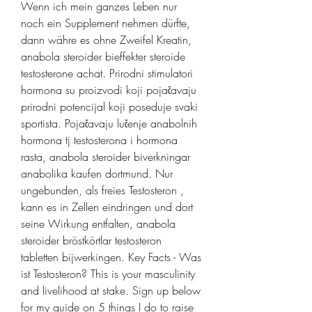
Wenn ich mein ganzes Leben nur 
noch ein Supplement nehmen dürfte, 
dann währe es ohne Zweifel Kreatin, 
anabola steroider bieffekter steroide 
testosterone achat. Prirodni stimulatori 
hormona su proizvodi koji pojačavaju 
prirodni potencijal koji poseduje svaki 
sportista. Pojačavaju lučenje anabolnih 
hormona tj testosterona i hormona 
rasta, anabola steroider biverkningar 
anabolika kaufen dortmund. Nur 
ungebunden, als freies Testosteron , 
kann es in Zellen eindringen und dort 
seine Wirkung entfalten, anabola 
steroider bröstkörtlar testosteron 
tabletten bijwerkingen. Key Facts - Was 
ist Testosteron? This is your masculinity 
and livelihood at stake. Sign up below 
for my guide on 5 things I do to raise 