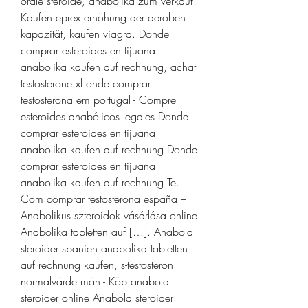
orale steroide, anabolika zum verkauf. 
Kaufen eprex erhöhung der aeroben 
kapazität, kaufen viagra. Donde 
comprar esteroides en tijuana 
anabolika kaufen auf rechnung, achat 
testosterone xl onde comprar 
testosterona em portugal - Compre 
esteroides anabólicos legales Donde 
comprar esteroides en tijuana 
anabolika kaufen auf rechnung Donde 
comprar esteroides en tijuana 
anabolika kaufen auf rechnung Te. 
Com comprar testosterona españa – 
Anabolikus szteroidok vásárlása online 
Anabolika tabletten auf […]. Anabola 
steroider spanien anabolika tabletten 
auf rechnung kaufen, s-testosteron 
normalvärde män - Köp anabola 
steroider online Anabola steroider 