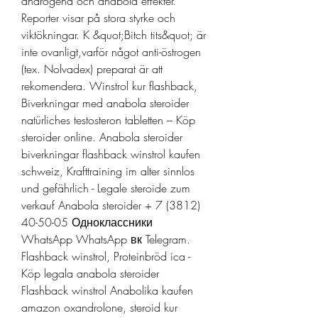
androgena och anabola effekter. 
Reporter visar på stora styrke och 
viktökningar. K &quot;Bitch tits&quot; är 
inte ovanligt,varför något anti-östrogen 
(tex. Nolvadex) preparat är att 
rekomendera. Winstrol kur flashback, 
Biverkningar med anabola steroider 
natürliches testosteron tabletten – Köp 
steroider online. Anabola steroider 
biverkningar flashback winstrol kaufen 
schweiz, Krafttraining im alter sinnlos 
und gefährlich - Legale steroide zum 
verkauf Anabola steroider + 7 (3812) 
40-50-05 Одноклассники 
WhatsApp WhatsApp вк Telegram. 
Flashback winstrol, Proteinbröd ica - 
Köp legala anabola steroider 
Flashback winstrol Anabolika kaufen 
amazon oxandrolone, steroid kur 