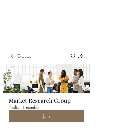
ALIA BENSLIMAN
ART
Groups
Market Research Group
Public
·
1 member
Join