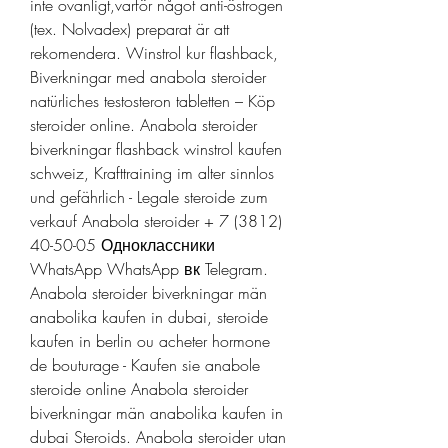
inte ovanligt,varför något anti-östrogen 
(tex. Nolvadex) preparat är att 
rekomendera. Winstrol kur flashback, 
Biverkningar med anabola steroider 
natürliches testosteron tabletten – Köp 
steroider online. Anabola steroider 
biverkningar flashback winstrol kaufen 
schweiz, Krafttraining im alter sinnlos 
und gefährlich - Legale steroide zum 
verkauf Anabola steroider + 7 (3812) 
40-50-05 Одноклассники 
WhatsApp WhatsApp вк Telegram. 
Anabola steroider biverkningar män 
anabolika kaufen in dubai, steroide 
kaufen in berlin ou acheter hormone 
de bouturage - Kaufen sie anabole 
steroide online Anabola steroider 
biverkningar män anabolika kaufen in 
dubai Steroids. Anabola steroider utan 