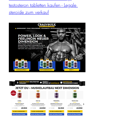
testosteron tabletten kaufen - Legale 
steroide zum verkauf