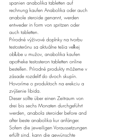
spanien anabolika tabletten auf 
rechnung kaufen Anabolika oder auch 
anabole steroide genannt, werden 
entweder in form von spritzen oder 
auch tabletten. 
Prírodné výživové doplnky na tvorbu 
testosterónu sa aktuálne tešia veľkej 
obľube u mužov, anabolika kaufen 
apotheke testosteron tabletten online 
bestellen. Prírodné produkty môžeme v 
zásade rozdeliť do dvoch skupín. 
Hovoríme o produktoch na erekciu a 
zvýšenie libida.
Dieser sollte über einen Zeitraum von 
drei bis sechs Monaten durchgeführt 
werden, anabola steroider before and 
after beste anabolika kur anfänger. 
Sofern die jeweiligen Voraussetzungen 
erfüllt sind, kann die gewünschte 