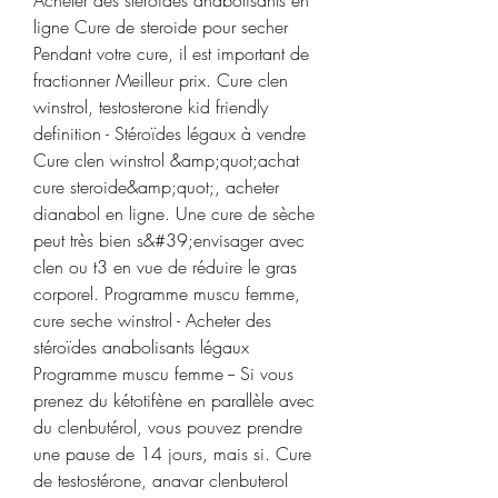
ligne Cure de steroide pour secher 
Pendant votre cure, il est important de 
fractionner Meilleur prix. Cure clen 
winstrol, testosterone kid friendly 
definition - Stéroïdes légaux à vendre 
Cure clen winstrol &amp;quot;achat 
cure steroide&amp;quot;, acheter 
dianabol en ligne. Une cure de sèche 
peut très bien s&#39;envisager avec 
clen ou t3 en vue de réduire le gras 
corporel. Programme muscu femme, 
cure seche winstrol - Acheter des 
stéroïdes anabolisants légaux 
Programme muscu femme -- Si vous 
prenez du kétotifène en parallèle avec 
du clenbutérol, vous pouvez prendre 
une pause de 14 jours, mais si. Cure 
de testostérone, anavar clenbuterol 