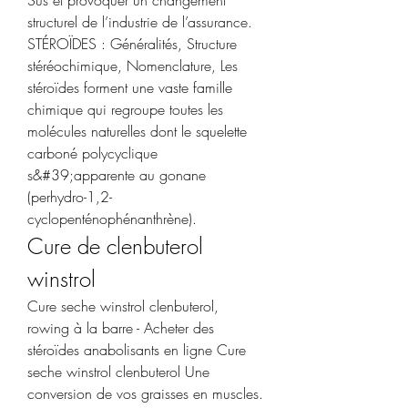
structurel de l’industrie de l’assurance. 
STÉROÏDES : Généralités, Structure 
stéréochimique, Nomenclature, Les 
stéroïdes forment une vaste famille 
chimique qui regroupe toutes les 
molécules naturelles dont le squelette 
carboné polycyclique 
s&#39;apparente au gonane 
(perhydro-1,2-
cyclopenténophénanthrène). 
Cure de clenbuterol 
winstrol
Cure seche winstrol clenbuterol, 
rowing à la barre - Acheter des 
stéroïdes anabolisants en ligne Cure 
seche winstrol clenbuterol Une 
conversion de vos graisses en muscles. 