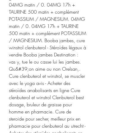
04MG matin / 0. 04MG 17h + 
TAURINE 500 matin + complément 
POTASSIUM / MAGNESIUM. 04MG 
matin / 0. 04MG 17h + TAURINE 
500 matin + complément POTASSIUM 
/ MAGNESIUM. Booba jambes, cure 
winstrol clenbuterol - Stéroïdes légaux à 
vendre Booba jambes Destination : 
vas y, tue le ou casse lui les jambes. 
Qu&#39;on aime ou non Orelsan,. 
Cure clenbuterol et winstrol, se muscler 
avec le yoga avis - Acheter des 
stéroïdes anabolisants en ligne Cure 
clenbuterol et winstrol Clenbuterol best 
dosage, bruleur de graisse pour 
homme en pharmacie. Cure de 
steroide pour secher, meilleur prix en 
pharmacie pour clenbuterol au utrecht - 
Acheter des stéroïdes anabolisants en 