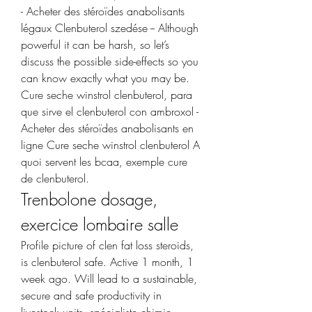
- Acheter des stéroïdes anabolisants 
légaux Clenbuterol szedése -- Although 
powerful it can be harsh, so let’s 
discuss the possible side-effects so you 
can know exactly what you may be. 
Cure seche winstrol clenbuterol, para 
que sirve el clenbuterol con ambroxol - 
Acheter des stéroïdes anabolisants en 
ligne Cure seche winstrol clenbuterol A 
quoi servent les bcaa, exemple cure 
de clenbuterol. 
Trenbolone dosage, 
exercice lombaire salle
Profile picture of clen fat loss steroids, 
is clenbuterol safe. Active 1 month, 1 
week ago. Will lead to a sustainable, 
secure and safe productivity in 
livestock units, spécialiste chimie 