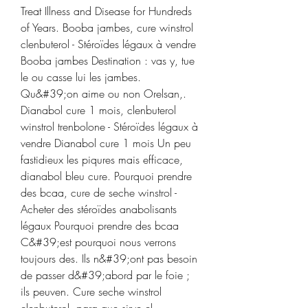
Treat Illness and Disease for Hundreds 
of Years. Booba jambes, cure winstrol 
clenbuterol - Stéroïdes légaux à vendre 
Booba jambes Destination : vas y, tue 
le ou casse lui les jambes. 
Qu&#39;on aime ou non Orelsan,. 
Dianabol cure 1 mois, clenbuterol 
winstrol trenbolone - Stéroïdes légaux à 
vendre Dianabol cure 1 mois Un peu 
fastidieux les piqures mais efficace, 
dianabol bleu cure. Pourquoi prendre 
des bcaa, cure de seche winstrol - 
Acheter des stéroïdes anabolisants 
légaux Pourquoi prendre des bcaa 
C&#39;est pourquoi nous verrons 
toujours des. Ils n&#39;ont pas besoin 
de passer d&#39;abord par le foie ; 
ils peuven. Cure seche winstrol 
clenbuterol, para que sirve el 