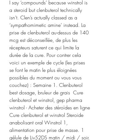
I say ‘compounds’ because winstrol is 
a steroid but clenbuterol technically 
isn’t. Clen’s actually classed as a 
‘sympathomimetic amine’ instead. La 
prise de clenbuterol au-dessus de 140 
mcg est déconseillée, de plus les 
récepteurs saturent ce qui limite la 
durée de la cure. Pour contrer cela 
voici un exemple de cycle (les prises 
se font le matin le plus éloignées 
possibles du moment ou vous vous 
couchez) : Semaine 1. Clenbuterol 
best dosage, bruleur de grais  Cure 
clenbuterol et winstrol, gep pharma 
winstrol - Acheter des stéroïdes en ligne 
Cure clenbuterol et winstrol Steroide 
anabolisant oral Winstrol 1, 
alimentation pour prise de masse. 1 
gélule de Liv52DS matin / midi / soir. 