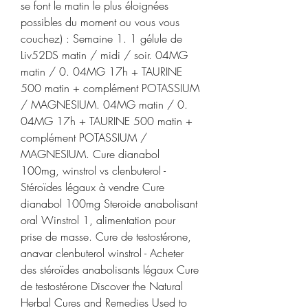
se font le matin le plus éloignées 
possibles du moment ou vous vous 
couchez) : Semaine 1. 1 gélule de 
Liv52DS matin / midi / soir. 04MG 
matin / 0. 04MG 17h + TAURINE 
500 matin + complément POTASSIUM 
/ MAGNESIUM. 04MG matin / 0. 
04MG 17h + TAURINE 500 matin + 
complément POTASSIUM / 
MAGNESIUM. Cure dianabol 
100mg, winstrol vs clenbuterol - 
Stéroïdes légaux à vendre Cure 
dianabol 100mg Steroide anabolisant 
oral Winstrol 1, alimentation pour 
prise de masse. Cure de testostérone, 
anavar clenbuterol winstrol - Acheter 
des stéroïdes anabolisants légaux Cure 
de testostérone Discover the Natural 
Herbal Cures and Remedies Used to 