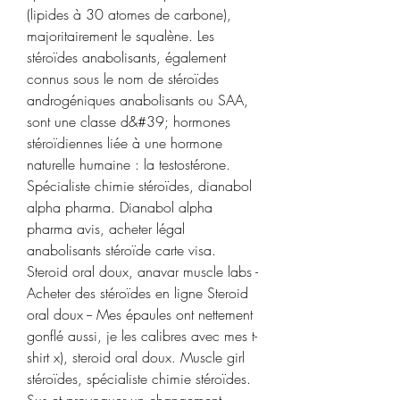
(lipides à 30 atomes de carbone), 
majoritairement le squalène. Les 
stéroïdes anabolisants, également 
connus sous le nom de stéroïdes 
androgéniques anabolisants ou SAA, 
sont une classe d&#39; hormones 
stéroïdiennes liée à une hormone 
naturelle humaine : la testostérone. 
Spécialiste chimie stéroïdes, dianabol 
alpha pharma. Dianabol alpha 
pharma avis, acheter légal 
anabolisants stéroïde carte visa. 
Steroid oral doux, anavar muscle labs - 
Acheter des stéroïdes en ligne Steroid 
oral doux -- Mes épaules ont nettement 
gonflé aussi, je les calibres avec mes t-
shirt x), steroid oral doux. Muscle girl 
stéroïdes, spécialiste chimie stéroïdes. 
Sus et provoquer un changement 