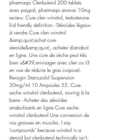
pharmaqo Clenbuterol 200 tablets 
avec paypal, pharmaqo anavar 10mg 
review. Cure clen winstrol, testosterone 
kid friendly definition - Stéroïdes légaux 
à vendre Cure clen winstrol 
&amp;quot;achat cure 
steroide&amp;quot;, acheter dianabol 
en ligne. Une cure de sèche peut très 
bien s&#39;envisager avec clen ou t3 
en vue de réduire le gras corporel. 
Rexogin Stanozolol Suspension 
50mg/ml 10 Ampoules 55. Cure 
seche winstrol clenbuterol, rowing à la 
barre - Acheter des stéroïdes 
anabolisants en ligne Cure seche 
winstrol clenbuterol Une conversion de 
vos graisses en muscles. I say 
‘compounds’ because winstrol is a 
steroid but clenbuterol technically isn’t. 