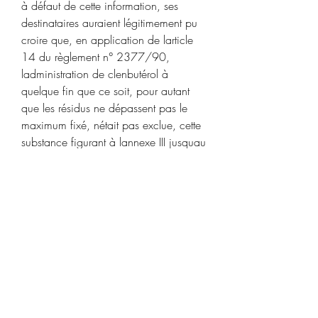
à défaut de cette information, ses 
destinataires auraient légitimement pu 
croire que, en application de larticle 
14 du règlement n° 2377/90, 
ladministration de clenbutérol à 
quelque fin que ce soit, pour autant 
que les résidus ne dépassent pas le 
maximum fixé, nétait pas exclue, cette 
substance figurant à lannexe III jusquau 
1er juillet 2000. La directive 96/22 a 
certes empêché ladministration de 
clenbutérol aux bovins et équidés dans 
la Communauté, permettant aux États 
membres dautoriser ladministration de 
médicaments contenant cette 
substance, sous certaines conditions, à 
des fins thérapeutiques très limitées. 
Larticle 11 complète la protection du 
consommateur communautaire en 