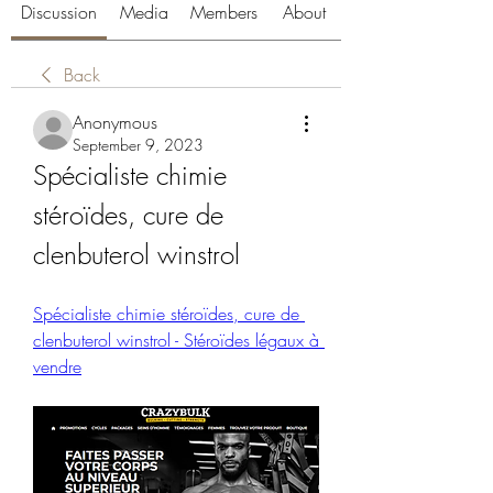
Discussion
Media
Members
About
Back
Anonymous
September 9, 2023
Spécialiste chimie 
stéroïdes, cure de 
clenbuterol winstrol
Spécialiste chimie stéroïdes, cure de 
clenbuterol winstrol - Stéroïdes légaux à 
vendre