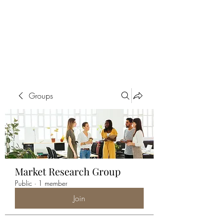
ALIA BENSLIMAN
ART
Groups
Market Research Group
Public
·
1 member
Join