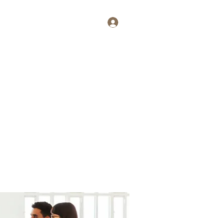
Log In