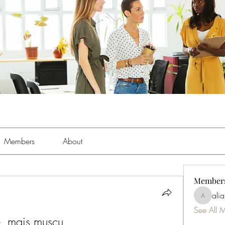
Members
About
Member
ali
aliabens
See All 
é, mais muscu