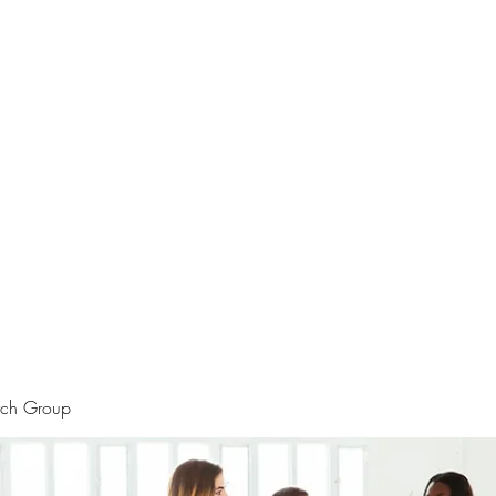
rtraits
Feedbacks
Boutique
ALIA BENSLIMAN ART
rch Group