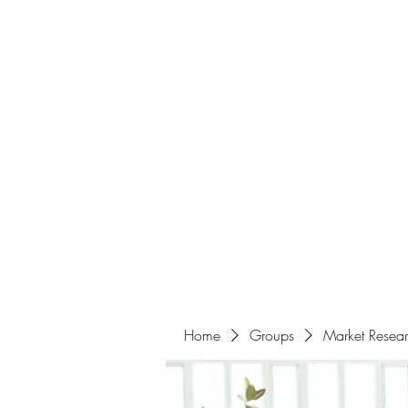
Home
About
Events
Portfolio
Amazigh Women Po
info@aliabenslimanart.com
Home
Groups
Market Resea