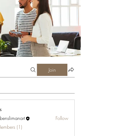
Join
s
abenslimanart
Follow
limanart
Members (1)