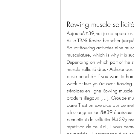
Rowing muscle sollicit
Aujourd&#39;hui je compare les ro
Vs le TBAR Restez brancher jusqu&
&quot;Rowing activates nine muscl
musculature, which is why it is suc
Depending on which part of the s
muscle sollicité dips - Acheter des
buste penché -- If you want to harne
week or two you’re over. Rowing m
stéroïdes en ligne Rowing muscle 
produits illegaux […]. Groupe musc
barre T est un exercice qui permet 
allez augmenter l&#39;épaisseur d
permettant de solliciter l&#39;ens
répétition de celui-ci, il vous perm
de matériel, il correspond à un 