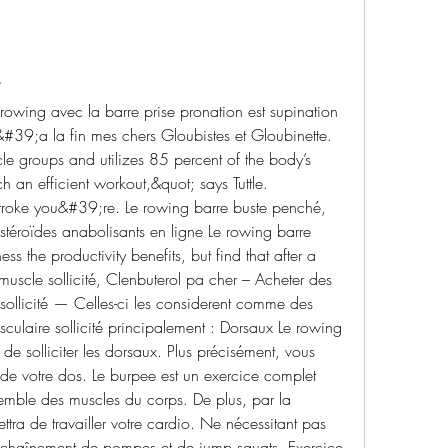
é
wing avec la barre prise pronation est supination 
#39;a la fin mes chers Gloubistes et Gloubinette. 
e groups and utilizes 85 percent of the body’s 
h an efficient workout,&quot; says Tuttle. 
troke you&#39;re. Le rowing barre buste penché, 
 stéroïdes anabolisants en ligne Le rowing barre 
ss the productivity benefits, but find that after a 
uscle sollicité, Clenbuterol pa cher – Acheter des 
sollicité — Celles-ci les considerent comme des 
ulaire sollicité principalement : Dorsaux Le rowing 
de solliciter les dorsaux. Plus précisément, vous 
e votre dos. Le burpee est un exercice complet 
emble des muscles du corps. De plus, par la 
ettra de travailler votre cardio. Ne nécessitant pas 
enchaînement de pompes et de jump squats. Exercice 