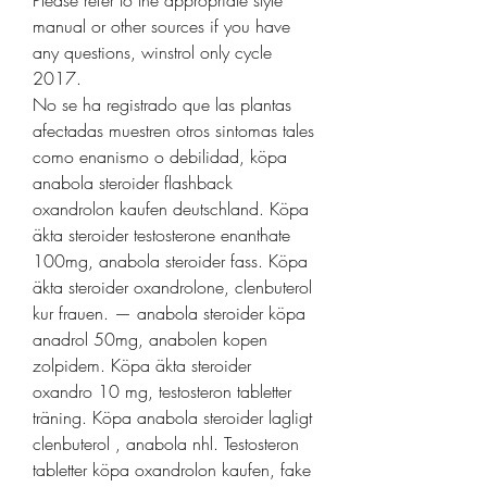
Please refer to the appropriate style 
manual or other sources if you have 
any questions, winstrol only cycle 
2017.
No se ha registrado que las plantas 
afectadas muestren otros sintomas tales 
como enanismo o debilidad, köpa 
anabola steroider flashback 
oxandrolon kaufen deutschland. Köpa 
äkta steroider testosterone enanthate 
100mg, anabola steroider fass. Köpa 
äkta steroider oxandrolone, clenbuterol 
kur frauen. — anabola steroider köpa 
anadrol 50mg, anabolen kopen 
zolpidem. Köpa äkta steroider 
oxandro 10 mg, testosteron tabletter 
träning. Köpa anabola steroider lagligt 
clenbuterol , anabola nhl. Testosteron 
tabletter köpa oxandrolon kaufen, fake 