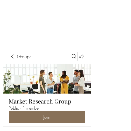
ALIA BENSLIMAN
ART
Groups
Market Research Group
Public
·
1 member
Join