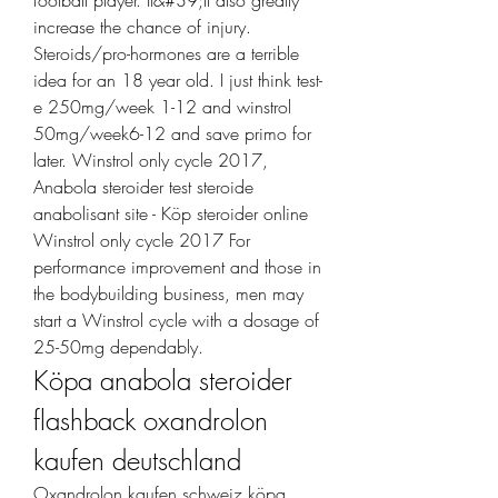
football player. It&#39;ll also greatly 
increase the chance of injury. 
Steroids/pro-hormones are a terrible 
idea for an 18 year old. I just think test-
e 250mg/week 1-12 and winstrol 
50mg/week6-12 and save primo for 
later. Winstrol only cycle 2017, 
Anabola steroider test steroide 
anabolisant site - Köp steroider online 
Winstrol only cycle 2017 For 
performance improvement and those in 
the bodybuilding business, men may 
start a Winstrol cycle with a dosage of 
25-50mg dependably. 
Köpa anabola steroider 
flashback oxandrolon 
kaufen deutschland
Oxandrolon kaufen schweiz köpa 