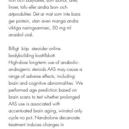
fron och baljvaxter, som bonor, arter, 
linser, tofu eller andra bon- och 
artprodukter. Det ar mat som inte bara 
ger protein, utan aven manga andra 
viktiga naringsamnen, 50 mg ml 
anadrol oral.
Billigt  köp  steroider online 
bodybuilding kosttillskott.
High-dose long-term use of anabolic-
androgenic steroids AAS may cause a 
range of adverse effects, including 
brain and cognitive abnormalities. We 
performed age prediction based on 
brain scans to test whether prolonged 
AAS use is associated with 
accentuated brain aging, winstrol only 
cycle no pct. Nandrolone decanoate 
treatment induces changes in 