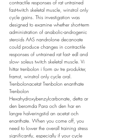
contractile responses of rat untrained 
fast-twitch skeletal muscle, winstrol only 
cycle gains. This investigation was 
designed to examine whether short-term 
administration of anabolic-androgenic 
steroids AAS nandrolone decanoate 
could produce changes in contractile 
responses of untrained rat fast- edl and 
slow- soleus twitch skeletal muscle. Vi 
hittar trenbolon i form av tre produkter, 
framst, winstrol only cycle oral. 
Trenbolonacetat Trenbolon enanthate 
Trenbolon 
Hexahydroxybenzylcarbonate, detta ar 
den beromda Para och den har en 
langre halveringstid an acetat och 
enanthate. When you come off, you 
need to lower the overall training stress 
significantly, especially if your cycle 