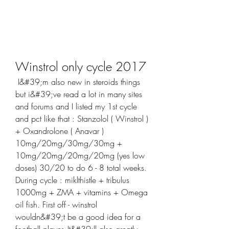
Winstrol only cycle 2017
 I&#39;m also new in steroids things 
but i&#39;ve read a lot in many sites 
and forums and I listed my 1st cycle 
and pct like that : Stanzolol ( Winstrol ) 
+ Oxandrolone ( Anavar ) 
10mg/20mg/30mg/30mg + 
10mg/20mg/20mg/20mg (yes low 
doses) 30/20 to do 6 - 8 total weeks. 
During cycle : miklthistle + tribulus 
1000mg + ZMA + vitamins + Omega 
oil fish. First off - winstrol 
wouldn&#39;t be a good idea for a 