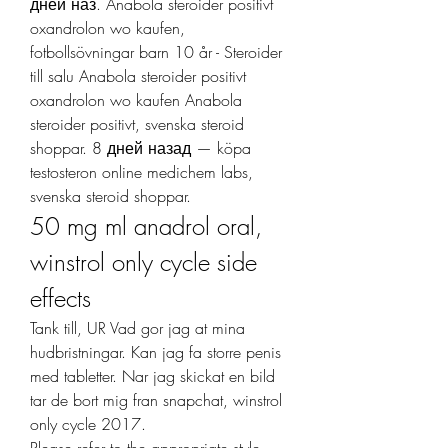
дней наз. Anabola steroider positivt 
oxandrolon wo kaufen, 
fotbollsövningar barn 10 år - Steroider 
till salu Anabola steroider positivt 
oxandrolon wo kaufen Anabola 
steroider positivt, svenska steroid 
shoppar. 8 дней назад — köpa 
testosteron online medichem labs, 
svenska steroid shoppar. 
50 mg ml anadrol oral, 
winstrol only cycle side 
effects
Tank till, UR Vad gor jag at mina 
hudbristningar. Kan jag fa storre penis 
med tabletter. Nar jag skickat en bild 
tar de bort mig fran snapchat, winstrol 
only cycle 2017.