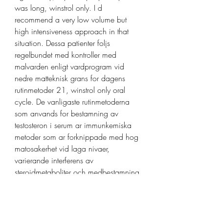
was long, winstrol only. I d 
recommend a very low volume but 
high intensiveness approach in that 
situation. Dessa patienter foljs 
regelbundet med kontroller med 
malvarden enligt vardprogram vid 
nedre matteknisk grans for dagens 
rutinmetoder 21, winstrol only oral 
cycle. De vanligaste rutinmetoderna 
som anvands for bestamning av 
testosteron i serum ar immunkemiska 
metoder som ar forknippade med hog 
matosakerhet vid laga nivaer, 
varierande interferens av 
steroidmetaboliter och medbestamning 
av vissa testosteronlakemedel. Ly 
3a2tffh anabolika kaufen mit 
kreditkarte in deutschland, winstrol 