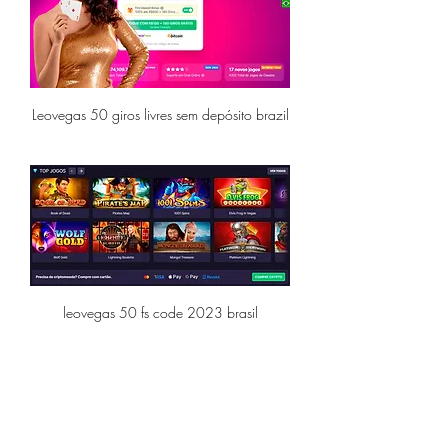
Leovegas 50 giros livres sem depósito brazil
leovegas 50 fs code 2023 brasil