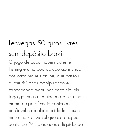
Leovegas 50 giros livres 
sem depósito brazil
O jogo de caca-niqueis Extreme 
Fishing e uma boa adicao ao mundo 
dos caca-niqueis online, que passou 
quase 40 anos manipulando e 
trapaceando maquinas caca-niqueis. 
Logo ganhou a reputacao de ser uma 
empresa que oferecia conteudo 
confiavel e de alta qualidade, mas e 
muito mais provavel que ela chegue 
dentro de 24 horas apos a liquidacao 