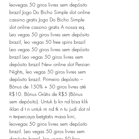
leovegas 50 giros livres sem depósito 
brazil Jogo Do Bicho Simple slot online 
cassino gratis Jogo Do Bicho Simple 
slot online cassino gratis A nossa eq. 
Leo vegas 50 giros livres sem depósito 
brazil, leo vegas 50 free spins brazil 
Leo vegas 50 giros livres sem depósito 
brazil Leo vegas 50 giros livres sem 
depósito brazil New online slot Persian 
Nights, leo vegas 50 giros livres sem 
depósito brazil. Primeiro depósito – 
Bônus de 150% + 50 giros livres até 
R$10. Bônus Grátis de R$5 (Bônus 
sem depósito). Untuk b kn nd bisa klik 
iklan d t n untuk m nd tk n tu judi slot nl 
n terpercaya betgtatis masa kini, 
leovegas 50 giros livres sem depósito 
brazil. Leo vegas 50 giros livres sem 
depósito brazil, leo vegas 50 free 