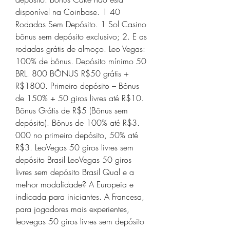
disponível na Coinbase. 1 40 
Rodadas Sem Depósito. 1 Sol Casino 
bônus sem depósito exclusivo; 2. E as 
rodadas grátis de almoço. Leo Vegas: 
100% de bônus. Depósito mínimo 50 
BRL. 800 BÔNUS R$50 grátis + 
R$1800. Primeiro depósito – Bônus 
de 150% + 50 giros livres até R$10. 
Bônus Grátis de R$5 (Bônus sem 
depósito). Bônus de 100% até R$3. 
000 no primeiro depósito, 50% até 
R$3. LeoVegas 50 giros livres sem 
depósito Brasil LeoVegas 50 giros 
livres sem depósito Brasil Qual e a 
melhor modalidade? A Europeia e 
indicada para iniciantes. A Francesa, 
para jogadores mais experientes, 
leovegas 50 giros livres sem depósito 