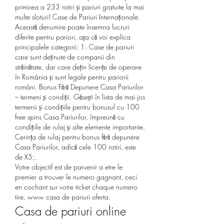
primirea a 233 rotiri și pariuri gratuite la mai 
multe sloturi! Case de Pariuri Internaționale. 
Această denumire poate însemna lucruri 
diferite pentru pariori, așa că voi explica 
principalele categorii: 1. Case de pariuri 
care sunt deținute de companii din 
străinătate, dar care dețin licențe de operare 
în România și sunt legale pentru pariorii 
români. Bonus Fără Depunere Casa Pariurilor 
– termeni și condiții. Găsești în lista de mai jos 
termenii și condițiile pentru bonusul cu 100 
free spins Casa Pariurilor, împreună cu 
condițiile de rulaj și alte elemente importante. 
Cerința de rulaj pentru bonus fără depunere 
Casa Pariurilor, adică cele 100 rotiri, este 
de X5;. 
Votre objectif est de parvenir a etre le 
premier a trouver le numero gagnant, ceci 
en cochant sur votre ticket chaque numero 
tire, www casa de pariuri oferta.
Casa de pariuri online 