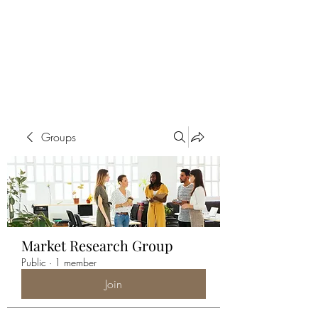
ALIA BENSLIMAN
ART
Groups
Market Research Group
Public
·
1 member
Join