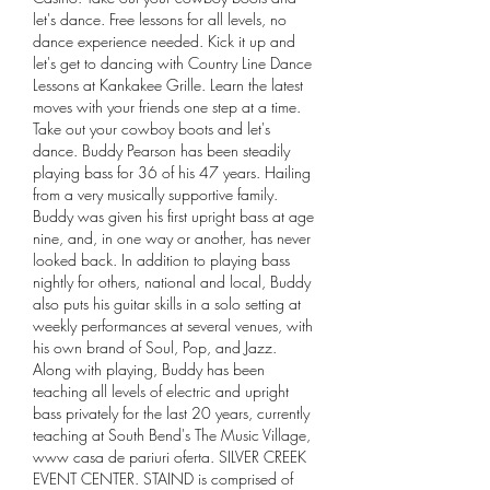
let's dance. Free lessons for all levels, no 
dance experience needed. Kick it up and 
let's get to dancing with Country Line Dance 
Lessons at Kankakee Grille. Learn the latest 
moves with your friends one step at a time. 
Take out your cowboy boots and let's 
dance. Buddy Pearson has been steadily 
playing bass for 36 of his 47 years. Hailing 
from a very musically supportive family. 
Buddy was given his first upright bass at age 
nine, and, in one way or another, has never 
looked back. In addition to playing bass 
nightly for others, national and local, Buddy 
also puts his guitar skills in a solo setting at 
weekly performances at several venues, with 
his own brand of Soul, Pop, and Jazz. 
Along with playing, Buddy has been 
teaching all levels of electric and upright 
bass privately for the last 20 years, currently 
teaching at South Bend's The Music Village, 
www casa de pariuri oferta. SILVER CREEK 
EVENT CENTER. STAIND is comprised of 