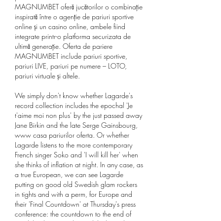
MAGNUMBET oferă jucătorilor o combinație 
inspirată între o agenție de pariuri sportive 
online și un casino online, ambele fiind 
integrate printr-o platforma securizata de 
ultimă generație. Oferta de pariere 
MAGNUMBET include pariuri sportive, 
pariuri LIVE, pariuri pe numere – LOTO, 
pariuri virtuale și altele. 
We simply don't know whether Lagarde's 
record collection includes the epochal 'Je 
t'aime moi non plus' by the just passed away 
Jane Birkin and the late Serge Gainsbourg, 
www casa pariurilor oferta. Or whether 
Lagarde listens to the more contemporary 
French singer Soko and 'I will kill her' when 
she thinks of inflation at night. In any case, as 
a true European, we can see Lagarde 
putting on good old Swedish glam rockers 
in tights and with a perm, for Europe and 
their 'Final Countdown' at Thursday's press 
conference: the countdown to the end of 