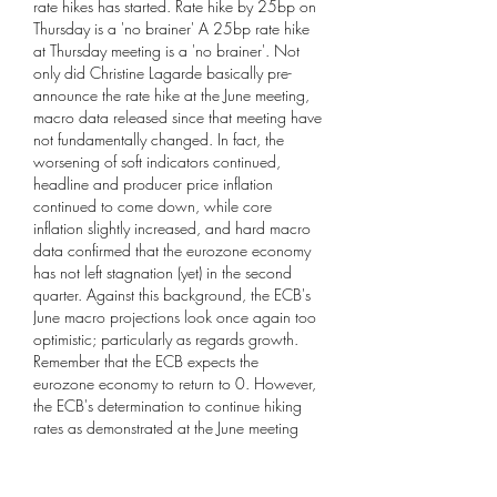
rate hikes has started. Rate hike by 25bp on 
Thursday is a 'no brainer' A 25bp rate hike 
at Thursday meeting is a 'no brainer'. Not 
only did Christine Lagarde basically pre-
announce the rate hike at the June meeting, 
macro data released since that meeting have 
not fundamentally changed. In fact, the 
worsening of soft indicators continued, 
headline and producer price inflation 
continued to come down, while core 
inflation slightly increased, and hard macro 
data confirmed that the eurozone economy 
has not left stagnation (yet) in the second 
quarter. Against this background, the ECB's 
June macro projections look once again too 
optimistic; particularly as regards growth. 
Remember that the ECB expects the 
eurozone economy to return to 0. However, 
the ECB's determination to continue hiking 
rates as demonstrated at the June meeting 
and in the recently published minutes of that 
meeting is still much stronger than any 
possible doubts that its own forecasts could 