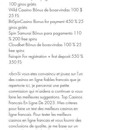
100 giros grátis
Wild Cassino Bônus de boas-vindas 100 $ 
25 FS
BitSpinCasino Bonus for payment 450 % 25 
giros grátis
Spin Samurai Bônus para pagamento 110 
% 200 free spins
Cloudbet Bônus de boas-vindas 100 % 25 
free spins
Fairspin For registration + first deposit 550 % 
350 FS
<br>Si vous etes convaincu et jouez sur l'un 
des casinos en ligne fiables francais que je 
repertorie ici, je percevrai une petite 
commission qui m'aidera a continuer a vous 
faire les meilleures suggestions. Top Casinos 
Francais En Ligne De 2023. Mes criteres 
pour faire un test des meilleurs casinos en 
ligne francais. Pour tester les meilleurs 
casinos en ligne francais et vous fournir des 
conclusions de qualite, je me base sur un 