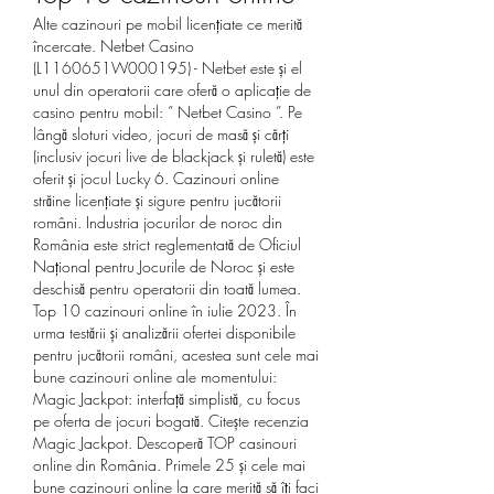
Alte cazinouri pe mobil licențiate ce merită 
încercate. Netbet Casino 
(L1160651W000195) - Netbet este și el 
unul din operatorii care oferă o aplicație de 
casino pentru mobil: ” Netbet Casino ”. Pe 
lângă sloturi video, jocuri de masă și cărți 
(inclusiv jocuri live de blackjack și ruletă) este 
oferit și jocul Lucky 6. Cazinouri online 
străine licențiate și sigure pentru jucătorii 
români. Industria jocurilor de noroc din 
România este strict reglementată de Oficiul 
Național pentru Jocurile de Noroc și este 
deschisă pentru operatorii din toată lumea. 
Top 10 cazinouri online în iulie 2023. În 
urma testării și analizării ofertei disponibile 
pentru jucătorii români, acestea sunt cele mai 
bune cazinouri online ale momentului: 
Magic Jackpot: interfață simplistă, cu focus 
pe oferta de jocuri bogată. Citește recenzia 
Magic Jackpot. Descoperă TOP casinouri 
online din România. Primele 25 și cele mai 
bune cazinouri online la care merită să îți faci 