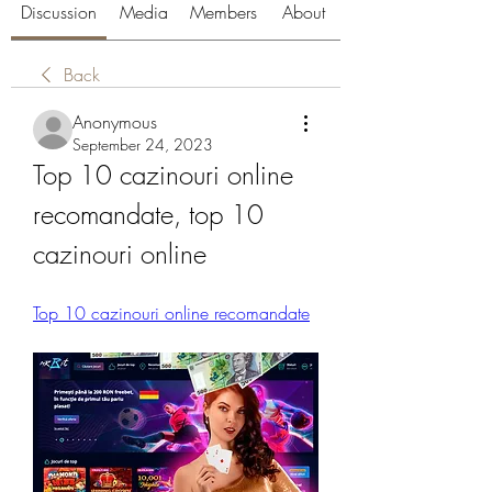
Discussion
Media
Members
About
Back
Anonymous
September 24, 2023
Top 10 cazinouri online 
recomandate, top 10 
cazinouri online
Top 10 cazinouri online recomandate