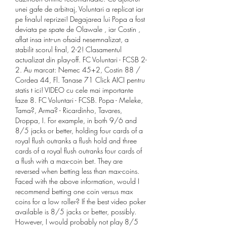
unei gafe de arbitraj, Voluntari a replicat iar 
pe finalul reprizei! Degajarea lui Popa a fost 
deviata pe spate de Olawale , iar Costin , 
aflat insa intr-un ofsaid nesemnalizat, a 
stabilit scorul final, 2-2! Clasamentul 
actualizat din play-off. FC Voluntari - FCSB 2-
2. Au marcat: Nemec 45+2, Costin 88 / 
Cordea 44, Fl. Tanase 71 Click AICI pentru 
statis t ici! VIDEO cu cele mai importante 
faze 8. FC Voluntari - FCSB. Popa - Meleke, 
Tama?, Arma? - Ricardinho, Tavares, 
Droppa, I. For example, in both 9/6 and 
8/5 jacks or better, holding four cards of a 
royal flush outranks a flush hold and three 
cards of a royal flush outranks four cards of 
a flush with a max-coin bet. They are 
reversed when betting less than max-coins. 
Faced with the above information, would I 
recommend betting one coin versus max 
coins for a low roller? If the best video poker 
available is 8/5 jacks or better, possibly. 
However, I would probably not play 8/5 