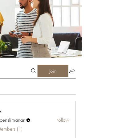
Join
s
abenslimanart
Follow
limanart
Members (1)