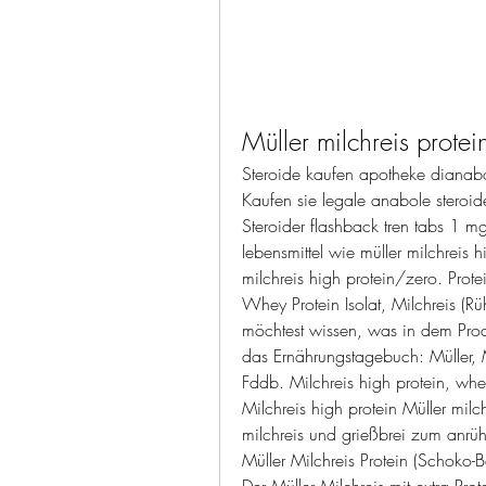
Müller milchreis protei
Steroide kaufen apotheke dianabol 
Kaufen sie legale anabole steroid
Steroider flashback tren tabs 1 mg
lebensmittel wie müller milchreis h
milchreis high protein/zero. Prote
Whey Protein Isolat, Milchreis (Rüh
möchtest wissen, was in dem Produ
das Ernährungstagebuch: Müller, Mil
Fddb. Milchreis high protein, whey
Milchreis high protein Müller milc
milchreis und grießbrei zum anrüh
Müller Milchreis Protein (Schoko-
Der Müller Milchreis mit extra Prot