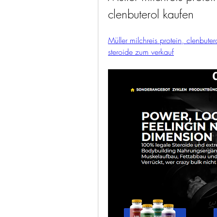
clenbuterol kaufen
Müller milchreis protein, clenbuter
steroide zum verkauf