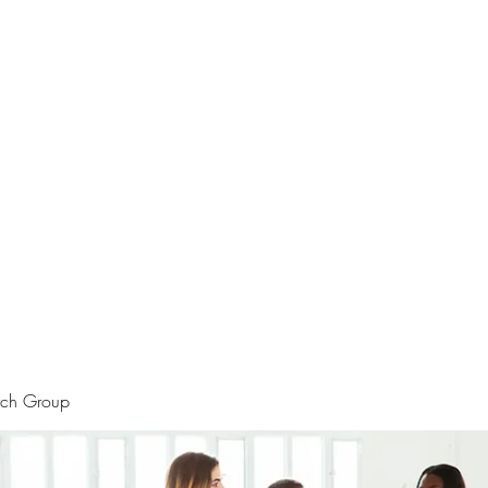
rtraits
Feedbacks
Boutique
ALIA BENSLIMAN ART
rch Group