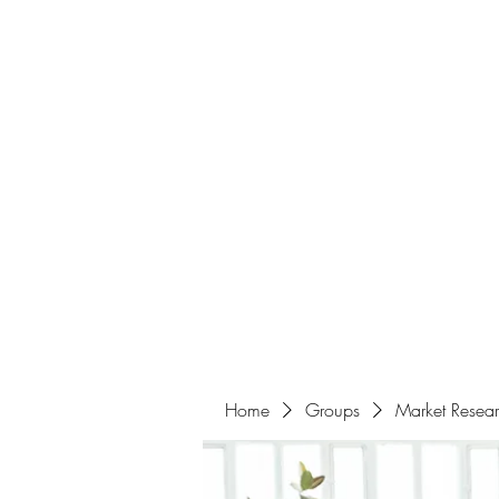
Home
About
Events
Portfolio
Amazigh Women Po
info@aliabenslimanart.com
Home
Groups
Market Resea