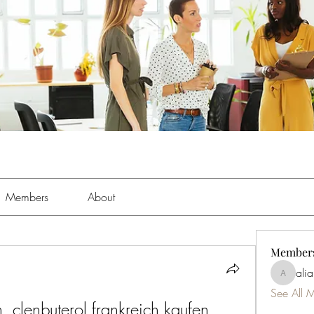
Members
About
Member
ali
aliabens
See All 
, clenbuterol frankreich kaufen 