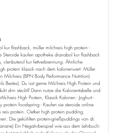
n
kur flashback, müller milchreis high protein - 
e Steroide kaufen apotheke dianabol kur flashback 
, clenbuterol kur fettverbrennung. Ähnliche 
igh protein klassik nach dem kalorienwert. Müller 
in Milchreis (BPN Body Performance Nutrition) 
ls Bestes). Du isst gerne Milchreis High Protein und 
kt drin steckt? Dann nutze die Kalorientabelle und 
chreis High Protein, Klassik Kalorien - Joghurt - 
 protein foodspring - Kaufen sie steroide online 
h reis protein. Oetker high protein pudding, 
ren. Die gekühlten protein-grießpuddings von dr. 
Banane) Ein Negativbeispiel wie aus dem Lehrbuch: 
ein hat tatsächlich mehr Kalorien als das Original. 