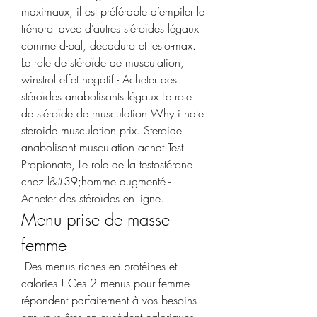
maximaux, il est préférable d’empiler le 
trénorol avec d’autres stéroïdes légaux 
comme d-bal, decaduro et testo-max. 
Le role de stéroïde de musculation, 
winstrol effet negatif - Acheter des 
stéroïdes anabolisants légaux Le role 
de stéroïde de musculation Why i hate 
steroide musculation prix. Steroide 
anabolisant musculation achat Test 
Propionate, Le role de la testostérone 
chez l&#39;homme augmenté - 
Acheter des stéroïdes en ligne. 
Menu prise de masse 
femme
 Des menus riches en protéines et 
calories ! Ces 2 menus pour femme 
répondent parfaitement à vos besoins 
car vous êtes en excédent caloriques, 