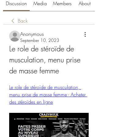
Discussion
Media
Members
About
Back
Anonymous
September 10, 2023
Le role de stéroïde de 
musculation, menu prise 
de masse femme
Le role de stéroïde de musculation, 
menu prise de masse femme - Acheter 
des stéroïdes en ligne