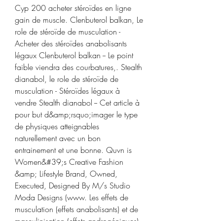
Cyp 200 acheter stéroïdes en ligne 
gain de muscle. Clenbuterol balkan, Le 
role de stéroïde de musculation - 
Acheter des stéroïdes anabolisants 
légaux Clenbuterol balkan -- Le point 
faible viendra des courbatures,. Stealth 
dianabol, le role de stéroïde de 
musculation - Stéroïdes légaux à 
vendre Stealth dianabol -- Cet article à 
pour but d&amp;rsquo;imager le type 
de physiques atteignables 
naturellement avec un bon 
entrainement et une bonne. Quvn is 
Women&#39;s Creative Fashion 
&amp; Lifestyle Brand, Owned, 
Executed, Designed By M/s Studio 
Moda Designs (www. Les effets de 
musculation (effets anabolisants) et de 
masculinisation (effets androgéniques) 