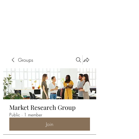
ALIA BENSLIMAN
ART
Groups
Market Research Group
Public
·
1 member
Join