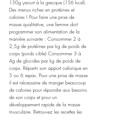
150g yaourt à la grecque (156 kcal). 
Des menus riches en protéines et 
calories ! Pour faire une prise de 
masse qualitative, une femme doit 
programmer son alimentation de la 
manière suivante : Consommer 2 à 
2,5g de protéines par kg de poids de 
corps (poids cible) Consommer 3 à 
4g de glucides par kg de poids de 
corps. Répartir son apport calorique en 
5 ou 6 repas. Pour une prise de masse 
il est nécessaire de manger beaucoup 
de calories pour répondre aux besoins 
de son corps et pour un 
développement rapide de la masse 
musculaire. Retrouvez les recettes les 
plus connues du fitness et bien d’autres 
encore pour prendre du muscle ou 
perdre du gras (sèche). Des recettes 