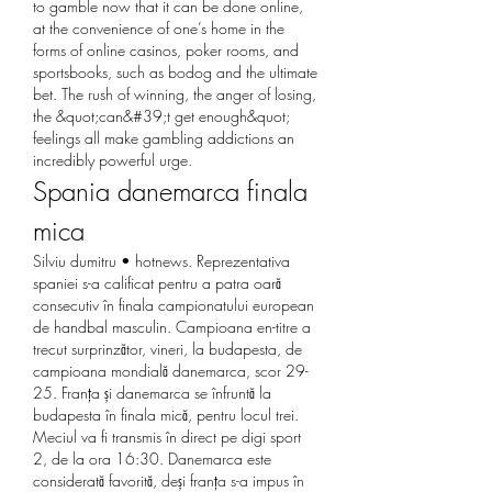
to gamble now that it can be done online, 
at the convenience of one’s home in the 
forms of online casinos, poker rooms, and 
sportsbooks, such as bodog and the ultimate 
bet. The rush of winning, the anger of losing, 
the &quot;can&#39;t get enough&quot; 
feelings all make gambling addictions an 
incredibly powerful urge. 
Spania danemarca finala 
mica
Silviu dumitru • hotnews. Reprezentativa 
spaniei s-a calificat pentru a patra oară 
consecutiv în finala campionatului european 
de handbal masculin. Campioana en-titre a 
trecut surprinzător, vineri, la budapesta, de 
campioana mondială danemarca, scor 29-
25. Franța și danemarca se înfruntă la 
budapesta în finala mică, pentru locul trei. 
Meciul va fi transmis în direct pe digi sport 
2, de la ora 16:30. Danemarca este 
considerată favorită, deși franța s-a impus în 