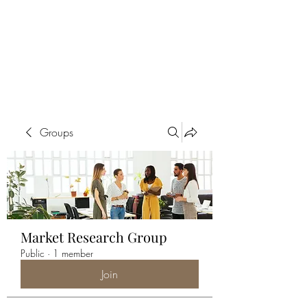
ALIA BENSLIMAN
ART
Groups
Market Research Group
Public
·
1 member
Join