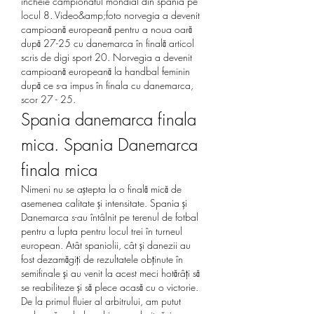
încheie campionatul mondial din spania pe 
locul 8. Video&amp;foto norvegia a devenit 
campioană europeană pentru a noua oară 
după 27-25 cu danemarca în finală articol 
scris de digi sport 20. Norvegia a devenit 
campioană europeană la handbal feminin 
după ce s-a impus în finala cu danemarca, 
scor 27 - 25. 
Spania danemarca finala 
mica. Spania Danemarca 
finala mica
Nimeni nu se aștepta la o finală mică de 
asemenea calitate și intensitate. Spania și 
Danemarca s-au întâlnit pe terenul de fotbal 
pentru a lupta pentru locul trei în turneul 
european. Atât spaniolii, cât și danezii au 
fost dezamăgiți de rezultatele obținute în 
semifinale și au venit la acest meci hotărâți să 
se reabiliteze și să plece acasă cu o victorie.
De la primul fluier al arbitrului, am putut 