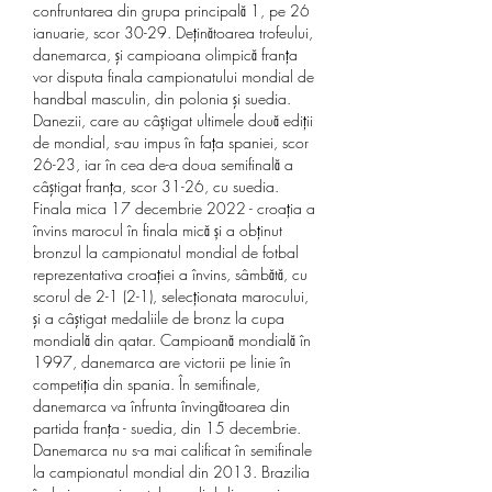
confruntarea din grupa principală 1, pe 26 
ianuarie, scor 30-29. Deţinătoarea trofeului, 
danemarca, şi campioana olimpică franţa 
vor disputa finala campionatului mondial de 
handbal masculin, din polonia şi suedia. 
Danezii, care au câștigat ultimele două ediții 
de mondial, s-au impus în faţa spaniei, scor 
26-23, iar în cea de-a doua semifinală a 
câştigat franţa, scor 31-26, cu suedia. 
Finala mica 17 decembrie 2022 - croația a 
învins marocul în finala mică și a obținut 
bronzul la campionatul mondial de fotbal 
reprezentativa croaţiei a învins, sâmbătă, cu 
scorul de 2-1 (2-1), selecţionata marocului, 
şi a câştigat medaliile de bronz la cupa 
mondială din qatar. Campioană mondială în 
1997, danemarca are victorii pe linie în 
competiția din spania. În semifinale, 
danemarca va înfrunta învingătoarea din 
partida franța - suedia, din 15 decembrie. 
Danemarca nu s-a mai calificat în semifinale 
la campionatul mondial din 2013. Brazilia 