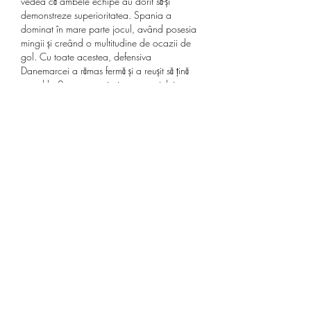
vedea că ambele echipe au dorit să-și 
demonstreze superioritatea. Spania a 
dominat în mare parte jocul, având posesia 
mingii și creând o multitudine de ocazii de 
gol. Cu toate acestea, defensiva 
Danemarcei a rămas fermă și a reușit să țină 
scorul la 0 pentru majoritatea meciului.
Danemarca, pe de altă parte, a jucat un joc 
tactic excelent, profitând de greșelile 
defensive ale Spaniei și atacând în 
momentele potrivite. Ei au reușit să înscrie 
primii, prin intermediul lui Eriksen, care a 
profitat de o eroare a portarului spaniol și a 
trimis mingea în poartă. Cu toate acestea, 
Spania nu s-a lăsat descurajată și a continuat 
să atace înainte de a marca egalarea prin 
Isco.
Partea a doua a fost la fel de incitantă ca și 
prima. Ambele echipe au avut numeroase 
ocazii de gol, dar portarii s-au remarcat prin 
intervenții spectaculoase. Spania a reușit să-și 
adjudece victoria în minutul 87, când Aspas 
a înscris golul decisiv. Acest rezultat este în 