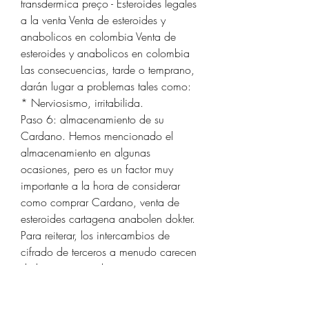
transdermica preço - Esteroides legales 
a la venta Venta de esteroides y 
anabolicos en colombia Venta de 
esteroides y anabolicos en colombia 
Las consecuencias, tarde o temprano, 
darán lugar a problemas tales como: 
* Nerviosismo, irritabilida. 
Paso 6: almacenamiento de su 
Cardano. Hemos mencionado el 
almacenamiento en algunas 
ocasiones, pero es un factor muy 
importante a la hora de considerar 
como comprar Cardano, venta de 
esteroides cartagena anabolen dokter. 
Para reiterar, los intercambios de 
cifrado de terceros a menudo carecen 
de licencias, por lo que no tiene que 
responder a ninguna autoridad. Esto 
los convierte en un lugar 