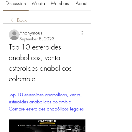
Discussion
Media
Members
About
Back
Anonymous
September 8, 2023
Top 10 esteroides 
anabolicos, venta 
esteroides anabolicos 
colombia
Top 10 esteroides anabolicos, venta 
esteroides anabolicos colombia - 
Compre esteroides anabólicos legales