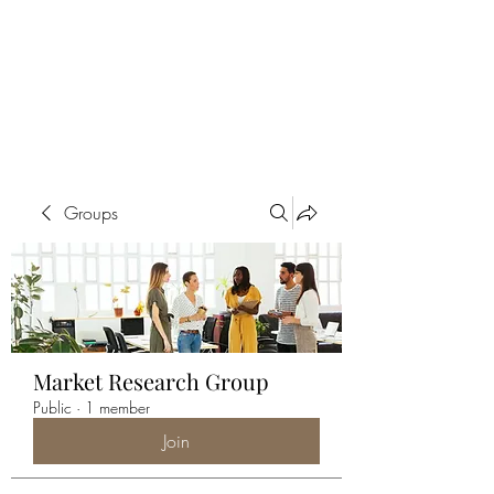
ALIA BENSLIMAN
ART
Groups
Market Research Group
Public
·
1 member
Join