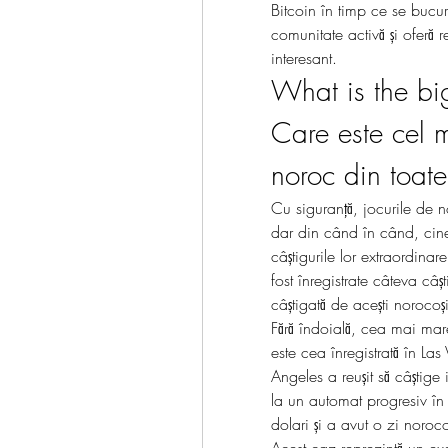
Bitcoin în timp ce se bucur
comunitate activă și oferă r
interesant.
What is the bi
Care este cel m
noroc din toate
Cu siguranță, jocurile de n
dar din când în când, cinev
câștigurile lor extraordinare
fost înregistrate câteva câș
câștigată de acești norocoș
Fără îndoială, cea mai mare
este cea înregistrată în La
Angeles a reușit să câștig
la un automat progresiv în
dolari și a avut o zi noroc
Acest caz reprezintă un exe