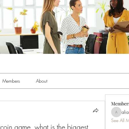
Members
About
Member
ali
aliabens
See All 
tcoin game, what is the biggest 