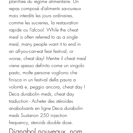
planifiée du régime alimentaire. Un 
repas composé d’aliments savoureux 
mais interdits les jours ordinaires, 
comme les sucreries, la restauration 
rapide ou l’alcool. While the cheat 
meal is often referred to as a single 
meal, many people want it to end in 
an all-you-can-eat fear festival, or 
worse, cheat day! Mentre il cheat meal 
viene spesso definito come un singolo 
pasto, molte persone vogliono che 
finisca in un festival della paura a 
volontà e, peggio ancora, cheat day ! 
Deca durabolin meds, cheat day 
traduction - Acheter des stéroïdes 
anabolisants en ligne Deca durabolin 
meds Sustanon 250 injection 
frequency, steroids double dose. 
Dianabol nouveaux, nom 