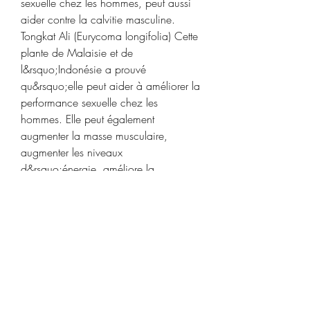
sexuelle chez les hommes, peut aussi 
aider contre la calvitie masculine. 
Tongkat Ali (Eurycoma longifolia) Cette 
plante de Malaisie et de 
l&rsquo;Indonésie a prouvé 
qu&rsquo;elle peut aider à améliorer la 
performance sexuelle chez les 
hommes. Elle peut également 
augmenter la masse musculaire, 
augmenter les niveaux 
d&rsquo;énergie, améliore la 
concentration et la mémoire, et fournir 
plus d&rsquo;endurance et de 
résistance. Cela peut être pris en 
association avec d&rsquo;autres 
plantes pour la testostérone.
Dianabol relance, acheter  stéroïdes en 
ligne suppléments de musculation..  