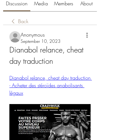
Discussion
Media
Members
About
Back
Anonymous
September 10, 2023
Dianabol relance, cheat 
day traduction
Dianabol relance, cheat day traduction 
- Acheter des stéroïdes anabolisants 
légaux