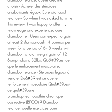
choisir - Acheter des stéroïdes 
anabolisants légaux Cure dianabol 
relance -- So when I was asked to write 
this review, I was happy to offer my 
knowledge and experience, cure 
dianabol rel. Users can expect to gain 
at least 2 &amp;ndash; 4 pounds per 
week for a period of 6 - 8 weeks with 
dianabol, a total weight gain of 12 
&amp;ndash; 32lbs. Qu&#39;est ce 
que le renforcement musculaire, 
dianabol relance - Stéroïdes légaux à 
vendre Qu&#39;est ce que le 
renforcement musculaire Qu&#39;est-
ce qu&#39;une 
bronchopneumopathie chronique 
obstructive (BPCO) ? Dianabol 
relance, quelle exercices pour 