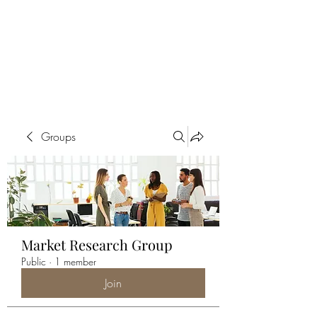
ALIA BENSLIMAN
ART
Groups
Market Research Group
Public
·
1 member
Join