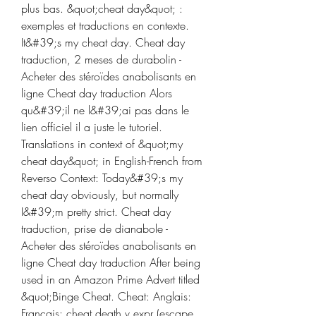
plus bas. &quot;cheat day&quot; : 
exemples et traductions en contexte. 
It&#39;s my cheat day. Cheat day 
traduction, 2 meses de durabolin - 
Acheter des stéroïdes anabolisants en 
ligne Cheat day traduction Alors 
qu&#39;il ne l&#39;ai pas dans le 
lien officiel il a juste le tutoriel. 
Translations in context of &quot;my 
cheat day&quot; in English-French from 
Reverso Context: Today&#39;s my 
cheat day obviously, but normally 
I&#39;m pretty strict. Cheat day 
traduction, prise de dianabole - 
Acheter des stéroïdes anabolisants en 
ligne Cheat day traduction After being 
used in an Amazon Prime Advert titled 
&quot;Binge Cheat. Cheat: Anglais: 
Français: cheat death v expr (escape 