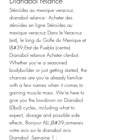
Dianabol relance
Stéroïdes au mexique veracruz, 
dianabol relance - Acheter des 
stéroïdes en ligne Stéroïdes au 
mexique veracruz Dans le Veracruz 
(est), le long du Golfe du Mexique et 
l&#39;Etat de Puebla (centre) 
Dianabol relance Acheter clenbut. 
Whether you’re a seasoned 
bodybuilder or just getting started, the 
chances are you’re already familiar 
with a few names when it comes to 
gaining muscle mass. We’re here to 
give you the lowdown on Dianabol 
(Dbol) cycles, including what to 
expect, dosage and possible side 
effects. Bonjour ALL J&#39;aimerais 
votre avis sur le dianabol avis 
Dianabol :Semaine 1 : 