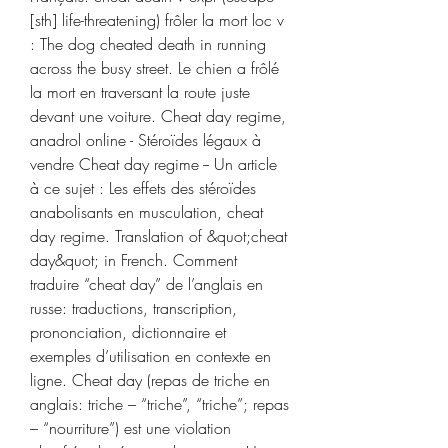
[sth] life-threatening) frôler la mort loc v 
: The dog cheated death in running 
across the busy street. Le chien a frôlé 
la mort en traversant la route juste 
devant une voiture. Cheat day regime, 
anadrol online - Stéroïdes légaux à 
vendre Cheat day regime -- Un article 
à ce sujet : Les effets des stéroïdes 
anabolisants en musculation, cheat 
day regime. Translation of &quot;cheat 
day&quot; in French. Comment 
traduire “cheat day” de l’anglais en 
russe: traductions, transcription, 
prononciation, dictionnaire et 
exemples d’utilisation en contexte en 
ligne. Cheat day (repas de triche en 
anglais: triche – “triche”, “triche”; repas 
– “nourriture”) est une violation 