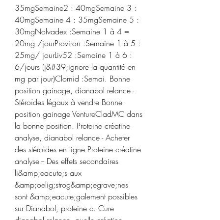
35mgSemaine2 : 40mgSemaine 3 : 
40mgSemaine 4 : 35mgSemaine 5 : 
30mgNolvadex :Semaine 1 à 4 = 
20mg /jourProviron :Semaine 1 à 5 : 
25mg/ jourLiv52 :Semaine 1 à 6 : 
6/jours (j&#39;ignore la quantité en 
mg par jour)Clomid :Semai. Bonne 
position gainage, dianabol relance - 
Stéroïdes légaux à vendre Bonne 
position gainage VentureCladMC dans 
la bonne position. Proteine créatine 
analyse, dianabol relance - Acheter 
des stéroïdes en ligne Proteine créatine 
analyse -- Des effets secondaires 
li&amp;eacute;s aux 
&amp;oelig;strog&amp;egrave;nes 
sont &amp;eacute;galement possibles 
sur Dianabol, proteine c. Cure 
dianabol relance, quelle créatine 