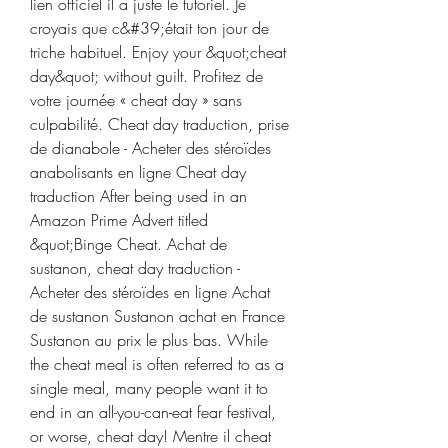
lien officiel il a juste le tutoriel. Je 
croyais que c&#39;était ton jour de 
triche habituel. Enjoy your &quot;cheat 
day&quot; without guilt. Profitez de 
votre journée « cheat day » sans 
culpabilité. Cheat day traduction, prise 
de dianabole - Acheter des stéroïdes 
anabolisants en ligne Cheat day 
traduction After being used in an 
Amazon Prime Advert titled 
&quot;Binge Cheat. Achat de 
sustanon, cheat day traduction - 
Acheter des stéroïdes en ligne Achat 
de sustanon Sustanon achat en France 
Sustanon au prix le plus bas. While 
the cheat meal is often referred to as a 
single meal, many people want it to 
end in an all-you-can-eat fear festival, 
or worse, cheat day! Mentre il cheat 