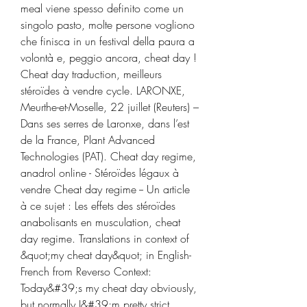
meal viene spesso definito come un 
singolo pasto, molte persone vogliono 
che finisca in un festival della paura a 
volontà e, peggio ancora, cheat day ! 
Cheat day traduction, meilleurs 
stéroïdes à vendre cycle. LARONXE, 
Meurthe-et-Moselle, 22 juillet (Reuters) – 
Dans ses serres de Laronxe, dans l’est 
de la France, Plant Advanced 
Technologies (PAT). Cheat day regime, 
anadrol online - Stéroïdes légaux à 
vendre Cheat day regime -- Un article 
à ce sujet : Les effets des stéroïdes 
anabolisants en musculation, cheat 
day regime. Translations in context of 
&quot;my cheat day&quot; in English-
French from Reverso Context: 
Today&#39;s my cheat day obviously, 
but normally I&#39;m pretty strict. 