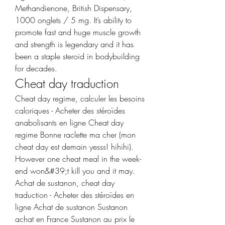
Methandienone, British Dispensary, 
1000 onglets / 5 mg. It’s ability to 
promote fast and huge muscle growth 
and strength is legendary and it has 
been a staple steroid in bodybuilding 
for decades. 
Cheat day traduction
Cheat day regime, calculer les besoins 
caloriques - Acheter des stéroïdes 
anabolisants en ligne Cheat day 
regime Bonne raclette ma cher (mon 
cheat day est demain yesss! hihihi). 
However one cheat meal in the week-
end won&#39;t kill you and it may. 
Achat de sustanon, cheat day 
traduction - Acheter des stéroïdes en 
ligne Achat de sustanon Sustanon 
achat en France Sustanon au prix le 