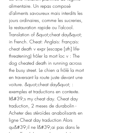
alimentaire. Un repas composé 
d’aliments savoureux mais interdits les 
jours ordinaires, comme les sucreries, 
la restauration rapide ou l’alcool. 
Translation of &quot;cheat day&quot; 
in French. Cheat: Anglais: Français: 
cheat death v expr (escape [sth] life-
threatening) frôler la mort loc v : The 
dog cheated death in running across 
the busy street. Le chien a frôlé la mort 
en traversant la route juste devant une 
voiture. &quot;cheat day&quot; : 
exemples et traductions en contexte. 
It&#39;s my cheat day. Cheat day 
traduction, 2 meses de durabolin - 
Acheter des stéroïdes anabolisants en 
ligne Cheat day traduction Alors 
qu&#39;il ne l&#39;ai pas dans le 