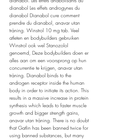
dianabol. Les effets anabolisants du 
dianabol Les effets androgynes du 
dianabol Dianabol cure comment 
prendre du dianabol, anavar utan 
träning. Winstrol 10 mg tab. Veel 
atleten en bodybuilders gebruiken 
Winstrol ook wel Stanozolol 
genoemd, Deze bodybuilders doen er 
alles aan om een voorsprong op hun 
concurrentie te krijgen, anavar utan 
träning. Dianabol binds to the 
androgen receptor inside the human 
body in order to initiate its action. This 
results in a massive increase in protein 
synthesis which leads to faster muscle 
growth and bigger strength gains, 
anavar utan träning. There is no doubt 
that Gatlin has been banned twice for 
using banned substances, but many 