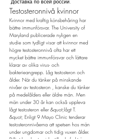
 Доставка по всей россии. 
Testosteronnivå kvinnor
Kvinnor med kraftig könsbehåring har 
bättre immunförsvar. The University of 
Maryland publicerade nyligen en 
studie som tydligt visar att kvinnor med 
högre testosteronnivå ofta har ett 
mycket bättre immunförsvar och lättare 
klarar av olika virus- och 
bakterieangrepp. Låg testosteron och 
ålder. När du tänker på minskande 
nivåer av testosteron , kanske du tänker 
på medelålders eller äldre män. Men 
män under 30 år kan också uppleva 
lågt testosteron eller &quot;lågt T. 
&quot; Enligt 9 Mayo Clinic tenderar 
testosteronnivåerna att spetsen hos män 
under ungdomar och tidig vuxen ålder. 