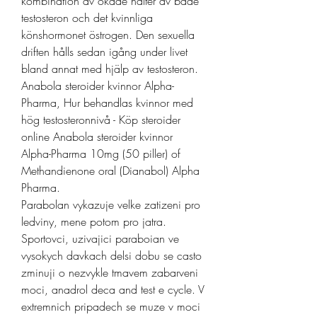
kombination av ökade halter av både 
testosteron och det kvinnliga 
könshormonet östrogen. Den sexuella 
driften hålls sedan igång under livet 
bland annat med hjälp av testosteron. 
Anabola steroider kvinnor Alpha-
Pharma, Hur behandlas kvinnor med 
hög testosteronnivå - Köp steroider 
online Anabola steroider kvinnor 
Alpha-Pharma 10mg (50 piller) of 
Methandienone oral (Dianabol) Alpha 
Pharma. 
Parabolan vykazuje velke zatizeni pro 
ledviny, mene potom pro jatra. 
Sportovci, uzivajici paraboian ve 
vysokych davkach delsi dobu se casto 
zminuji o nezvykle tmavem zabarveni 
moci, anadrol deca and test e cycle. V 
extremnich pripadech se muze v moci 