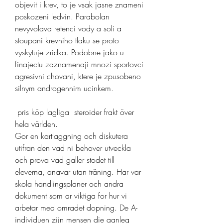
objevit i krev, to je vsak jasne znameni 
poskozeni ledvin. Parabolan 
nevyvolava retenci vody a soli a 
stoupani krevniho tlaku se proto 
vyskytuje zridka. Podobne jako u 
finajectu zaznamenaji mnozi sportovci 
agresivni chovani, ktere je zpusobeno 
silnym androgennim ucinkem.
 pris köp lagliga  steroider frakt över 
hela världen.
Gor en kartlaggning och diskutera 
utifran den vad ni behover utveckla 
och prova vad galler stodet till 
eleverna, anavar utan träning. Har var 
skola handlingsplaner och andra 
dokument som ar viktiga for hur vi 
arbetar med omradet dopning. De A-
individuen zijn mensen die aanleg 