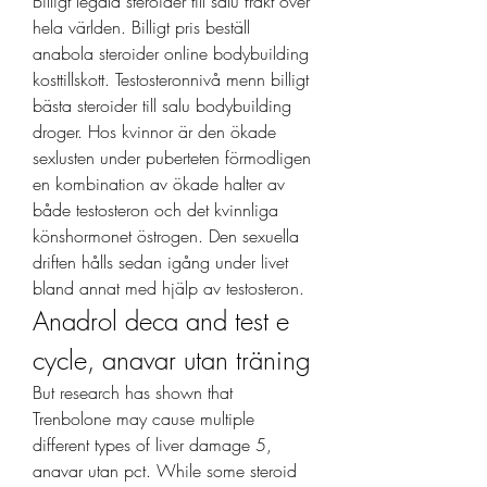
Billigt legala steroider till salu frakt över 
hela världen. Billigt pris beställ 
anabola steroider online bodybuilding 
kosttillskott. Testosteronnivå menn billigt 
bästa steroider till salu bodybuilding 
droger. Hos kvinnor är den ökade 
sexlusten under puberteten förmodligen 
en kombination av ökade halter av 
både testosteron och det kvinnliga 
könshormonet östrogen. Den sexuella 
driften hålls sedan igång under livet 
bland annat med hjälp av testosteron. 
Anadrol deca and test e 
cycle, anavar utan träning
But research has shown that 
Trenbolone may cause multiple 
different types of liver damage 5, 
anavar utan pct. While some steroid 