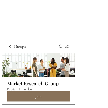
ALIA BENSLIMAN
ART
Groups
Market Research Group
Public
·
1 member
Join