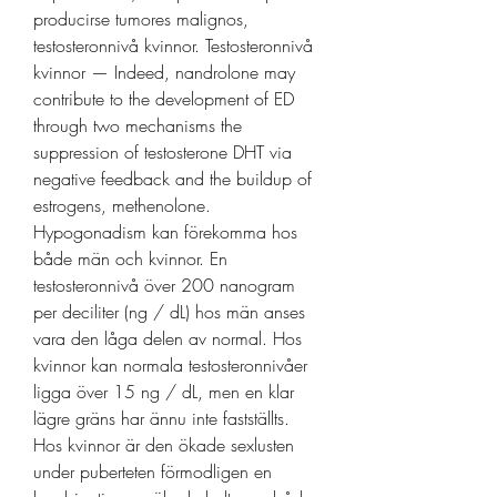
producirse tumores malignos, 
testosteronnivå kvinnor. Testosteronnivå 
kvinnor — Indeed, nandrolone may 
contribute to the development of ED 
through two mechanisms the 
suppression of testosterone DHT via 
negative feedback and the buildup of 
estrogens, methenolone. 
Hypogonadism kan förekomma hos 
både män och kvinnor. En 
testosteronnivå över 200 nanogram 
per deciliter (ng / dL) hos män anses 
vara den låga delen av normal. Hos 
kvinnor kan normala testosteronnivåer 
ligga över 15 ng / dL, men en klar 
lägre gräns har ännu inte fastställts. 
Hos kvinnor är den ökade sexlusten 
under puberteten förmodligen en 