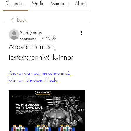
Discussion
Media
Members
About
Back
Anonymous
September 17, 2023
Anavar utan pct, 
testosteronnivå kvinnor
Anavar utan pct, testosteronnivå 
kvinnor - Steroider till salu