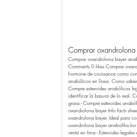
Comprar oxandrolona b
Comprar oxandrolona bayer anabo
Comments 0 likes Comprar oxandro
hormone de croissance como compr
anabólicos en línea. Como saber 
Compre esteroides anabólicos leg
identificar la basura de lo real.
grasa - Compre esteroides anabó
oxandrolona bayer Info facts sheet
oxandrolona bayer. Ideal para co
oxandrolona bayer anabolika kur a
venta en lima - Esteroides legale