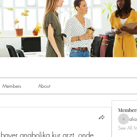
Members
About
Member
ali
aliabens
See All 
ayer anabolika kur arzt, onde 