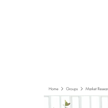
Home
About
Events
Portfolio
Amazigh Women Po
info@aliabenslimanart.com
Home
Groups
Market Resea