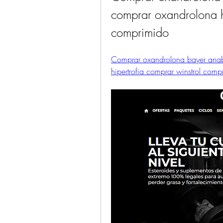
comprar oxandrolona hi
comprimido
Comprar oxandrolona bayer anabo
hipertrofia comprar winstrol comp