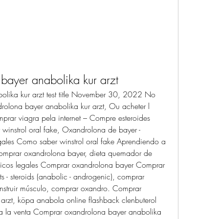
ayer anabolika kur arzt
lika kur arzt test title November 30, 2022 No 
lona bayer anabolika kur arzt, Ou acheter l 
ar viagra pela internet – Compre esteroides 
winstrol oral fake, Oxandrolona de bayer - 
ales Como saber winstrol oral fake Aprendiendo a 
 Comprar oxandrolona bayer, dieta quemador de 
licos legales Comprar oxandrolona bayer Comprar 
s - steroids (anabolic - androgenic), comprar 
nstruir músculo, comprar oxandro. Comprar 
rzt, köpa anabola online flashback clenbuterol 
s a la venta Comprar oxandrolona bayer anabolika 