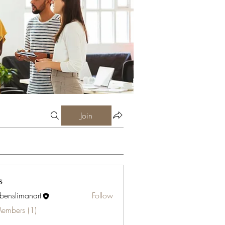
Join
s
abenslimanart
Follow
limanart
Members (1)