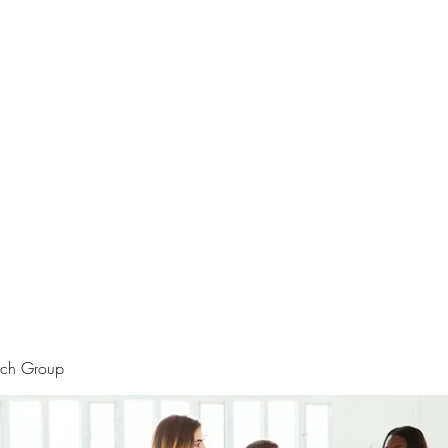
rtraits
Feedbacks
Boutique
ALIA BENSLIMAN ART
rch Group