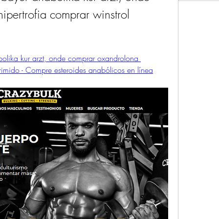
pertrofia comprar winstrol 
lika kur arzt, onde comprar oxandrolona 
rimido - Compre esteroides anabólicos en línea