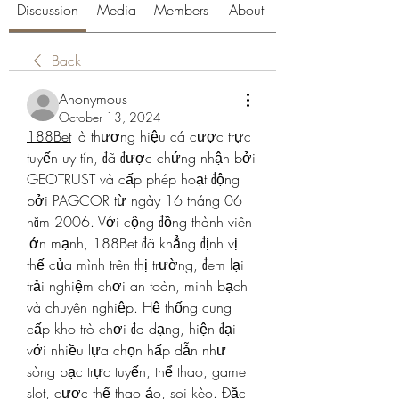
Discussion
Media
Members
About
Back
Anonymous
October 13, 2024
188Bet
 là thương hiệu cá cược trực 
tuyến uy tín, đã được chứng nhận bởi 
GEOTRUST và cấp phép hoạt động 
bởi PAGCOR từ ngày 16 tháng 06 
năm 2006. Với cộng đồng thành viên 
lớn mạnh, 188Bet đã khẳng định vị 
thế của mình trên thị trường, đem lại 
trải nghiệm chơi an toàn, minh bạch 
và chuyên nghiệp. Hệ thống cung 
cấp kho trò chơi đa dạng, hiện đại 
với nhiều lựa chọn hấp dẫn như 
sòng bạc trực tuyến, thể thao, game 
slot, cược thể thao ảo, soi kèo. Đặc 