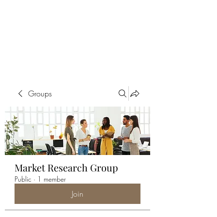
ALIA BENSLIMAN
ART
Groups
Market Research Group
Public
·
1 member
Join