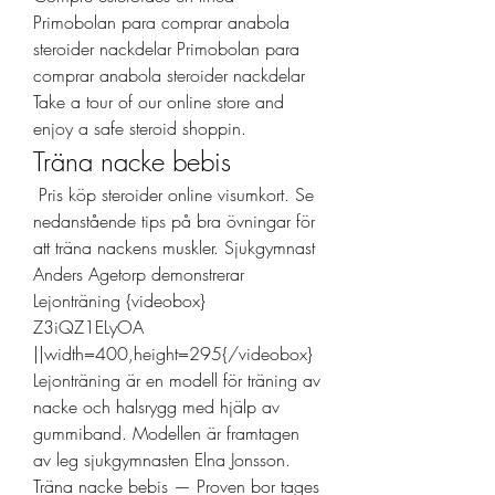
Primobolan para comprar anabola 
steroider nackdelar Primobolan para 
comprar anabola steroider nackdelar 
Take a tour of our online store and 
enjoy a safe steroid shoppin. 
Träna nacke bebis
 Pris köp steroider online visumkort. Se 
nedanstående tips på bra övningar för 
att träna nackens muskler. Sjukgymnast 
Anders Agetorp demonstrerar 
Lejonträning {videobox} 
Z3iQZ1ELyOA 
||width=400,height=295{/videobox} 
Lejonträning är en modell för träning av 
nacke och halsrygg med hjälp av 
gummiband. Modellen är framtagen 
av leg sjukgymnasten Elna Jonsson. 
Träna nacke bebis — Proven bor tages 