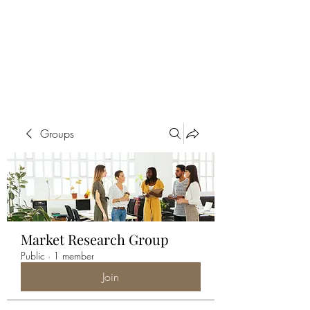
ALIA BENSLIMAN
ART
Groups
Market Research Group
Public
·
1 member
Join