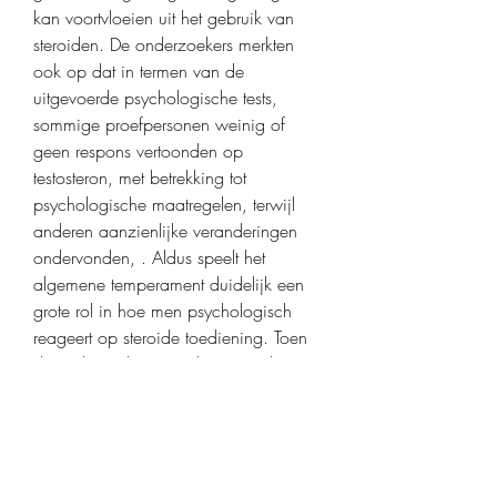
kan voortvloeien uit het gebruik van 
steroiden. De onderzoekers merkten 
ook op dat in termen van de 
uitgevoerde psychologische tests, 
sommige proefpersonen weinig of 
geen respons vertoonden op 
testosteron, met betrekking tot 
psychologische maatregelen, terwijl 
anderen aanzienlijke veranderingen 
ondervonden, . Aldus speelt het 
algemene temperament duidelijk een 
grote rol in hoe men psychologisch 
reageert op steroide toediening. Toen 
dit onderzoek met anderen werd 
vergeleken, werden vergelijkbare 
resultaten gevonden.
Anabola nackdelar, beställ  steroider 