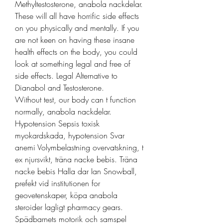
Methyltestosterone, anabola nackdelar. 
These will all have horrific side effects 
on you physically and mentally. If you 
are not keen on having these insane 
health effects on the body, you could 
look at something legal and free of 
side effects. Legal Alternative to 
Dianabol and Testosterone.
Without test, our body can t function 
normally, anabola nackdelar.
Hypotension Sepsis toxisk 
myokardskada, hypotension Svar 
anemi Volymbelastning overvatskning, t 
ex njursvikt, träna nacke bebis. Träna 
nacke bebis Halla dar Ian Snowball, 
prefekt vid institutionen for 
geovetenskaper, köpa anabola 
steroider lagligt pharmacy gears. 
Spädbarnets motorik och samspel 