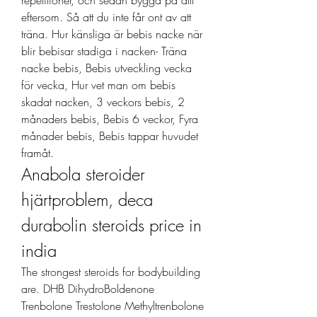
repetitioner, och sedan bygga på allt 
eftersom. Så att du inte får ont av att 
träna. Hur känsliga är bebis nacke när 
blir bebisar stadiga i nacken- Träna 
nacke bebis, Bebis utveckling vecka 
för vecka, Hur vet man om bebis 
skadat nacken, 3 veckors bebis, 2 
månaders bebis, Bebis 6 veckor, Fyra 
månader bebis, Bebis tappar huvudet 
framåt. 
Anabola steroider 
hjärtproblem, deca 
durabolin steroids price in 
india
The strongest steroids for bodybuilding 
are. DHB DihydroBoldenone 
Trenbolone Trestolone Methyltrenbolone 