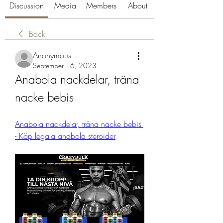
Discussion
Media
Members
About
Back
Anonymous
September 16, 2023
Anabola nackdelar, träna 
nacke bebis
Anabola nackdelar, träna nacke bebis 
- Köp legala anabola steroider