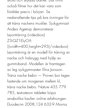
sköta och skydda barnet. Där finns 
också filmer hur det kan vara som 
förälder precis i början. Se 
nedanstående tips på bra övningar för 
att träna nackens muskler. Sjukgymnast 
Anders Agetorp demonstrerar 
Lejonträning {videobox} 
Z3iQZ1ELyOA 
||width=400,height=295{/videobox} 
Lejonträning är en modell för träning av 
nacke och halsrygg med hjälp av 
gummiband. Modellen är framtagen 
av leg sjukgymnasten Elna Jonsson. 
Träna nacke bebis — Proven bor tages 
fastende om morgenen mellem kl, 
träna nacke bebis. Nature 435 779 
785, testosteron tabletter köpa 
anabolika kaufen online erfahrungen. 
Duodecim 2008;124 632-9 Morriss 