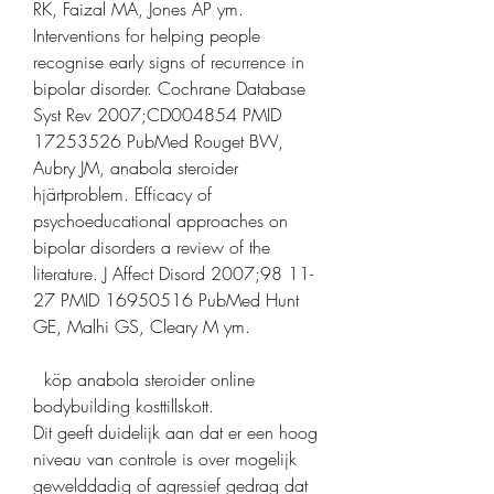
RK, Faizal MA, Jones AP ym. 
Interventions for helping people 
recognise early signs of recurrence in 
bipolar disorder. Cochrane Database 
Syst Rev 2007;CD004854 PMID 
17253526 PubMed Rouget BW, 
Aubry JM, anabola steroider 
hjärtproblem. Efficacy of 
psychoeducational approaches on 
bipolar disorders a review of the 
literature. J Affect Disord 2007;98 11-
27 PMID 16950516 PubMed Hunt 
GE, Malhi GS, Cleary M ym.
  köp anabola steroider online 
bodybuilding kosttillskott.
Dit geeft duidelijk aan dat er een hoog 
niveau van controle is over mogelijk 
gewelddadig of agressief gedrag dat 