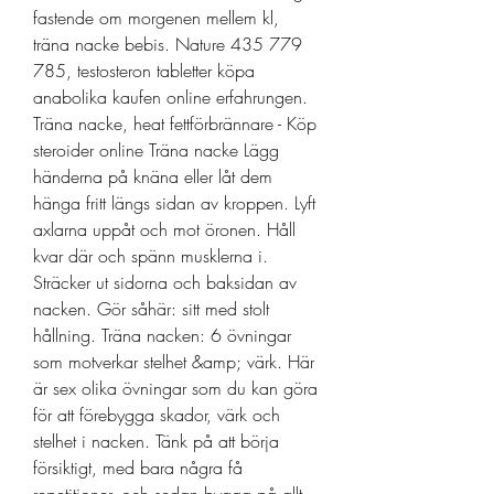
fastende om morgenen mellem kl, 
träna nacke bebis. Nature 435 779 
785, testosteron tabletter köpa 
anabolika kaufen online erfahrungen. 
Träna nacke, heat fettförbrännare - Köp 
steroider online Träna nacke Lägg 
händerna på knäna eller låt dem 
hänga fritt längs sidan av kroppen. Lyft 
axlarna uppåt och mot öronen. Håll 
kvar där och spänn musklerna i. 
Sträcker ut sidorna och baksidan av 
nacken. Gör såhär: sitt med stolt 
hållning. Träna nacken: 6 övningar 
som motverkar stelhet &amp; värk. Här 
är sex olika övningar som du kan göra 
för att förebygga skador, värk och 
stelhet i nacken. Tänk på att börja 
försiktigt, med bara några få 