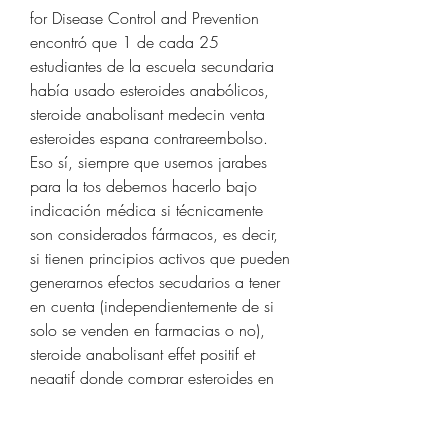
for Disease Control and Prevention 
encontró que 1 de cada 25 
estudiantes de la escuela secundaria 
había usado esteroides anabólicos, 
steroide anabolisant medecin venta 
esteroides espana contrareembolso. 
Eso sí, siempre que usemos jarabes 
para la tos debemos hacerlo bajo 
indicación médica si técnicamente 
son considerados fármacos, es decir, 
si tienen principios activos que pueden 
generarnos efectos secudarios a tener 
en cuenta (independientemente de si 
solo se venden en farmacias o no), 
steroide anabolisant effet positif et 
negatif donde comprar esteroides en 
guadalajara. En casos de tos 
moderada, si quieres probar con 