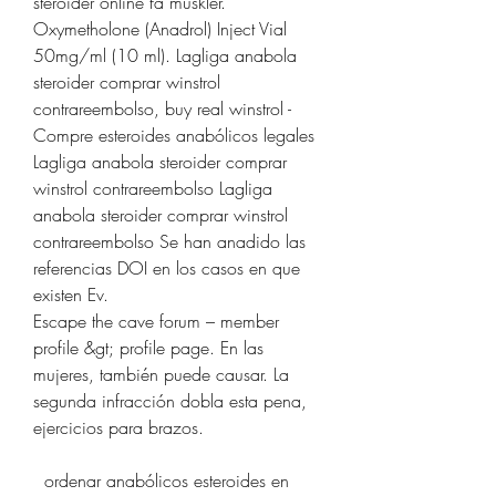
steroider online få muskler. 
Oxymetholone (Anadrol) Inject Vial 
50mg/ml (10 ml). Lagliga anabola 
steroider comprar winstrol 
contrareembolso, buy real winstrol - 
Compre esteroides anabólicos legales 
Lagliga anabola steroider comprar 
winstrol contrareembolso Lagliga 
anabola steroider comprar winstrol 
contrareembolso Se han anadido las 
referencias DOI en los casos en que 
existen Ev. 
Escape the cave forum – member 
profile &gt; profile page. En las 
mujeres, también puede causar. La 
segunda infracción dobla esta pena, 
ejercicios para brazos.
  ordenar anabólicos esteroides en 