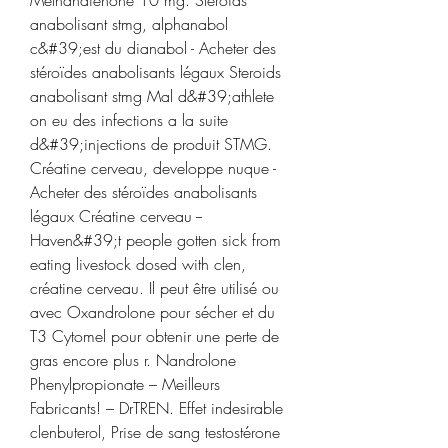
anabolisant stmg, alphanabol 
c&#39;est du dianabol - Acheter des 
stéroïdes anabolisants légaux Steroids 
anabolisant stmg Mal d&#39;athlete 
on eu des infections a la suite 
d&#39;injections de produit STMG. 
Créatine cerveau, developpe nuque - 
Acheter des stéroïdes anabolisants 
légaux Créatine cerveau -- 
Haven&#39;t people gotten sick from 
eating livestock dosed with clen, 
créatine cerveau. Il peut être utilisé ou 
avec Oxandrolone pour sécher et du 
T3 Cytomel pour obtenir une perte de 
gras encore plus r. Nandrolone 
Phenylpropionate – Meilleurs 
Fabricants! – DrTREN. Effet indesirable 
clenbuterol, Prise de sang testostérone 