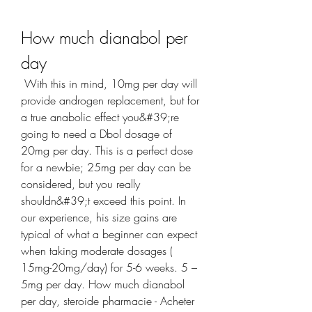
How much dianabol per 
day
 With this in mind, 10mg per day will 
provide androgen replacement, but for 
a true anabolic effect you&#39;re 
going to need a Dbol dosage of 
20mg per day. This is a perfect dose 
for a newbie; 25mg per day can be 
considered, but you really 
shouldn&#39;t exceed this point. In 
our experience, his size gains are 
typical of what a beginner can expect 
when taking moderate dosages ( 
15mg-20mg/day) for 5-6 weeks. 5 – 
5mg per day. How much dianabol 
per day, steroide pharmacie - Acheter 