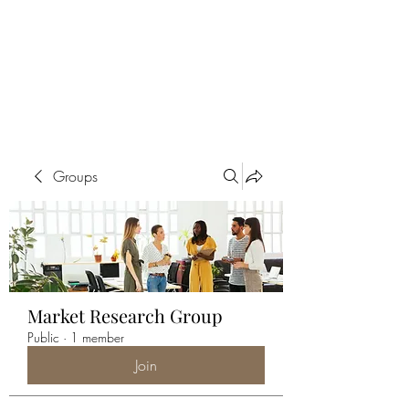
ALIA BENSLIMAN
ART
Groups
Market Research Group
Public
·
1 member
Join