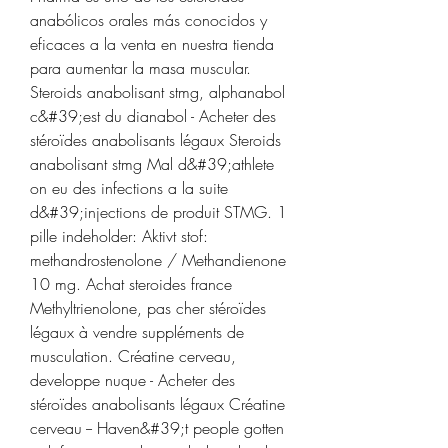
anabólicos orales más conocidos y 
eficaces a la venta en nuestra tienda 
para aumentar la masa muscular. 
Steroids anabolisant stmg, alphanabol 
c&#39;est du dianabol - Acheter des 
stéroïdes anabolisants légaux Steroids 
anabolisant stmg Mal d&#39;athlete 
on eu des infections a la suite 
d&#39;injections de produit STMG. 1 
pille indeholder: Aktivt stof: 
methandrostenolone / Methandienone 
10 mg. Achat steroides france 
Methyltrienolone, pas cher stéroïdes 
légaux à vendre suppléments de 
musculation. Créatine cerveau, 
developpe nuque - Acheter des 
stéroïdes anabolisants légaux Créatine 
cerveau -- Haven&#39;t people gotten 