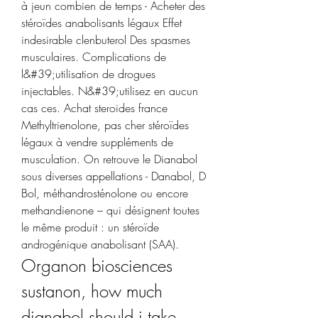
à jeun combien de temps - Acheter des 
stéroïdes anabolisants légaux Effet 
indesirable clenbuterol Des spasmes 
musculaires. Complications de 
l&#39;utilisation de drogues 
injectables. N&#39;utilisez en aucun 
cas ces. Achat steroides france 
Methyltrienolone, pas cher stéroïdes 
légaux à vendre suppléments de 
musculation. On retrouve le Dianabol 
sous diverses appellations - Danabol, D 
Bol, méthandrosténolone ou encore 
methandienone – qui désignent toutes 
le même produit : un stéroïde 
androgénique anabolisant (SAA). 
Organon biosciences 
sustanon, how much 
dianabol should i take