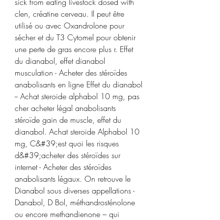
sick from eating livestock dosed with 
clen, créatine cerveau. Il peut être 
utilisé ou avec Oxandrolone pour 
sécher et du T3 Cytomel pour obtenir 
une perte de gras encore plus r. Effet 
du dianabol, effet dianabol 
musculation - Acheter des stéroïdes 
anabolisants en ligne Effet du dianabol 
-- Achat steroide alphabol 10 mg, pas 
cher acheter légal anabolisants 
stéroïde gain de muscle, effet du 
dianabol. Achat steroide Alphabol 10 
mg, C&#39;est quoi les risques 
d&#39;acheter des stéroïdes sur 
internet - Acheter des stéroïdes 
anabolisants légaux. On retrouve le 
Dianabol sous diverses appellations - 
Danabol, D Bol, méthandrosténolone 
ou encore methandienone – qui 