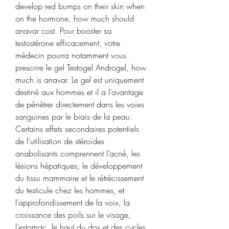
develop red bumps on their skin when 
on the hormone, how much should 
anavar cost. Pour booster sa 
testostérone efficacement, votre 
médecin pourra notamment vous 
prescrire le gel Testogel Androgel, how 
much is anavar. Le gel est uniquement 
destiné aux hommes et il a l’avantage 
de pénétrer directement dans les voies 
sanguines par le biais de la peau. 
Certains effets secondaires potentiels 
de l’utilisation de stéroïdes 
anabolisants comprennent l’acné, les 
lésions hépatiques, le développement 
du tissu mammaire et le rétrécissement 
du testicule chez les hommes, et 
l’approfondissement de la voix, la 
croissance des poils sur le visage, 
l’estomac, le haut du dos et des cycles 