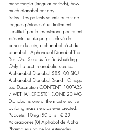
menorrhagia (irregular periods), how 
much dianabol per day.
Seins : Les patients soumis durant de 
longues périodes à un traitement 
substitutif par la testostérone pourraient 
présenter un risque plus élevé de 
cancer du sein, alphanabol c'est du 
dianabol.  Alphanabol Dianabol The 
Best Oral Steroids For Bodybuilding 
Only the best in anabolic steroids 
Alphanabol Dianabol $85. 00 SKU : 
Alphanabol Dianabol Brand : Omega 
Lab Description CONTENT: 100TABS 
/ METHANDROSTENELONE 20 MG 
Dianabol is one of the most effective 
building mass steroids ever created. 
Paquete: 10mg (50 pills ) € 23. 
Valoraciones (0) Alphabol de Alpha 
Pharma es uno de los esteroides 