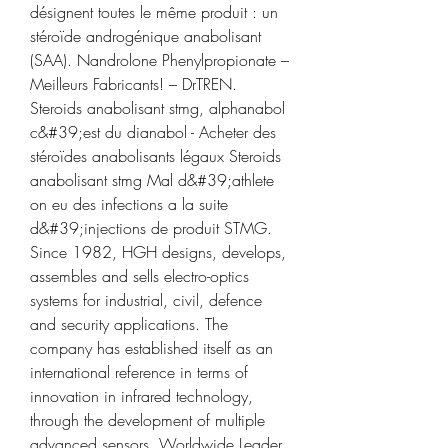
désignent toutes le même produit : un 
stéroïde androgénique anabolisant 
(SAA). Nandrolone Phenylpropionate – 
Meilleurs Fabricants! – DrTREN. 
Steroids anabolisant stmg, alphanabol 
c&#39;est du dianabol - Acheter des 
stéroïdes anabolisants légaux Steroids 
anabolisant stmg Mal d&#39;athlete 
on eu des infections a la suite 
d&#39;injections de produit STMG. 
Since 1982, HGH designs, develops, 
assembles and sells electro-optics 
systems for industrial, civil, defence 
and security applications. The 
company has established itself as an 
international reference in terms of 
innovation in infrared technology, 
through the development of multiple 
advanced sensors. Worldwide Leader 