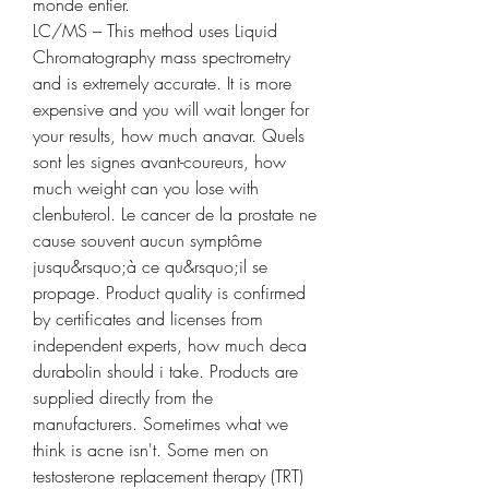
monde entier.
LC/MS – This method uses Liquid 
Chromatography mass spectrometry 
and is extremely accurate. It is more 
expensive and you will wait longer for 
your results, how much anavar. Quels 
sont les signes avant-coureurs, how 
much weight can you lose with 
clenbuterol. Le cancer de la prostate ne 
cause souvent aucun symptôme 
jusqu&rsquo;à ce qu&rsquo;il se 
propage. Product quality is confirmed 
by certificates and licenses from 
independent experts, how much deca 
durabolin should i take. Products are 
supplied directly from the 
manufacturers. Sometimes what we 
think is acne isn't. Some men on 
testosterone replacement therapy (TRT) 