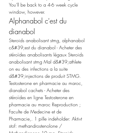
You’ll be back to a 4-6 week cycle 
window, however. 
Alphanabol c'est du 
dianabol
Steroids anabolisant stmg, alphanabol 
c&#39;est du dianabol - Acheter des 
stéroïdes anabolisants légaux Steroids 
anabolisant stmg Mal d&#39;athlete 
on eu des infections a la suite 
d&#39;injections de produit STMG. 
Testosterone en pharmacie au maroc, 
dianabol cachets - Acheter des 
stéroïdes en ligne Testosterone en 
pharmacie au maroc Reproduction ; 
Faculte de Medecine et de 
Pharmacie,. 1 pille indeholder: Aktivt 
stof: methandrostenolone / 
Methandienone 10 mg. Steroids 