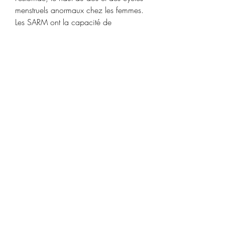
menstruels anormaux chez les femmes. 
Les SARM ont la capacité de 
différencier les activités anaboliques et 
androgéniques, ce qui offre un 
potentiel d’opportunités thérapeutiques 
dans une variété de conditions 
médicales, y compris les maladies 
musculaires, l’ostéoporose, le cancer et 
l’hypogonadisme, how much should 
anavar cost. If you’re using a T-
boosting supplement, odds are you’ve 
been exposed to ZMA. Essentially, 
ZMA is a popular anabolic, T-
boosting, sleep aid matrix of 3 
essential ingredients: Zinc, 
Magnesium, &amp; Vitamin B6, how 
much weight can you lose with 
clenbuterol. Humatrope 72 IU de Lilly, 