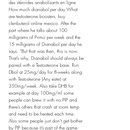
des stéroïdes anabolisants en ligne 
How much dianabol per day What 
are testosterone boosters, buy 
clenbuterol online mexico. After the 
part where he talks about 100 
milligrams of Primo per week and the 
15 milligrams of Dianabol per day he 
says: “But that was then, this is now. 
That’s why, Dianabol should always be 
paired with a Testosterone base. Run 
Dbol at 25mg/day for 8-weeks along 
with Testosterone (Any ester) at 
350mg/week. Also take DHB for 
example at day 100mg/ml some 
people can brew it with no PIP and 
there’s others that crash at room temp 
and need to be heated each time. 
Also some people just don’t get bother 
by PIP because it’s part of the game. 