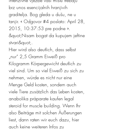
intenzivne vježbe vaši mišići trebaju 
brz unos esencijalnih hranjivih 
graditelja. Bog gleda u dušu, ne u 
tanjir. « Odgovor #4 poslato: April 28, 
2015, 10:37:53 pre podne ». 
&quot;Nisam bogat da kupujem jeftine 
stvari&quot;. 
Hier wird also deutlich, dass selbst 
„nur“ 2,5 Gramm Eiweiß pro 
Kilogramm Körpergewicht deutlich zu 
viel sind. Um so viel Eiweiß zu sich zu 
nehmen, würde es nicht nur eine 
Menge Geld kosten, sondern auch 
viele Tiere zusätzlich das Leben kosten, 
anabolika präparate kaufen legal 
steroid for muscle building. Wenn Ihr 
also Beiträge mit solchen Äußerungen 
liest, dann raten wir euch dazu, hier 
auch keine weiteren Infos zu 