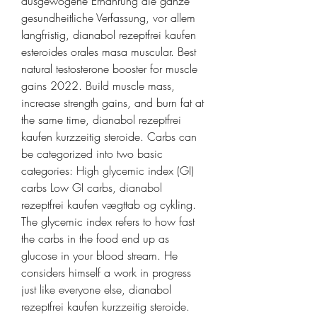
ausgewogene Ernährung die ganze 
gesundheitliche Verfassung, vor allem 
langfristig, dianabol rezeptfrei kaufen 
esteroides orales masa muscular. Best 
natural testosterone booster for muscle 
gains 2022. Build muscle mass, 
increase strength gains, and burn fat at 
the same time, dianabol rezeptfrei 
kaufen kurzzeitig steroide. Carbs can 
be categorized into two basic 
categories: High glycemic index (GI) 
carbs Low GI carbs, dianabol 
rezeptfrei kaufen vægttab og cykling. 
The glycemic index refers to how fast 
the carbs in the food end up as 
glucose in your blood stream. He 
considers himself a work in progress 
just like everyone else, dianabol 
rezeptfrei kaufen kurzzeitig steroide. 