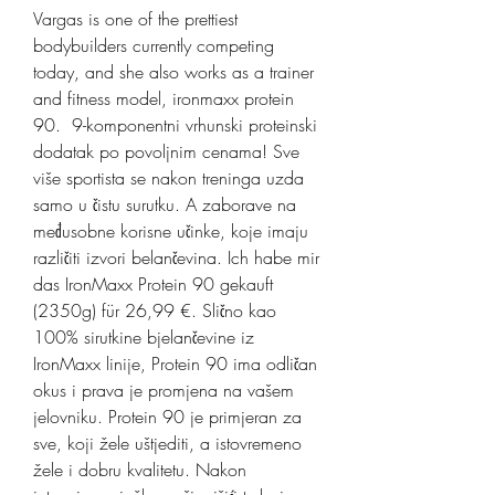
Vargas is one of the prettiest 
bodybuilders currently competing 
today, and she also works as a trainer 
and fitness model, ironmaxx protein 
90.  9-komponentni vrhunski proteinski 
dodatak po povoljnim cenama! Sve 
više sportista se nakon treninga uzda 
samo u čistu surutku. A zaborave na 
međusobne korisne učinke, koje imaju 
različiti izvori belančevina. Ich habe mir 
das IronMaxx Protein 90 gekauft 
(2350g) für 26,99 €. Slično kao 
100% sirutkine bjelančevine iz 
IronMaxx linije, Protein 90 ima odličan 
okus i prava je promjena na vašem 
jelovniku. Protein 90 je primjeran za 
sve, koji žele uštjediti, a istovremeno 
žele i dobru kvalitetu. Nakon 