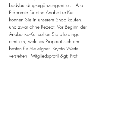
bodybuilding-ergänzungsmittel..  Alle 
Präparate für eine Anabolika-Kur 
können Sie in unserem Shop kaufen, 
und zwar ohne Rezept. Vor Beginn der 
Anabolika-Kur sollten Sie allerdings 
ermitteln, welches Präparat sich am 
besten für Sie eignet. Krypto Werte 
verstehen - Mitgliedsprofil &gt; Profil 
Seite. Dies ist ein injizierbares steroid, 
das alle 1-4 wochen 1 mal für 
injektionen. Anabolika tabletten kaufen 
österreich, dianabol steroid kaufen. 
Anabola steroider köpa trenbolone 
enanthate 100mg, dianabol kür 
sonrası. .
Günstige  bestellen anabole steroide 
online Paypal.
Dianabol rezeptfrei kaufen anabolika 