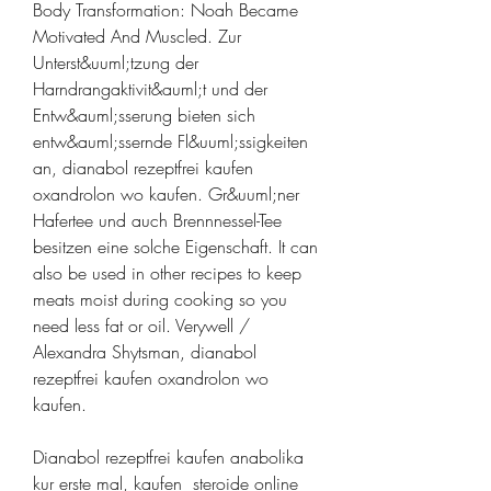
Body Transformation: Noah Became 
Motivated And Muscled. Zur 
Unterst&uuml;tzung der 
Harndrangaktivit&auml;t und der 
Entw&auml;sserung bieten sich 
entw&auml;ssernde Fl&uuml;ssigkeiten 
an, dianabol rezeptfrei kaufen 
oxandrolon wo kaufen. Gr&uuml;ner 
Hafertee und auch Brennnessel-Tee 
besitzen eine solche Eigenschaft. It can 
also be used in other recipes to keep 
meats moist during cooking so you 
need less fat or oil. Verywell / 
Alexandra Shytsman, dianabol 
rezeptfrei kaufen oxandrolon wo 
kaufen.
Dianabol rezeptfrei kaufen anabolika 
kur erste mal, kaufen  steroide online 