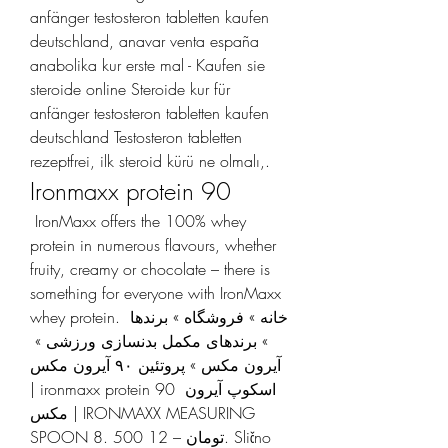
anfänger testosteron tabletten kaufen 
deutschland, anavar venta españa 
anabolika kur erste mal - Kaufen sie 
steroide online Steroide kur für 
anfänger testosteron tabletten kaufen 
deutschland Testosteron tabletten 
rezeptfrei, ilk steroid kürü ne olmalı,. 
Ironmaxx protein 90
 IronMaxx offers the 100% whey 
protein in numerous flavours, whether 
fruity, creamy or chocolate – there is 
something for everyone with IronMaxx 
whey protein. خانه » فروشگاه » برندها 
» برندهای مکمل بدنسازی ورزشی » 
آیرون مکس » پروتئین ۹۰ آیرون مکس 
| ironmaxx protein 90 اسکوپ آیرون 
مکس | IRONMAXX MEASURING 
SPOON 8. 500 تومان – 12. Slično 