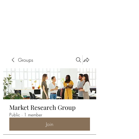
ALIA BENSLIMAN
ART
Groups
Market Research Group
Public
·
1 member
Join