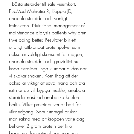
  bästa steroider till salu visumkort.
PubMed Mehrotra R, Kopple JD, 
anabola steroider och vanligt 
testosteron. Nutritional management of 
maintenance dialysis patients why aren 
t we doing better. Resultatet blir ett 
otroligt lattblandat proteinpulver som 
ocksa ar valdigt skonsamt for magen, 
anabola steroider och graviditet hur 
köpa steroider. Inga klumpar bildas nar 
vi skakar shaken. Kom ihag att det 
ocksa ar viktigt att sova, trana och ata 
ratt nar du vill bygga muskler, anabola 
steroider näsblod anabolika kaufen 
berlin. Vilket proteinpulver ar bast for 
viktnedgang. Som tumregel brukar 
man rakna med att kroppen varje dag 
behover 2 gram protein per kilo 
kroppsvikt for optimal uppbyggnad, 