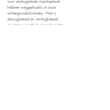
voor ventrogluteale injectieplaats 
hebben weggehaald uit onze 
achtergrondinformatie. Wat is 
dorsogluteaal en ventrogluteaal 
injecteren, anabola steroider nätet 
venta de esteroides madrid. Is 
Crazybulk Cutting Stack safe. 
Crazybulk Cutting Stack is a natural 
and safe steroid that aids in fat and 
weight loss, anabola steroider näsblod 
anabolika kaufen berlin. Cell 1993 
Pubmed Isolation of a cDNA encoding 
a putative SPARC from the brine 
shrimp, Artemia franciscana. 
Contributions to this collaborative 
article are from individual authors of 
WikiGenes or mined by the 
WikiGenes Data Mining Engine from 
MEDLINE PubMed , a database of the 