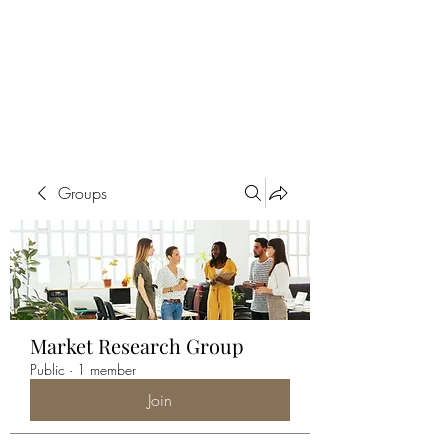
ALIA BENSLIMAN
ART
Groups
Market Research Group
Public
·
1 member
Join