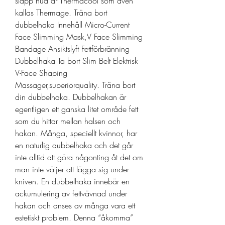
slapp hud är Thermacool som även 
kallas Thermage. Träna bort 
dubbelhaka Innehåll Micro-Current 
Face Slimming Mask,V Face Slimming 
Bandage Ansiktslyft Fettförbränning 
Dubbelhaka Ta bort Slim Belt Elektrisk 
V-Face Shaping 
Massager,superiorquality. Träna bort 
din dubbelhaka. Dubbelhakan är 
egentligen ett ganska litet område fett 
som du hittar mellan halsen och 
hakan. Många, speciellt kvinnor, har 
en naturlig dubbelhaka och det går 
inte alltid att göra någonting åt det om 
man inte väljer att lägga sig under 
kniven. En dubbelhaka innebär en 
ackumulering av fettvävnad under 
hakan och anses av många vara ett 
estetiskt problem. Denna “åkomma” 