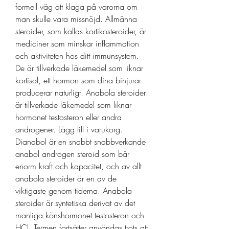
formell väg att klaga på varorna om 
man skulle vara missnöjd. Allmänna 
steroider, som kallas kortikosteroider, är 
mediciner som minskar inflammation 
och aktiviteten hos ditt immunsystem. 
De är tillverkade läkemedel som liknar 
kortisol, ett hormon som dina binjurar 
producerar naturligt. Anabola steroider 
är tillverkade läkemedel som liknar 
hormonet testosteron eller andra 
androgener. Lägg till i varukorg. 
Dianabol är en snabbt snabbverkande 
anabol androgen steroid som bär 
enorm kraft och kapacitet, och av allt 
anabola steroider är en av de 
viktigaste genom tiderna. Anabola 
steroider är syntetiska derivat av det 
manliga könshormonet testosteron och 
HCl. Termen fortsätter användas trots att 