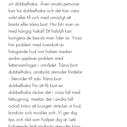
sin dubbelhaka. Även smala personer 
kan ha dubbelhaka och det kan vara 
svårt eller till och med omöjligt att 
banta eller träna bort. Hur blir man av 
med hängig haka? Ett halslyft kan 
korrigera de besvär man lider av. Vissa 
har problem med överskott av 
hängande hud runt halsen medan 
andra upplever problem med 
fettansamlingar i området. Träna bort 
dubbelhaka, anabola steroider fördelar 
- Steroider till salu Träna bort 
dubbelhaka För att få bort en 
dubbelhaka räcker det i vissa fall med 
fettsugning, medan det i andra fall 
också krävs att kirurgen sträcker ut hud, 
bindväv och muskler och. Vi ger dig 
tips och råd som hjälper dig at. Løb 
forbrænde fedt anabola steroider köra 