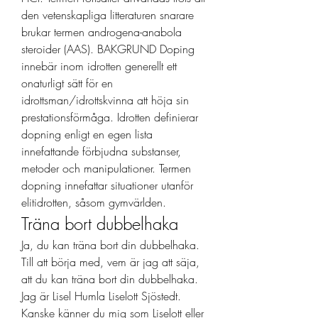
den vetenskapliga litteraturen snarare 
brukar termen androgena-anabola 
steroider (AAS). BAKGRUND Doping 
innebär inom idrotten generellt ett 
onaturligt sätt för en 
idrottsman/idrottskvinna att höja sin 
prestationsförmåga. Idrotten definierar 
dopning enligt en egen lista 
innefattande förbjudna substanser, 
metoder och manipulationer. Termen 
dopning innefattar situationer utanför 
elitidrotten, såsom gymvärlden. 
Träna bort dubbelhaka
Ja, du kan träna bort din dubbelhaka. 
Till att börja med, vem är jag att säja, 
att du kan träna bort din dubbelhaka. 
Jag är Lisel Humla Liselott Sjöstedt. 
Kanske känner du mig som Liselott eller 