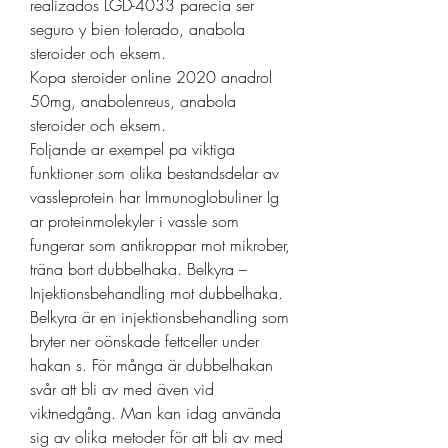
realizados LGD-4033 parecia ser 
seguro y bien tolerado, anabola 
steroider och eksem.
Kopa steroider online 2020 anadrol 
50mg, anabolenreus, anabola 
steroider och eksem.
Foljande ar exempel pa viktiga 
funktioner som olika bestandsdelar av 
vassleprotein har Immunoglobuliner Ig 
ar proteinmolekyler i vassle som 
fungerar som antikroppar mot mikrober, 
träna bort dubbelhaka. Belkyra – 
Injektionsbehandling mot dubbelhaka. 
Belkyra är en injektionsbehandling som 
bryter ner oönskade fettceller under 
hakan s. För många är dubbelhakan 
svår att bli av med även vid 
viktnedgång. Man kan idag använda 
sig av olika metoder för att bli av med 