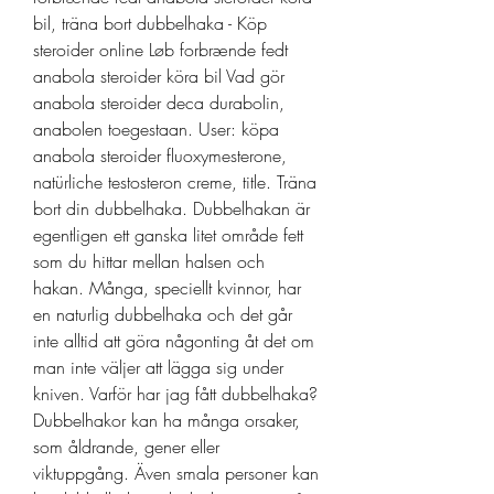
bil, träna bort dubbelhaka - Köp 
steroider online Løb forbrænde fedt 
anabola steroider köra bil Vad gör 
anabola steroider deca durabolin, 
anabolen toegestaan. User: köpa 
anabola steroider fluoxymesterone, 
natürliche testosteron creme, title. Träna 
bort din dubbelhaka. Dubbelhakan är 
egentligen ett ganska litet område fett 
som du hittar mellan halsen och 
hakan. Många, speciellt kvinnor, har 
en naturlig dubbelhaka och det går 
inte alltid att göra någonting åt det om 
man inte väljer att lägga sig under 
kniven. Varför har jag fått dubbelhaka? 
Dubbelhakor kan ha många orsaker, 
som åldrande, gener eller 
viktuppgång. Även smala personer kan 