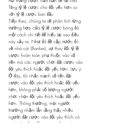
hội thắng cược của bạn sẽ rất cao.
Tăng tỷ lệ cược cho đội yếu hơn so 
với tỷ lệ cược ban đầu
Tiếp theo, chúng ta sẽ phân tích từng 
trường hợp của tỷ lệ cược bóng đá 
một cách chi tiết để hiểu tại sao điều 
này xảy ra. Như đã đề cập trước đó 
về nhà cái (Banker), sự thay đổi tỷ lệ 
cược hoàn toàn phụ thuộc vào số 
tiền mà các người chơi đặt cược vào 
đội yêu thích hoặc đội yếu hơn. Lưu ý: 
Ở đây, tôi nhấn mạnh số tiền đặt 
cược vào đội yêu thích hoặc đội yếu 
hơn, không phải số lượng người 
chơi chọn đội yêu thích hoặc đội yếu 
hơn. Thông thường, mọi người 
thường nhầm lẫn rằng thấy nhiều 
người đặt cược vào đội yêu thích có 
nghĩa là cộng đồng cược đang thiên 