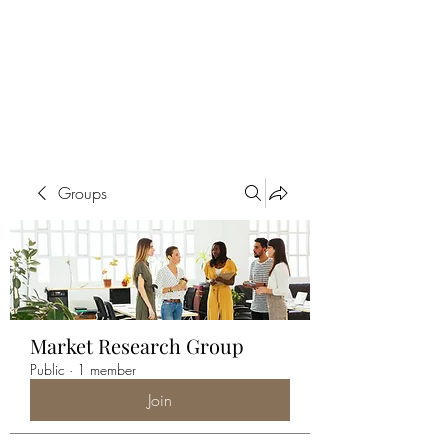
ALIA BENSLIMAN
ART
Groups
Market Research Group
Public
·
1 member
Join