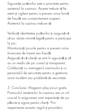
Siguranța jucătorilor este o prioritate pentru 
asistentul la cazinou. Acesta trebuie să fie 
atent și vigilent pentru a preveni orice formă 
de fraudă sau comportament suspect. 
Asistentul la cazinou trebuie să:
Verificați identitatea jucătorilor și asigurați-vă 
că au vârsta minimă legală pentru a participa 
la joc;
Monitorizați jocurile pentru a preveni orice 
încercare de trisare sau fraudă;
Asigurați-vă că clienții se simt în siguranță și că 
au un mediu de joc corect și transparent;
Colaborați cu managerul cazinoului și cu 
personalul de securitate pentru a gestiona 
orice incident sau problemă de securitate.
5. Concluzie. Magazin play jocuri gratis.
Protocolul asistentului la cazinou are un rol 
crucial în asigurarea unei experiențe de joc 
plăcute și sigure pentru clienți. Prin 
respectarea acestor reguli și proceduri, 