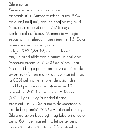
Bilete ro iasi.
Serviciile din autocar fac obiectul 
disponibilității. Autocare ieftine la iași 97% 
de clienți mulțumiți scaune spațioase și wi-fi 
în autocar rezervă acum și călătorește 
confortabil cu flixbus! Mammalia – (regia 
sebastian mihăilescu) – premieră – n 15. Sala 
mare de spectacole ,,radu 
beligan&#39;&#39; ateneul din iași. Un 
om, un bilet! nădejdea e numai la noi! doar 
împreună putem reuși. 000 de bilete lunar 
înseamnă buget pentru promovare. Bilete de 
avion frankfurt pe main - iași (cel mai ieftin de 
la €33) cel mai ieftin bilet de avion din 
frankfurt pe main catre iași este pe 12 
noiembrie 2023 si pretul este €33 eur 
($35). Tigru – (regia andrei tănase) – 
premieră – n 15. Sala mare de spectacole 
,,radu beligan&#39;&#39; ateneul din iași. 
Bilete de avion bucurești - iași (zboruri directe 
de la €61) cel mai ieftin bilet de avion din 
bucurești catre iași este pe 25 septembrie 