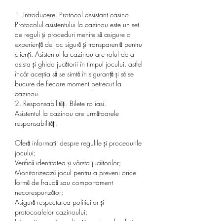
1. Introducere. Protocol assistant casino.
Protocolul asistentului la cazinou este un set 
de reguli și proceduri menite să asigure o 
experiență de joc sigură și transparentă pentru 
clienți. Asistentul la cazinou are rolul de a 
asista și ghida jucătorii în timpul jocului, astfel 
încât aceștia să se simtă în siguranță și să se 
bucure de fiecare moment petrecut la 
cazinou.
2. Responsabilități. Bilete ro iasi.
Asistentul la cazinou are următoarele 
responsabilități:
Oferă informații despre regulile și procedurile 
jocului;
Verifică identitatea și vârsta jucătorilor;
Monitorizează jocul pentru a preveni orice 
formă de fraudă sau comportament 
necorespunzător;
Asigură respectarea politicilor și 
protocoalelor cazinoului;