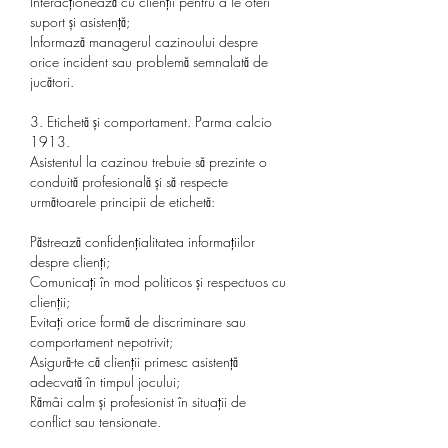
Interacționează cu clienții pentru a le oferi 
suport și asistență;
Informază managerul cazinoului despre 
orice incident sau problemă semnalată de 
jucători.
3. Etichetă și comportament. Parma calcio 
1913.
Asistentul la cazinou trebuie să prezinte o 
conduită profesională și să respecte 
următoarele principii de etichetă:
Păstrează confidențialitatea informațiilor 
despre clienți;
Comunicați în mod politicos și respectuos cu 
clienții;
Evitați orice formă de discriminare sau 
comportament nepotrivit;
Asigură-te că clienții primesc asistență 
adecvată în timpul jocului;
Rămâi calm și profesionist în situații de 
conflict sau tensionate.