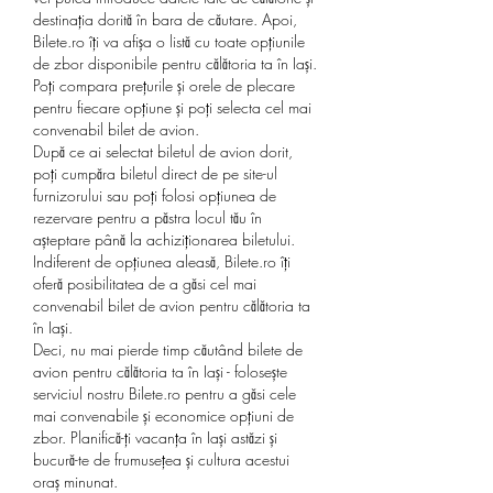
destinația dorită în bara de căutare. Apoi, 
Bilete.ro îți va afișa o listă cu toate opțiunile 
de zbor disponibile pentru călătoria ta în Iași. 
Poți compara prețurile și orele de plecare 
pentru fiecare opțiune și poți selecta cel mai 
convenabil bilet de avion.
După ce ai selectat biletul de avion dorit, 
poți cumpăra biletul direct de pe site-ul 
furnizorului sau poți folosi opțiunea de 
rezervare pentru a păstra locul tău în 
așteptare până la achiziționarea biletului. 
Indiferent de opțiunea aleasă, Bilete.ro îți 
oferă posibilitatea de a găsi cel mai 
convenabil bilet de avion pentru călătoria ta 
în Iași.
Deci, nu mai pierde timp căutând bilete de 
avion pentru călătoria ta în Iași - folosește 
serviciul nostru Bilete.ro pentru a găsi cele 
mai convenabile și economice opțiuni de 
zbor. Planifică-ți vacanța în Iași astăzi și 
bucură-te de frumusețea și cultura acestui 
oraș minunat.