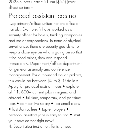
2023 si pretul este €61 eur ($65) (zbor 
direct cu tarom). 
Protocol assistant casino
 Department/office: united nations office at 
nairobi. Example: “i have worked as a 
security officer for hotels, trucking companies 
and major corporations. In terms of physical 
surveillance, there are security guards who 
keep a close eye on what’s going on so that 
if the need arises, they can respond 
immediately. Department/office: department 
for general assembly and conference 
management. For a thousand dollar jackpot, 
this would be between $5 to $10 dollars. 
Apply for protocol assistant jobs • explore 
all 11. 600+ current jobs in nigeria and 
abroad • full-time, temporary, and part-time 
jobs • competitive salary • job email alerts 
• fast &amp; free • top employers • 
protocol assistant jobs is easy to find • start 
your new career right now! 
4. Securitatea jucătorilor. Tenis turnee.