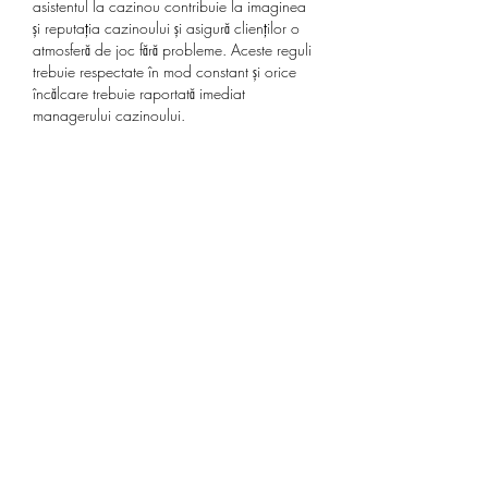
asistentul la cazinou contribuie la imaginea 
și reputația cazinoului și asigură clienților o 
atmosferă de joc fără probleme. Aceste reguli 
trebuie respectate în mod constant și orice 
încălcare trebuie raportată imediat 
managerului cazinoului.
FAQ.
Formare și instruire. Bilete ro iasi.
Obțineți cunoștințele și abilitățile necesare. 
Casino netbet de.
La cazinoul nostru, oferim o gamă largă de 
programe de formare și instruire pentru 
asistenții de cazino. Echipa noastră de 
experți vă va ghida pas cu pas în procesul 
de învățare, asigurându-vă că aveți 
cunoștințele și abilitățile necesare pentru a vă 
desfășura eficient activitatea.
Învață cele mai noi strategii și tehnici. Cas 
suceava.