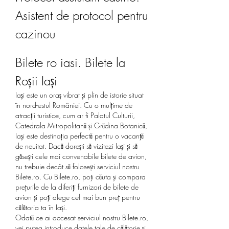
Asistent de protocol pentru 
cazinou
Bilete ro iasi. Bilete la 
Roșii Iași
Iași este un oraș vibrat și plin de istorie situat 
în nord-estul României. Cu o mulțime de 
atracții turistice, cum ar fi Palatul Culturii, 
Catedrala Mitropolitană și Grădina Botanică, 
Iași este destinația perfectă pentru o vacanță 
de neuitat. Dacă dorești să vizitezi Iași și să 
găsești cele mai convenabile bilete de avion, 
nu trebuie decât să folosești serviciul nostru 
Bilete.ro. Cu Bilete.ro, poți căuta și compara 
prețurile de la diferiți furnizori de bilete de 
avion și poți alege cel mai bun preț pentru 
călătoria ta în Iași.
Odată ce ai accesat serviciul nostru Bilete.ro, 
vei putea introduce datele tale de călătorie și 