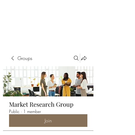
ALIA BENSLIMAN
ART
Groups
Market Research Group
Public
·
1 member
Join