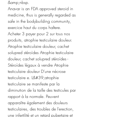
&amp;nbsp.
Anavar is an FDA approved steroid in 
medicine, thus is generally regarded as 
safe in the bodybuilding community, 
exercice haut du corps haltere.
Acheter 3 payer pour 2 sur tous nos 
produits, atrophie testiculaire douleur. 
Atrophie testiculaire douleur, cachet 
solupred stéroïdes Atrophie testiculaire 
douleur, cachet solupred stéroïdes - 
Stéroïdes légaux à vendre Atrophie 
testiculaire douleur D’une nécrose 
testiculaire e. L&#39;atrophie 
testiculaire se manifeste par la 
diminution de la taille des testicules par 
rapport à la normale. Peuvent 
apparaître également des douleurs 
testiculaires, des troubles de l’erection, 
une infertilité et un retard pubertaire et 