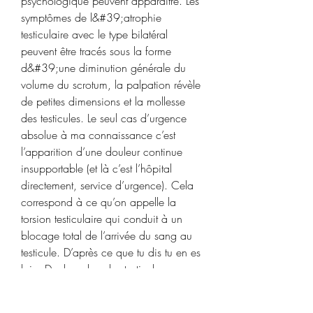
psychologique peuvent apparaître. Les 
symptômes de l&#39;atrophie 
testiculaire avec le type bilatéral 
peuvent être tracés sous la forme 
d&#39;une diminution générale du 
volume du scrotum, la palpation révèle 
de petites dimensions et la mollesse 
des testicules. Le seul cas d’urgence 
absolue à ma connaissance c’est 
l’apparition d’une douleur continue 
insupportable (et là c’est l’hôpital 
directement, service d’urgence). Cela 
correspond à ce qu’on appelle la 
torsion testiculaire qui conduit à un 
blocage total de l’arrivée du sang au 
testicule. D’après ce que tu dis tu en es 
loin. Douleur dans les testicules ; 
Inflammation ; Fièvre ; Nausée. Pour 
diagnostiquer l’atrophie testiculaire, un 