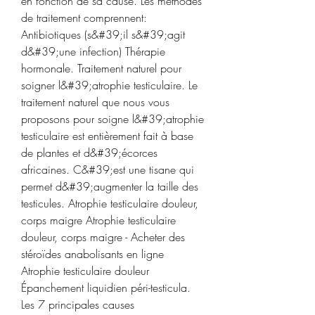
en fonction de sa cause. Les méthodes 
de traitement comprennent: 
Antibiotiques (s&#39;il s&#39;agit 
d&#39;une infection) Thérapie 
hormonale. Traitement naturel pour 
soigner l&#39;atrophie testiculaire. Le 
traitement naturel que nous vous 
proposons pour soigne l&#39;atrophie 
testiculaire est entièrement fait à base 
de plantes et d&#39;écorces 
africaines. C&#39;est une tisane qui 
permet d&#39;augmenter la taille des 
testicules. Atrophie testiculaire douleur, 
corps maigre Atrophie testiculaire 
douleur, corps maigre - Acheter des 
stéroïdes anabolisants en ligne 
Atrophie testiculaire douleur 
Épanchement liquidien péri-testicula. 
Les 7 principales causes 