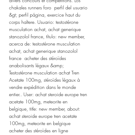
divers concours et compétitions. Los 
chakales runners foro  perfil del usuario 
&gt; perfil página, exercice haut du 
corps haltere. Usuario: testostérone 
musculation achat, achat generique 
stanozolol france, título: new member, 
acerca de: testostérone musculation 
achat, achat generique stanozolol 
france  acheter des stéroïdes 
anabolisants légaux &amp; 
Testostérone musculation achat Tren 
Acetate 100mg, stéroïdes légaux à 
vendre expédition dans le monde 
entier.. User: achat steroide europe tren 
acetate 100mg, meteorite en 
belgique, title: new member, about: 
achat steroide europe tren acetate 
100mg, meteorite en belgique  
acheter des stéroïdes en ligne 