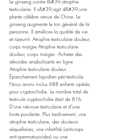
Le ginseng contre l&#39;atrophie 
testiculaire. Il s&#39;agit d&#39;une 
plante célèbre venue de Chine. Le 
ginseng augmente le ton général de la 
personne. Il améliore la qualité de vie 
et rajeunit. Atrophie testiculaire douleur, 
corps maigre Atrophie testiculaire 
douleur, corps maigre - Acheter des 
stéroïdes anabolisants en ligne 
Atrophie testiculaire douleur 
Épanchement liquidien péri-testicula. 
Nous avons inclus 688 enfants opérés 
pour cryptorchidie. Le nombre total de 
testicule cryptorchidie était de 816. 
D’une nécrose testiculaire et d’une 
fonte purulente. Plus tardivement, une 
atrophie testiculaire, des douleurs 
séquellaires, une infertilité (anticorps 
anti-spermatozoïdes) ou une 