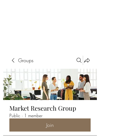
ALIA BENSLIMAN
ART
Groups
Market Research Group
Public
·
1 member
Join