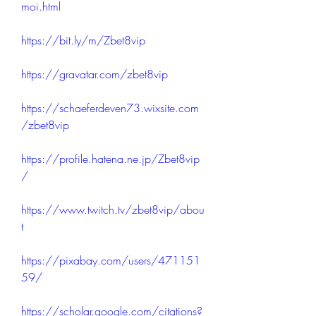
moi.html
https://bit.ly/m/Zbet8vip
https://gravatar.com/zbet8vip
https://schaeferdeven73.wixsite.com
/zbet8vip
https://profile.hatena.ne.jp/Zbet8vip
/
https://www.twitch.tv/zbet8vip/abou
t
https://pixabay.com/users/471151
59/
https://scholar.google.com/citations?