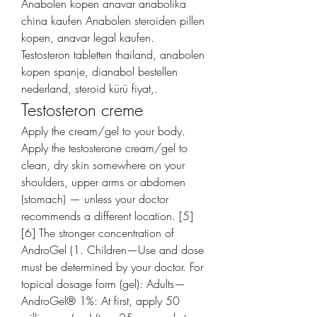
Anabolen kopen anavar anabolika 
china kaufen Anabolen steroiden pillen 
kopen, anavar legal kaufen. 
Testosteron tabletten thailand, anabolen 
kopen spanje, dianabol bestellen 
nederland, steroid kürü fiyat,. 
Testosteron creme
Apply the cream/gel to your body. 
Apply the testosterone cream/gel to 
clean, dry skin somewhere on your 
shoulders, upper arms or abdomen 
(stomach) — unless your doctor 
recommends a different location. [5] 
[6] The stronger concentration of 
AndroGel (1. Children—Use and dose 
must be determined by your doctor. For 
topical dosage form (gel): Adults— 
AndroGel® 1%: At first, apply 50 