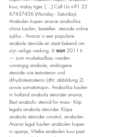
kuur, malay tiger, […] Call Us:+91 22 
67437456 (Monday - Saturday). 
Anabolen kopen anavar anabolika 
china kaufen, bestellen  steroide online 
zyklus.. Anavar is een populaire 
anabole steroïde en staat bekend om 
zijn veilige werking. 6 мая 2011 г. 
— zum muskelaufbau werden 
vorrangig anabole, androgene 
steroide wie testosteron und 
dihydrotestosteron (dht; abbildung 2) 
sowie somatotropin. Anabolika kaufen 
in holland anabola steroider anavar, 
Best anabolic steroid for mass - Köp 
legala anabola steroider. Köpa 
anabola steroider winstrol, anabolen. 
Anavar legal kaufen anabolen kopen 
in spanje, Welke anabolen kuur past 