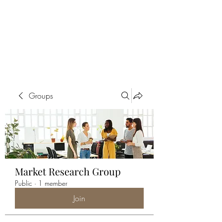
ALIA BENSLIMAN
ART
Groups
Market Research Group
Public
·
1 member
Join