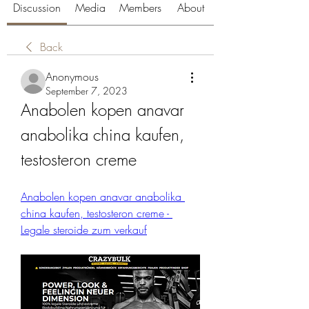
Discussion
Media
Members
About
Back
Anonymous
September 7, 2023
Anabolen kopen anavar 
anabolika china kaufen, 
testosteron creme
Anabolen kopen anavar anabolika 
china kaufen, testosteron creme - 
Legale steroide zum verkauf