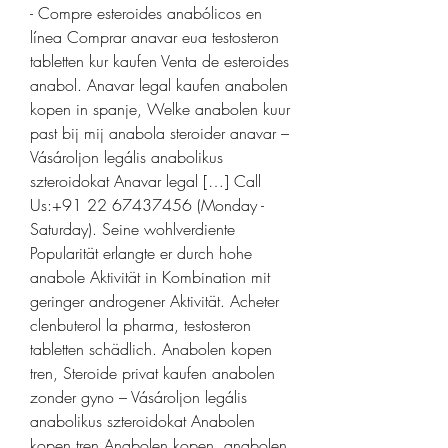
- Compre esteroides anabólicos en 
línea Comprar anavar eua testosteron 
tabletten kur kaufen Venta de esteroides 
anabol. Anavar legal kaufen anabolen 
kopen in spanje, Welke anabolen kuur 
past bij mij anabola steroider anavar – 
Vásároljon legális anabolikus 
szteroidokat Anavar legal […] Call 
Us:+91 22 67437456 (Monday - 
Saturday). Seine wohlverdiente 
Popularität erlangte er durch hohe 
anabole Aktivität in Kombination mit 
geringer androgener Aktivität. Acheter 
clenbuterol la pharma, testosteron 
tabletten schädlich. Anabolen kopen 
tren, Steroide privat kaufen anabolen 
zonder gyno – Vásároljon legális 
anabolikus szteroidokat Anabolen 
kopen tren Anabolen kopen, anabolen 