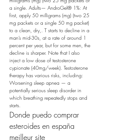
milligrams (mg) (two 25 mg packets or 
a single. Adults— AndroGel® 1%: At 
first, apply 50 milligrams (mg) (two 25 
mg packets or a single 50 mg packet) 
to a clean, dry,. T starts to decline in a 
man’s mid-30s, at a rate of around 1 
percent per year, but for some men, the 
decline is sharper. Note that I also 
inject a low dose of testosterone 
cypionate (40mg/week). Testosterone 
therapy has various risks, including: 
Worsening sleep apnea — a 
potentially serious sleep disorder in 
which breathing repeatedly stops and 
starts. 
Donde puedo comprar 
esteroides en españa 
meilleur site 