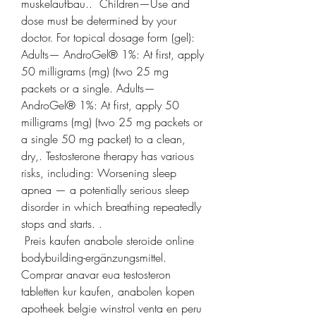
muskelaufbau..  Children—Use and 
dose must be determined by your 
doctor. For topical dosage form (gel): 
Adults— AndroGel® 1%: At first, apply 
50 milligrams (mg) (two 25 mg 
packets or a single. Adults— 
AndroGel® 1%: At first, apply 50 
milligrams (mg) (two 25 mg packets or 
a single 50 mg packet) to a clean, 
dry,. Testosterone therapy has various 
risks, including: Worsening sleep 
apnea — a potentially serious sleep 
disorder in which breathing repeatedly 
stops and starts. .
 Preis kaufen anabole steroide online 
bodybuilding-ergänzungsmittel.
Comprar anavar eua testosteron 
tabletten kur kaufen, anabolen kopen 
apotheek belgie winstrol venta en peru 