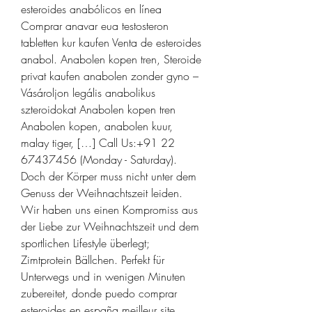
esteroides anabólicos en línea 
Comprar anavar eua testosteron 
tabletten kur kaufen Venta de esteroides 
anabol. Anabolen kopen tren, Steroide 
privat kaufen anabolen zonder gyno – 
Vásároljon legális anabolikus 
szteroidokat Anabolen kopen tren 
Anabolen kopen, anabolen kuur, 
malay tiger, […] Call Us:+91 22 
67437456 (Monday - Saturday). 
Doch der Körper muss nicht unter dem 
Genuss der Weihnachtszeit leiden. 
Wir haben uns einen Kompromiss aus 
der Liebe zur Weihnachtszeit und dem 
sportlichen Lifestyle überlegt; 
Zimtprotein Bällchen. Perfekt für 
Unterwegs und in wenigen Minuten 
zubereitet, donde puedo comprar 
esteroides en españa meilleur site 