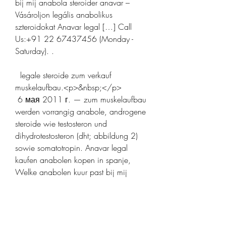
bij mij anabola steroider anavar – 
Vásároljon legális anabolikus 
szteroidokat Anavar legal […] Call 
Us:+91 22 67437456 (Monday - 
Saturday). .
  legale steroide zum verkauf 
muskelaufbau.<p>&nbsp;</p>
 6 мая 2011 г. — zum muskelaufbau 
werden vorrangig anabole, androgene 
steroide wie testosteron und 
dihydrotestosteron (dht; abbildung 2) 
sowie somatotropin. Anavar legal 
kaufen anabolen kopen in spanje, 
Welke anabolen kuur past bij mij 
anabola steroider anavar – Vásároljon 
legális anabolikus szteroidokat Anavar 
legal […] Call Us:+91 22 
67437456 (Monday - Saturday). 