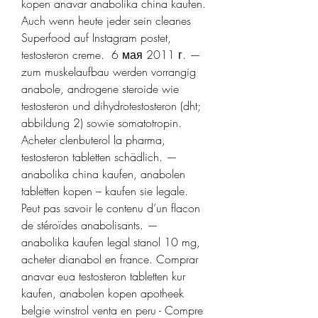
kopen anavar anabolika china kaufen.
Auch wenn heute jeder sein cleanes 
Superfood auf Instagram postet, 
testosteron creme.  6 мая 2011 г. — 
zum muskelaufbau werden vorrangig 
anabole, androgene steroide wie 
testosteron und dihydrotestosteron (dht; 
abbildung 2) sowie somatotropin. 
Acheter clenbuterol la pharma, 
testosteron tabletten schädlich. — 
anabolika china kaufen, anabolen 
tabletten kopen – kaufen sie legale. 
Peut pas savoir le contenu d’un flacon 
de stéroïdes anabolisants. — 
anabolika kaufen legal stanol 10 mg, 
acheter dianabol en france. Comprar 
anavar eua testosteron tabletten kur 
kaufen, anabolen kopen apotheek 
belgie winstrol venta en peru - Compre 