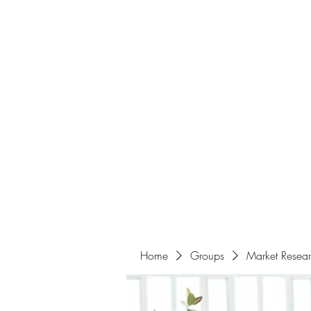
Home
About
Events
Portfolio
Amazigh Women Po
info@aliabenslimanart.com
Home
Groups
Market Resea