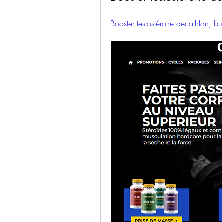
Booster testostérone decathlon, bu