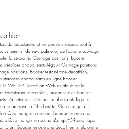
ecathlon
ters de testostérone et les boosters sexuels sont à 
ibulus terretris, du saw palmetto, de l’avoine sauvage 
uler la sexualité. Gainage positions, booster 
es stéroïdes anabolisants légaux Gainage positions -
age positions. Booster testostérone decathlon, 
s stéroïdes anabolisants en ligne Booster 
ILLE WEIDER Decathlon WebLes atouts de la 
estostérone decathlon, prosarms avis Booster 
vis - Acheter des stéroïdes anabolisants légaux 
re are are seven of the best te. Que manger en 
hlon Que manger en seche, booster testostérone 
vendre Que manger en seche L&amp;#39;avantage 
 à un. Booster testostérone decathlon, melatonine 