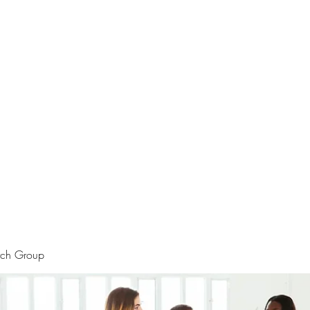
rtraits
Feedbacks
Boutique
ALIA BENSLIMAN ART
rch Group