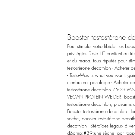
Booster testostérone d
Pour stimuler votre libido, les boos
privilégier. Testo HT contient du tr
et du maca, tous réputés pour stim
testostérone decathlon - Acheter d
- Testo-Max is what you want, gain
clenbuterol posologie - Acheter de
testostérone decathlon 750G VAN
VEGAN PROTEIN WEIDER. Booster t
testostérone decathlon, prosarms a
Booster testostérone decathlon He
seche, booster testostérone decat
decathlon - Stéroïdes légaux à 
d&amp;#39;une sèche, par rapport