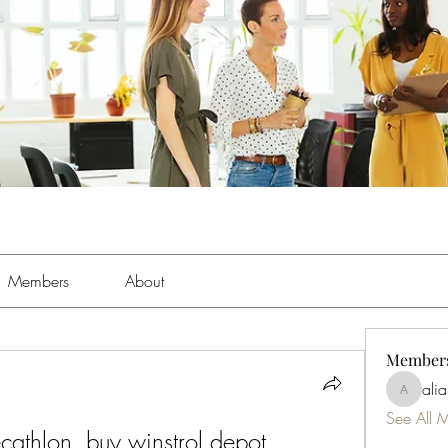
Members
About
Member
ali
aliabens
See All 
ecathlon, buy winstrol depot