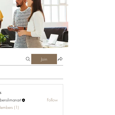
Join
s
abenslimanart
Follow
limanart
Members (1)