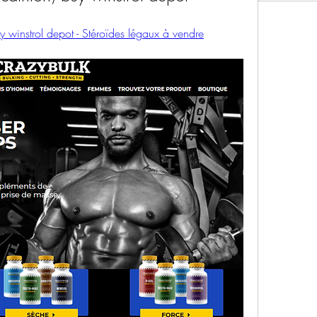
y winstrol depot - Stéroïdes légaux à vendre