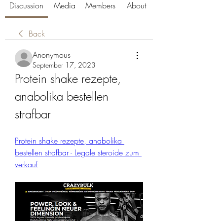
Discussion
Media
Members
About
Back
Anonymous
September 17, 2023
Protein shake rezepte, 
anabolika bestellen 
strafbar
Protein shake rezepte, anabolika 
bestellen strafbar - Legale steroide zum 
verkauf