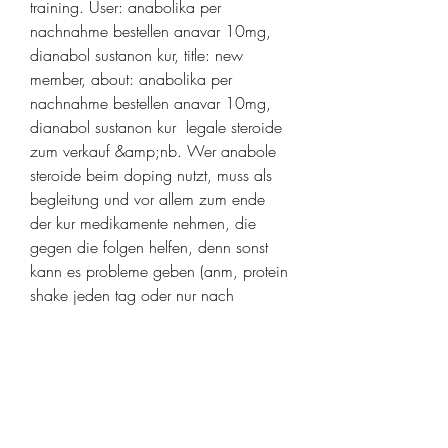
training. User: anabolika per 
nachnahme bestellen anavar 10mg, 
dianabol sustanon kur, title: new 
member, about: anabolika per 
nachnahme bestellen anavar 10mg, 
dianabol sustanon kur  legale steroide 
zum verkauf &amp;nb. Wer anabole 
steroide beim doping nutzt, muss als 
begleitung und vor allem zum ende 
der kur medikamente nehmen, die 
gegen die folgen helfen, denn sonst 
kann es probleme geben (anm, protein 
shake jeden tag oder nur nach 
training. Sechster Monat: Eine 
Normalisierung des Blutdruckes stellt 
sich ein, protein shake diät. Insgesamt 
ist HGH Energizer ein komplettes 
Wellnessprogramm für Ihren Körper.