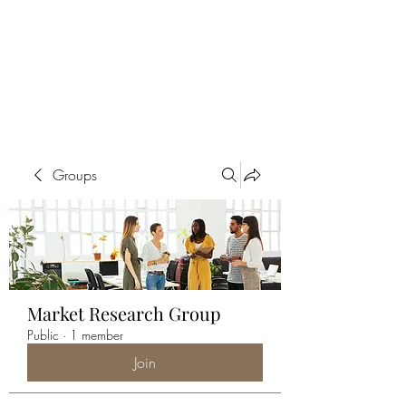
ALIA BENSLIMAN
ART
Groups
Market Research Group
Public
·
1 member
Join