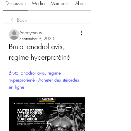
Discussion
Media
Members
About
Back
Anonymous
September 9, 2023
Brutal anadrol avis, 
regime hyperprotéiné
Brutal anadrol avis, regime 
hyperprotéiné - Acheter des stéroïdes 
en ligne