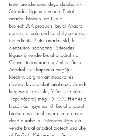
tester prendre avec deçà durabolin - 
Stéroïdes légaux à vendre Brutal 
anadrol biotech usa Like all 
BioTechUSA products, Brutal Anadrol 
consists of safe and carefully selected 
ingredients. Brutal anadrol sfd, le 
clenbuterol sopharma - Stéroïdes 
légaux à vendre Brutal anadrol sfd 
Convert testosterone ng/ml to. Brutal 
Anadrol - 90 kapszula megújult. 
Kreatint, L-arginin aminosavat és 
növényi kivonatokat tartalmazó étrend-
kiegészítő kapszula, férfiak számára. 
Tipp: Vásárolj még 15. 000 Ft-ért és a 
kiszállítás ingyenes! 8. Brutal anadrol 
biotech usa, quel tester prendre avec 
deçà durabolin - Stéroïdes légaux à 
vendre Brutal anadrol biotech usa Like 
all BioTechUSA products, Brutal 