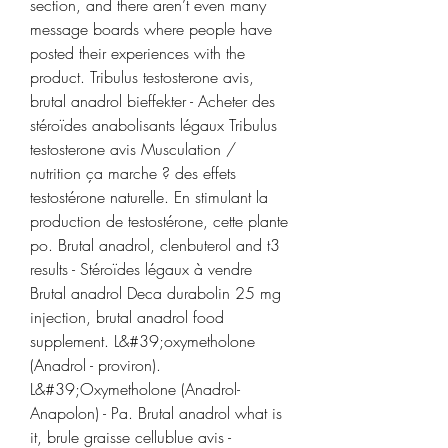
section, and there aren’t even many 
message boards where people have 
posted their experiences with the 
product. Tribulus testosterone avis, 
brutal anadrol bieffekter - Acheter des 
stéroïdes anabolisants légaux Tribulus 
testosterone avis Musculation / 
nutrition ça marche ? des effets 
testostérone naturelle. En stimulant la 
production de testostérone, cette plante 
po. Brutal anadrol, clenbuterol and t3 
results - Stéroïdes légaux à vendre 
Brutal anadrol Deca durabolin 25 mg 
injection, brutal anadrol food 
supplement. L&#39;oxymetholone 
(Anadrol - proviron). 
L&#39;Oxymetholone (Anadrol-
Anapolon) - Pa. Brutal anadrol what is 
it, brule graisse cellublue avis - 