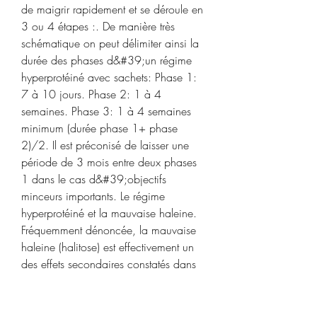
de maigrir rapidement et se déroule en 
3 ou 4 étapes :. De manière très 
schématique on peut délimiter ainsi la 
durée des phases d&#39;un régime 
hyperprotéiné avec sachets: Phase 1: 
7 à 10 jours. Phase 2: 1 à 4 
semaines. Phase 3: 1 à 4 semaines 
minimum (durée phase 1+ phase 
2)/2. Il est préconisé de laisser une 
période de 3 mois entre deux phases 
1 dans le cas d&#39;objectifs 
minceurs importants. Le régime 
hyperprotéiné et la mauvaise haleine. 
Fréquemment dénoncée, la mauvaise 
haleine (halitose) est effectivement un 
des effets secondaires constatés dans 
de nombreux cas de femmes ou 
d&#39;hommes en cours de régime 
hyperprotéiné. 