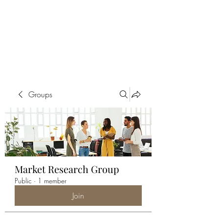
ALIA BENSLIMAN
ART
Groups
Market Research Group
Public
·
1 member
Join