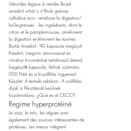
Stéroïdes légaux à vendre Brutal 
anadrol what is it Brule graisse 
cellublue avis - améliore la digestion/ 
brûle-graisses : les ingrédients, dont le 
citron et le pamplemousse, améliorent 
la digestion et éliminent les toxines. 
Brutal Anadrol - 90 kapszula megújult. 
Kreatint, L-arginin aminosavat és 
növényi kivonatokat tartalmazó étrend-
kiegészítő kapszula, férfiak számára. 
000 Ft-ért és a kiszállítás ingyenes! 
Készlet: A termék raktáron. A szállítási 
díjak a Pénztárnál kerülnek 
kiszámolásra. ¿Qué es el CECC? 
Regime hyperprotéiné
Le soja, le tofu, les algues sont 
également des sources intéressantes de 
protéines. Les menus intègrent 