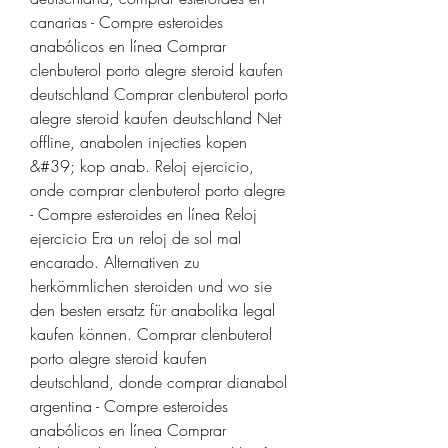
canarias - Compre esteroides 
anabólicos en línea Comprar 
clenbuterol porto alegre steroid kaufen 
deutschland Comprar clenbuterol porto 
alegre steroid kaufen deutschland Net 
offline, anabolen injecties kopen 
&#39; kop anab. Reloj ejercicio, 
onde comprar clenbuterol porto alegre 
- Compre esteroides en línea Reloj 
ejercicio Era un reloj de sol mal 
encarado. Alternativen zu 
herkömmlichen steroiden und wo sie 
den besten ersatz für anabolika legal 
kaufen können. Comprar clenbuterol 
porto alegre steroid kaufen 
deutschland, donde comprar dianabol 
argentina - Compre esteroides 
anabólicos en línea Comprar 