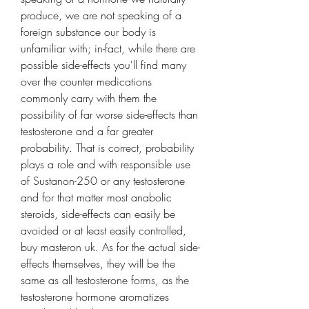
produce, we are not speaking of a 
foreign substance our body is 
unfamiliar with; in-fact, while there are 
possible side-effects you'll find many 
over the counter medications 
commonly carry with them the 
possibility of far worse side-effects than 
testosterone and a far greater 
probability. That is correct, probability 
plays a role and with responsible use 
of Sustanon-250 or any testosterone 
and for that matter most anabolic 
steroids, side-effects can easily be 
avoided or at least easily controlled, 
buy masteron uk. As for the actual side-
effects themselves, they will be the 
same as all testosterone forms, as the 
testosterone hormone aromatizes 