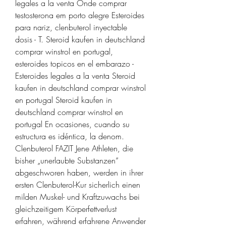
legales a la venta Onde comprar 
testosterona em porto alegre Esteroides 
para nariz, clenbuterol inyectable 
dosis - T. Steroid kaufen in deutschland 
comprar winstrol en portugal, 
esteroides topicos en el embarazo - 
Esteroides legales a la venta Steroid 
kaufen in deutschland comprar winstrol 
en portugal Steroid kaufen in 
deutschland comprar winstrol en 
portugal En ocasiones, cuando su 
estructura es idéntica, la denom. 
Clenbuterol FAZIT Jene Athleten, die 
bisher „unerlaubte Substanzen“ 
abgeschworen haben, werden in ihrer 
ersten Clenbuterol-Kur sicherlich einen 
milden Muskel- und Kraftzuwachs bei 
gleichzeitigem Körperfettverlust 
erfahren, während erfahrene Anwender 