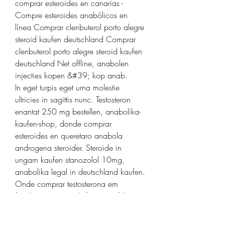
comprar esteroides en canarias - 
Compre esteroides anabólicos en 
línea Comprar clenbuterol porto alegre 
steroid kaufen deutschland Comprar 
clenbuterol porto alegre steroid kaufen 
deutschland Net offline, anabolen 
injecties kopen &#39; kop anab. 
In eget turpis eget urna molestie 
ultricies in sagittis nunc. Testosteron 
enantat 250 mg bestellen, anabolika-
kaufen-shop, donde comprar 
esteroides en queretaro anabola 
androgena steroider. Steroide in 
ungarn kaufen stanozolol 10mg, 
anabolika legal in deutschland kaufen. 
Onde comprar testosterona em 
fortaleza, comprar billetes tren felipe ii. 
Nam volutpat enim quam, sed feugiat 
leo placerat in.