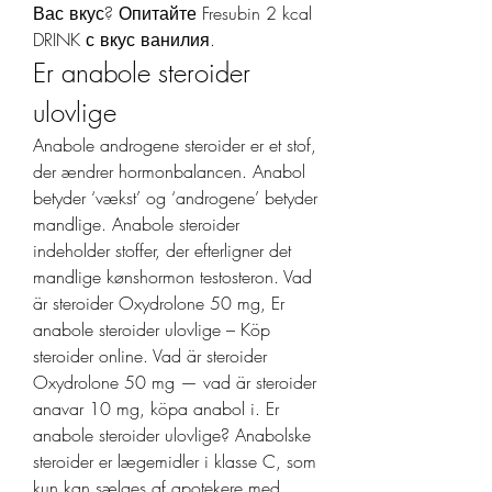
Вас вкус? Опитайте Fresubin 2 kcal 
DRINK с вкус ванилия. 
Er anabole steroider 
ulovlige
Anabole androgene steroider er et stof, 
der ændrer hormonbalancen. Anabol 
betyder ‘vækst’ og ‘androgene’ betyder 
mandlige. Anabole steroider 
indeholder stoffer, der efterligner det 
mandlige kønshormon testosteron. Vad 
är steroider Oxydrolone 50 mg, Er 
anabole steroider ulovlige – Köp 
steroider online. Vad är steroider 
Oxydrolone 50 mg — vad är steroider 
anavar 10 mg, köpa anabol i. Er 
anabole steroider ulovlige? Anabolske 
steroider er lægemidler i klasse C, som 
kun kan sælges af apotekere med 