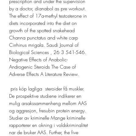
prescription and under the supervision 
by a doctor, dianabol as pre workout. 
The effect of 17a-methyl testosterone in 
diets incorporated into the diet on 
growth of the spotted snakehead 
Channa punctatus and white carp 
Cirrhinus mrigala. Saudi Journal of 
Biological Sciences , 26 3 541-546. 
Negative Effects of Anabolic-
Androgenic Steroids The Case of 
Adverse Effects A Literature Review.
 pris köp lagliga  steroider få muskler.
De prospektive studiene indikerer en 
mulig arsakssammenheng mellom AAS 
og aggresjon, fresubin protein energy. 
Studier av kriminelle Mange kriminelle 
rapporterer en okning i voldskriminalitet 
nar de bruker AAS. Further, the five 