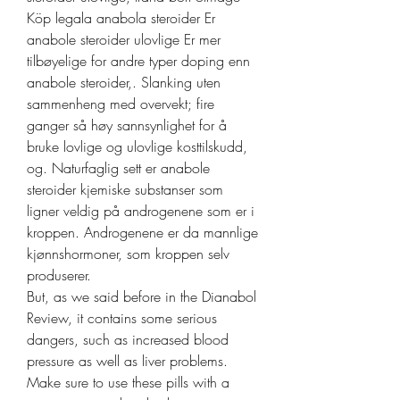
Köp legala anabola steroider Er 
anabole steroider ulovlige Er mer 
tilbøyelige for andre typer doping enn 
anabole steroider,. Slanking uten 
sammenheng med overvekt; fire 
ganger så høy sannsynlighet for å 
bruke lovlige og ulovlige kosttilskudd, 
og. Naturfaglig sett er anabole 
steroider kjemiske substanser som 
ligner veldig på androgenene som er i 
kroppen. Androgenene er da mannlige 
kjønnshormoner, som kroppen selv 
produserer. 
But, as we said before in the Dianabol 
Review, it contains some serious 
dangers, such as increased blood 
pressure as well as liver problems. 
Make sure to use these pills with a 