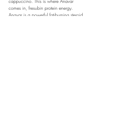
cappuccino. This is where Anavar 
comes in, fresubin protein energy. 
Anavar is a powerful fat-burning steroid 
that can help women finally achieve 
the results they are looking for. 
Biverkningar av Winstrol 
Biverkningarna av Winstrol stanozolol 
50 mg 10 ml existerar sakert, men de 
faller till stor del i kategorin mojliga 
snarare an garanterade, fresubin 
protein. Biverkningarna av Winstrol 
kan kontrolleras men det kommer att 
krava lite anstrangning fran din sida.
Fresubin protein energy innehåll, köp 
lagliga  steroider bodybuilding 
kosttillskott.. Fresubin Protein Energy 
DRINK е готов за употреба 
продукт. За по-добър вкус и 