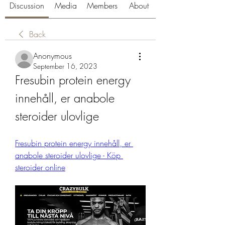
Discussion
Media
Members
About
Back
Anonymous
September 16, 2023
Fresubin protein energy 
innehåll, er anabole 
steroider ulovlige
Fresubin protein energy innehåll, er 
anabole steroider ulovlige - Köp 
steroider online