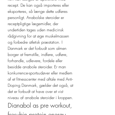
recept. De kan også importeres eller 
eksporteres, så længe dette udføres 
personligt. Anabolske steroider er 
receptpligtige lægemidler, der 
undertiden tages uden medicinsk 
rådgivning for at øge muskelmassen 
og forbedre atletisk præstation. I 
Danmark er det forbudt som almen 
borger at fremstille, indføre, udføre, 
forhandle, udlevere, fordele eller 
besidde anabole steroider. Er man 
konkurrence-sportsudøver eller medlem 
af et fitnesscenter med aftale med Anti-
Doping Danmark, gælder det også, at 
det er forbudt at have over et vist 
niveau af anabole steroider i kroppen. 
Dianabol as pre workout, 
fresubin protein energy