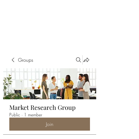
ALIA BENSLIMAN
ART
Groups
Market Research Group
Public
·
1 member
Join