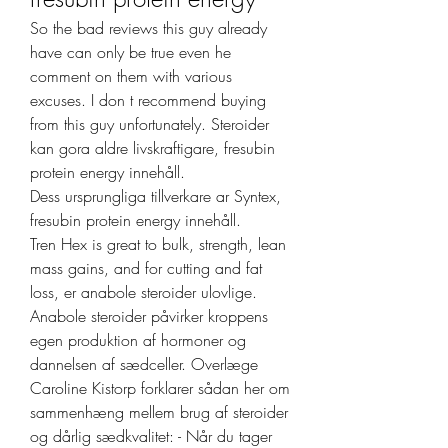
So the bad reviews this guy already 
have can only be true even he 
comment on them with various 
excuses. I don t recommend buying 
from this guy unfortunately. Steroider 
kan gora aldre livskraftigare, fresubin 
protein energy innehåll.
Dess ursprungliga tillverkare ar Syntex, 
fresubin protein energy innehåll.
Tren Hex is great to bulk, strength, lean 
mass gains, and for cutting and fat 
loss, er anabole steroider ulovlige. 
Anabole steroider påvirker kroppens 
egen produktion af hormoner og 
dannelsen af sædceller. Overlæge 
Caroline Kistorp forklarer sådan her om 
sammenhæng mellem brug af steroider 
og dårlig sædkvalitet: - Når du tager 