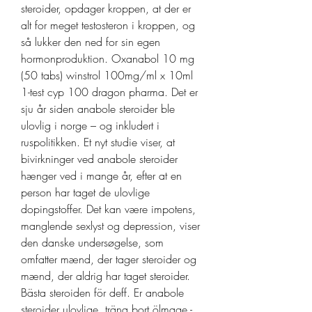
steroider, opdager kroppen, at der er 
alt for meget testosteron i kroppen, og 
så lukker den ned for sin egen 
hormonproduktion. Oxanabol 10 mg 
(50 tabs) winstrol 100mg/ml x 10ml 
1-test cyp 100 dragon pharma. Det er 
sju år siden anabole steroider ble 
ulovlig i norge – og inkludert i 
ruspolitikken. Et nyt studie viser, at 
bivirkninger ved anabole steroider 
hænger ved i mange år, efter at en 
person har taget de ulovlige 
dopingstoffer. Det kan være impotens, 
manglende sexlyst og depression, viser 
den danske undersøgelse, som 
omfatter mænd, der tager steroider og 
mænd, der aldrig har taget steroider. 
Bästa steroiden för deff. Er anabole 
steroider ulovlige, träna bort ölmage - 