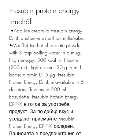
Fresubin protein energy 
innehåll
 •Add ice cream to Fresubin Energy 
Drink and serve as a thick milkshake. 
•Mix 3-4 tsp hot chocolate powder 
with 3 tbsp boiling water in a mug. 
High energy: 300 kcal in 1 bottle 
(200 ml) High protein: 20 g in in 1 
bottle; Vitamin D: 5 µg; Fresubin 
Protein Energy Drink is available in 5 
delicious flavours in 200 ml 
EasyBottle. Fresubin Protein Energy 
DRINK е готов за употреба 
продукт. За по-добър вкус и 
усещане, приемайте Fresubin 
Protein Energy DRINK охладен. 
Ванилията е предпочитания от 