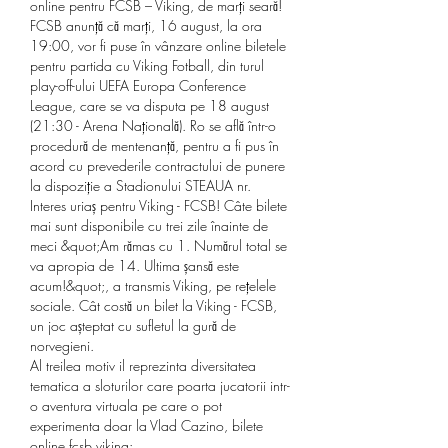
online pentru FCSB – Viking, de marți seară! 
FCSB anunță că marți, 16 august, la ora 
19:00, vor fi puse în vânzare online biletele 
pentru partida cu Viking Fotball, din turul 
play-off-ului UEFA Europa Conference 
League, care se va disputa pe 18 august 
(21:30 - Arena Națională). Ro se află într-o 
procedură de mentenanță, pentru a fi pus în 
acord cu prevederile contractului de punere 
la dispoziție a Stadionului STEAUA nr. 
Interes uriaș pentru Viking - FCSB! Câte bilete 
mai sunt disponibile cu trei zile înainte de 
meci &quot;Am rămas cu 1. Numărul total se 
va apropia de 14. Ultima șansă este 
acum!&quot;, a transmis Viking, pe rețelele 
sociale. Cât costă un bilet la Viking - FCSB, 
un joc așteptat cu sufletul la gură de 
norvegieni. 
Al treilea motiv il reprezinta diversitatea 
tematica a sloturilor care poarta jucatorii intr-
o aventura virtuala pe care o pot 
experimenta doar la Vlad Cazino, bilete 
online fcsb viking:.