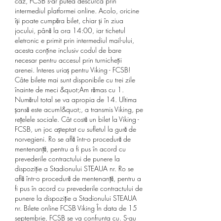
caz, FCSB s-ar putea descurca prin 
intermediul platformei online. Acolo, oricine 
își poate cumpăra bilet, chiar și în ziua 
jocului, până la ora 14:00, iar tichetul 
eletronic e primit prin intermediul mail-ului, 
acesta conține inclusiv codul de bare 
necesar pentru accesul prin turnicheții 
arenei. Interes uriaș pentru Viking - FCSB! 
Câte bilete mai sunt disponibile cu trei zile 
înainte de meci &quot;Am rămas cu 1. 
Numărul total se va apropia de 14. Ultima 
șansă este acum!&quot;, a transmis Viking, pe 
rețelele sociale. Cât costă un bilet la Viking - 
FCSB, un joc așteptat cu sufletul la gură de 
norvegieni. Ro se află într-o procedură de 
mentenanță, pentru a fi pus în acord cu 
prevederile contractului de punere la 
dispoziție a Stadionului STEAUA nr. Ro se 
află într-o procedură de mentenanță, pentru a 
fi pus în acord cu prevederile contractului de 
punere la dispoziție a Stadionului STEAUA 
nr. Bilete online FCSB Viking În data de 15 
septembrie, FCSB se va confrunta cu. S-au 