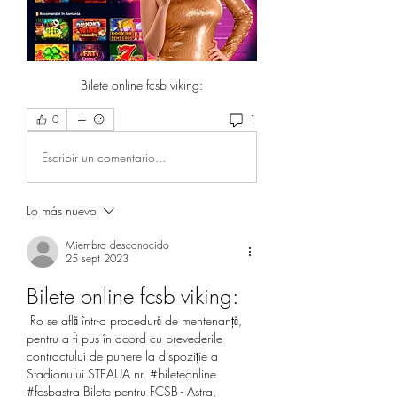
Bilete online fcsb viking:
1
0
Escribir un comentario...
Lo más nuevo
Miembro desconocido
25 sept 2023
Bilete online fcsb viking:
 Ro se află într-o procedură de mentenanță, 
pentru a fi pus în acord cu prevederile 
contractului de punere la dispoziție a 
Stadionului STEAUA nr. #bileteonline 
#fcsbastra Bilete pentru FCSB - Astra, 