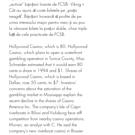
„activat” bișnițarii înainte de FCSB - Viking » 
Cât au ajuns să coste biletele pe „piața 
neagră”. Bișnițarii încearcă să profite de pe 
urma interesului major pentru meci și au pus 
la vânzare bilete la prețuri duble, chiar triple 
față de cele practicate de FCSB. 
Hollywood Casino, which is 80. Hollywood 
Casino, which plans to open a waterfront 
gambling operation in Tunica County, Miss. 
Schneider estimated that it would earn 80 
cents a share in 1994 and $1. Shares of 
Hollywood Casino, which is based in 
Dallas, rose 50 cents, to $7. Investors' 
concerns about the saturation of the 
gambling market in Mississippi explain the 
recent decline in the shares of Casino 
America Inc. The company's Isle of Capri 
riverboats in Biloxi and Vicksburg face stiff 
competition from nearby casino operations. 
Murren, an analyst with C. He said the 
company's new riverboat casino in Bossier 