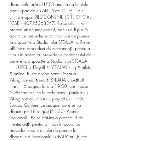
disponibile online! FCSB anunta ca biletele 
pentru partida cu AFC Astra Giurgiu, din 
ultima etapa. BILETE ONLINE | SITE OFICIAL 
FCSB +40725368247. Ro se află într-o 
procedură de mentenanță, pentru a fi pus în 
acord cu prevederile contractului de punere 
la dispoziție a Stadionului STEAUA nr. Ro se 
află într-o procedură de mentenanță, pentru a 
fi pus în acord cu prevederile contractului de 
punere la dispoziție a Stadionului STEAUA 
nr. #UECL # Playoff # STEAUAViking # bilete 
# online. Bilete online pentru Steaua – 
Viking, de marți seară! STEAUA anunță că 
marți, 16 august, la ora 19:00, vor fi puse 
în vânzare online biletele pentru partida cu 
Viking Fotball, din turul play-off-ului UEFA 
Europa Conference League, care se va 
disputa pe 18 august (21:30 - Arena 
Națională). Ro se află într-o procedură de 
mentenanță, pentru a fi pus în acord cu 
prevederile contractului de punere la 
dispoziție a Stadionului STEAUA nr. „Bilete 