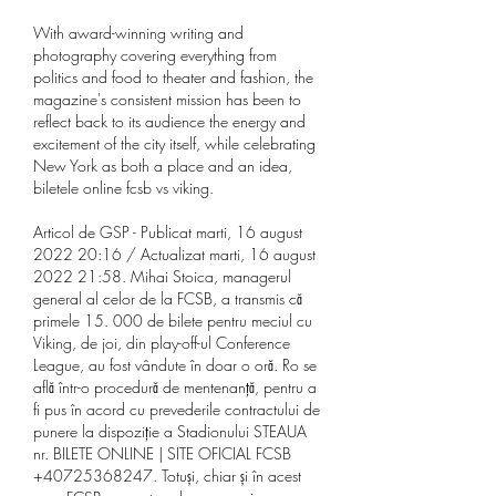
With award-winning writing and 
photography covering everything from 
politics and food to theater and fashion, the 
magazine's consistent mission has been to 
reflect back to its audience the energy and 
excitement of the city itself, while celebrating 
New York as both a place and an idea, 
biletele online fcsb vs viking.
Articol de GSP - Publicat marti, 16 august 
2022 20:16 / Actualizat marti, 16 august 
2022 21:58. Mihai Stoica, managerul 
general al celor de la FCSB, a transmis că 
primele 15. 000 de bilete pentru meciul cu 
Viking, de joi, din play-off-ul Conference 
League, au fost vândute în doar o oră. Ro se 
află într-o procedură de mentenanță, pentru a 
fi pus în acord cu prevederile contractului de 
punere la dispoziție a Stadionului STEAUA 
nr. BILETE ONLINE | SITE OFICIAL FCSB 
+40725368247. Totuși, chiar și în acest 