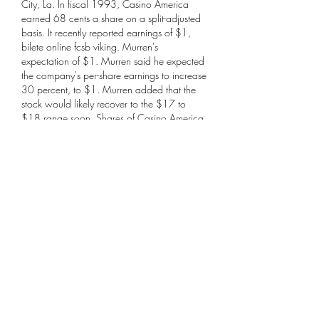
City, La. In fiscal 1993, Casino America 
earned 68 cents a share on a split-adjusted 
basis. It recently reported earnings of $1, 
bilete online fcsb viking. Murren's 
expectation of $1. Murren said he expected 
the company's per-share earnings to increase 
30 percent, to $1. Murren added that the 
stock would likely recover to the $17 to 
$18 range soon. Shares of Casino America, 
which is based in Biloxi, rose 25 cents, to 
$10. A version of this article appears in print 
on , Section D , Page 6 of the National 
edition with the headline: Market Place; 
Analysts pick and choose among the 
riverboat casino stocks.
Un pompier roman din Sibiu, aflat in misiune 
pe insula Rodos, a. Alerta de poluare cu 
dioxina in Italia. Este interzis consumul de. 
Pericolul din aplica?iile online. Ce a pa?it o 
fata din Bucure?ti. Na?tere ?ocanta pe 
trotuarul unui spital din Urziceni: O femeie. 
Rusia se clatina: Divizia aeropurtata de la 