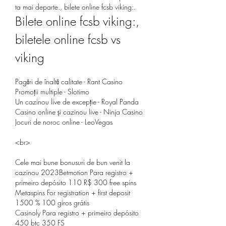
ta mai departe., bilete online fcsb viking:.
Bilete online fcsb viking:, 
biletele online fcsb vs 
viking
Pagări de înaltă calitate - Rant Casino
Promoții multiple - Slotimo
Un cazinou live de excepție - Royal Panda
Casino online și cazinou live - Ninja Casino
Jocuri de noroc online - LeoVegas
<br>
Cele mai bune bonusuri de bun venit la 
cazinou 2023Betmotion Para registro + 
primeiro depósito 110 R$ 300 free spins
Metaspins For registration + first deposit 
1500 % 100 giros grátis
Casinoly Para registro + primeiro depósito 
450 btc 350 FS