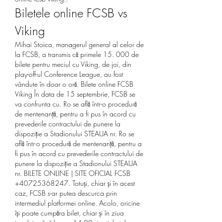
Biletele online FCSB vs 
Viking
Mihai Stoica, managerul general al celor de 
la FCSB, a transmis că primele 15. 000 de 
bilete pentru meciul cu Viking, de joi, din 
play-off-ul Conference League, au fost 
vândute în doar o oră. Bilete online FCSB 
Viking În data de 15 septembrie, FCSB se 
va confrunta cu. Ro se află într-o procedură 
de mentenanță, pentru a fi pus în acord cu 
prevederile contractului de punere la 
dispoziție a Stadionului STEAUA nr. Ro se 
află într-o procedură de mentenanță, pentru a 
fi pus în acord cu prevederile contractului de 
punere la dispoziție a Stadionului STEAUA 
nr. BILETE ONLINE | SITE OFICIAL FCSB 
+40725368247. Totuși, chiar și în acest 
caz, FCSB s-ar putea descurca prin 
intermediul platformei online. Acolo, oricine 
își poate cumpăra bilet, chiar și în ziua 