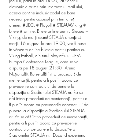
jocului, până la ora 14:00, iar tichetul 
eletronic e primit prin intermediul mail-ului, 
acesta conține inclusiv codul de bare 
necesar pentru accesul prin turnicheții 
arenei. #UECL # Playoff # STEAUAViking # 
bilete # online. Bilete online pentru Steaua – 
Viking, de marți seară! STEAUA anunță că 
marți, 16 august, la ora 19:00, vor fi puse 
în vânzare online biletele pentru partida cu 
Viking Fotball, din turul play-off-ului UEFA 
Europa Conference League, care se va 
disputa pe 18 august (21:30 - Arena 
Națională). Ro se află într-o procedură de 
mentenanță, pentru a fi pus în acord cu 
prevederile contractului de punere la 
dispoziție a Stadionului STEAUA nr. Ro se 
află într-o procedură de mentenanță, pentru a 
fi pus în acord cu prevederile contractului de 
punere la dispoziție a Stadionului STEAUA 
nr. Ro se află într-o procedură de mentenanță, 
pentru a fi pus în acord cu prevederile 
contractului de punere la dispoziție a 
Stadionului STEAUA nr.  Ducand experiena 