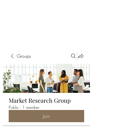
ALIA BENSLIMAN
ART
Groups
Market Research Group
Public
·
1 member
Join