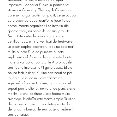
impotriva ludopatiei ?i este in parteneriat 
strans cu Gambling Therapy ?i Gamecare, 
care sunt organiza?ii non-profit, ce se ocupa 
cu prevenirea dependen?ei la jocurile de 
noroc. Aceste organiza?ii se intre?in din 
sponsorizari, iar serviciile lor sunt gratuite. 
Securitatea site-ului este asigurata de 
certificat SSL, emis ?i verificat de Trustwave. 
La acest capitol operatorul ob?ine cele mai 
multe puncte ?i la ce primeste puncte 
suplimentare? Selecia de jocuri este foarte 
mare ?i variabila, bonusurile ?i promo?iile 
sunt foarte interesante ?i generoase., bilete 
online fcsb viking:. Pu?ine cazinouri se pot 
lauda cu atat de multe certificate de 
siguran?a ?i corectitudine, iar la capitolul 
suport pentru clien?i, numarul de puncte este 
maxim. Site-ul cazinoului are foarte multe 
avantaje. Interfa?a este foarte simpla ?i u?or 
de manevrat, nimic nu va distrage aten?ia 
de la joc. Informa?iile sunt puse la vedere ?i 
sunt concrete.