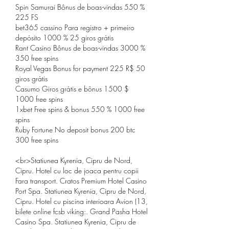
Spin Samurai Bônus de boas-vindas 550 % 
225 FS
bet365 cassino Para registro + primeiro 
depósito 1000 % 25 giros grátis
Rant Casino Bônus de boas-vindas 3000 % 
350 free spins
Royal Vegas Bonus for payment 225 R$ 50 
giros grátis
Casumo Giros grátis e bônus 1500 $ 
1000 free spins
1xbet Free spins & bonus 550 % 1000 free 
spins
Ruby Fortune No deposit bonus 200 btc 
300 free spins
<br>Statiunea Kyrenia, Cipru de Nord, 
Cipru. Hotel cu loc de joaca pentru copii 
Fara transport. Cratos Premium Hotel Casino 
Port Spa. Statiunea Kyrenia, Cipru de Nord, 
Cipru. Hotel cu piscina interioara Avion (13, 
bilete online fcsb viking:. Grand Pasha Hotel 
Casino Spa. Statiunea Kyrenia, Cipru de 