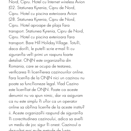
Nord, Cipru. Hotel cu Internet wireless Avion 
(02. Statiunea Kyrenia, Cipru de Nord, 
Cipru. Hotel cu piscina exterioara Avion 
(28. Statiunea Kyrenia, Cipru de Nord, 
Cipru. Hotel aproape de plaja Fara 
transport. Statiunea Kyrenia, Cipru de Nord, 
Cipru. Hotel cu piscina exterioara Fara 
transport. Bare Hill Holiday Village. Totu?i, 
daca dori?i, le pute?i scrie e-mail ?i cu 
siguran?a ve?i primi un raspuns foarte 
detaliat. ONJN este organiza?ia din 
Romania, care se ocupa de testarea, 
verificarea ?i licen?ierea cazinourilor online. 
Fara licen?a de la ONJN nici un cazinou nu 
poate sa func?ioneze legal. Vlad Cazino 
este licen?iat de ONJN. Poate ca aceste 
denumiri nu va spun nimic, dar va asiguram 
ca nu este simplu ?i u?or ca un operator 
online sa ob?ina licen?e de la aceste institu?
ii. Aceste organiza?ii raspund de siguran?a 
?i corectitudinea cazinoului, adica sa ave?i 
un mediu de joc sigur ?i onest. Cazinoul a 
dezvoltat mai multe metode de lupta 