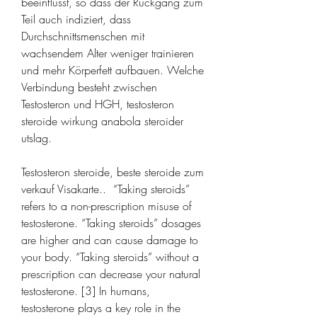
beeinflusst, so dass der Rückgang zum 
Teil auch indiziert, dass 
Durchschnittsmenschen mit 
wachsendem Alter weniger trainieren 
und mehr Körperfett aufbauen. Welche 
Verbindung besteht zwischen 
Testosteron und HGH, testosteron 
steroide wirkung anabola steroider 
utslag.
Testosteron steroide, beste steroide zum 
verkauf Visakarte..  “Taking steroids” 
refers to a non-prescription misuse of 
testosterone. “Taking steroids” dosages 
are higher and can cause damage to 
your body. “Taking steroids” without a 
prescription can decrease your natural 
testosterone. [3] In humans, 
testosterone plays a key role in the 