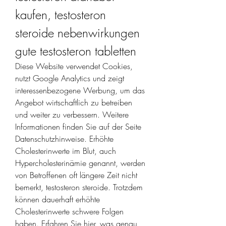
kaufen, testosteron 
steroide nebenwirkungen 
gute testosteron tabletten
Diese Website verwendet Cookies, 
nutzt Google Analytics und zeigt 
interessenbezogene Werbung, um das 
Angebot wirtschaftlich zu betreiben 
und weiter zu verbessern. Weitere 
Informationen finden Sie auf der Seite 
Datenschutzhinweise. Erhöhte 
Cholesterinwerte im Blut, auch 
Hypercholesterinämie genannt, werden 
von Betroffenen oft längere Zeit nicht 
bemerkt, testosteron steroide. Trotzdem 
können dauerhaft erhöhte 
Cholesterinwerte schwere Folgen 
haben. Erfahren Sie hier, was genau 