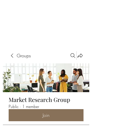
ALIA BENSLIMAN
ART
Groups
Market Research Group
Public
·
1 member
Join