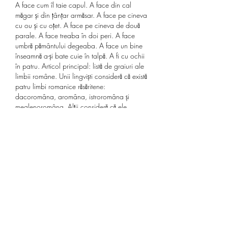
A face cum îl taie capul. A face din cal 
măgar și din țânțar armăsar. A face pe cineva 
cu ou și cu oțet. A face pe cineva de două 
parale. A face treaba în doi peri. A face 
umbră pământului degeaba. A face un bine 
înseamnă a-și bate cuie în talpă. A fi cu ochii 
în patru. Articol principal: listă de graiuri ale 
limbii române. Unii lingviști consideră că există 
patru limbi romanice răsăritene: 
dacoromâna, aromâna, istroromâna și 
meglenoromâna. Alții consideră că ele 
formează o singură limbă, limba română, cu 
patru dialecte. Instrument: observații 
generale: lăută: lăuta a fost instrumentul 
preferat (alături de viola da gamba) al 
muzicienilor secolului al xvi-lea. Lăuta a avut 
un rol primordial în înflorirea 
acompaniamentului instrumental, asociindu-
se cu vocea fără a fuziona cu aceasta, 
îmbogățind astfel discursul muzical fără a 
compromite inteligibilitatea textului. 
Sfaturi avansate pentru a Îmbunătăți 