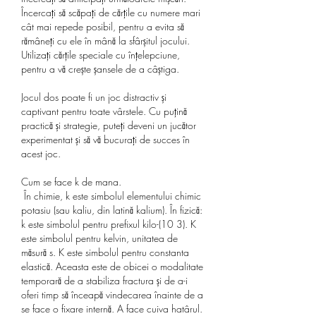
Încercați să scăpați de cărțile cu numere mari 
cât mai repede posibil, pentru a evita să 
rămâneți cu ele în mână la sfârșitul jocului.
Utilizați cărțile speciale cu înțelepciune, 
pentru a vă crește șansele de a câștiga.
Jocul dos poate fi un joc distractiv și 
captivant pentru toate vârstele. Cu puțină 
practică și strategie, puteți deveni un jucător 
experimentat și să vă bucurați de succes în 
acest joc.
Cum se face k de mana.
 În chimie, k este simbolul elementului chimic 
potasiu (sau kaliu, din latină kalium). În fizică: 
k este simbolul pentru prefixul kilo-(10 3). K 
este simbolul pentru kelvin, unitatea de 
măsură s. K este simbolul pentru constanta 
elastică. Aceasta este de obicei o modalitate 
temporară de a stabiliza fractura și de a-i 
oferi timp să înceapă vindecarea înainte de a 
se face o fixare internă. A face cuiva hatârul. 