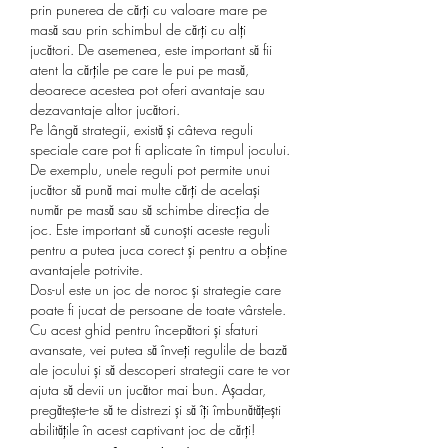
prin punerea de cărți cu valoare mare pe 
masă sau prin schimbul de cărți cu alți 
jucători. De asemenea, este important să fii 
atent la cărțile pe care le pui pe masă, 
deoarece acestea pot oferi avantaje sau 
dezavantaje altor jucători.
Pe lângă strategii, există și câteva reguli 
speciale care pot fi aplicate în timpul jocului. 
De exemplu, unele reguli pot permite unui 
jucător să pună mai multe cărți de același 
număr pe masă sau să schimbe direcția de 
joc. Este important să cunoști aceste reguli 
pentru a putea juca corect și pentru a obține 
avantajele potrivite.
Dos-ul este un joc de noroc și strategie care 
poate fi jucat de persoane de toate vârstele. 
Cu acest ghid pentru începători și sfaturi 
avansate, vei putea să înveți regulile de bază 
ale jocului și să descoperi strategii care te vor 
ajuta să devii un jucător mai bun. Așadar, 
pregătește-te să te distrezi și să îți îmbunătățești 
abilitățile în acest captivant joc de cărți!