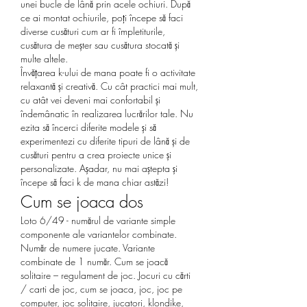
unei bucle de lână prin acele ochiuri. După 
ce ai montat ochiurile, poți începe să faci 
diverse cusături cum ar fi împletiturile, 
cusătura de meșter sau cusătura stocată și 
multe altele.
Învățarea k-ului de mana poate fi o activitate 
relaxantă și creativă. Cu cât practici mai mult, 
cu atât vei deveni mai confortabil și 
îndemânatic în realizarea lucrărilor tale. Nu 
ezita să încerci diferite modele și să 
experimentezi cu diferite tipuri de lână și de 
cusături pentru a crea proiecte unice și 
personalizate. Așadar, nu mai aștepta și 
începe să faci k de mana chiar astăzi!
Cum se joaca dos
Loto 6/49 - numărul de variante simple 
componente ale variantelor combinate. 
Număr de numere jucate. Variante 
combinate de 1 număr. Cum se joacă 
solitaire – regulament de joc. Jocuri cu cărti 
/ carti de joc, cum se joaca, joc, joc pe 
computer, joc solitaire, jucatori, klondike, 