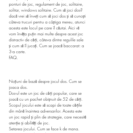
ponturi de joc, regulament de joc, solitaire, 
solitar, windows solitaire. Cum să joci dos? 
dacă vrei să înveți cum să joci dos și să cunoști 
câteva trucuri pentru a câștiga mereu, atunci 
acesta este locul pe care îl căutai. Aici vă 
vom învăța puțin mai multe despre acest joc 
distractiv de cărți, câteva dintre regulile sale 
și cum să îl jucați. Cum se joacă baccarat: a 
3-a carte. 
FAQ.
Noțiuni de bază despre jocul dos. Cum se 
joaca dos.
Dos-ul este un joc de cărți popular, care se 
joacă cu un pachet obișnuit de 52 de cărți. 
Scopul jocului este să scapi de toate cărțile 
din mână înaintea adversarilor. Acesta este 
un joc rapid și plin de strategie, care necesită 
atenție și abilități de joc.
Setarea jocului. Cum se face k de mana.