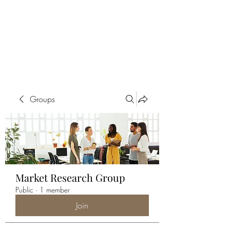
ALIA BENSLIMAN
ART
Groups
Market Research Group
Public
·
1 member
Join