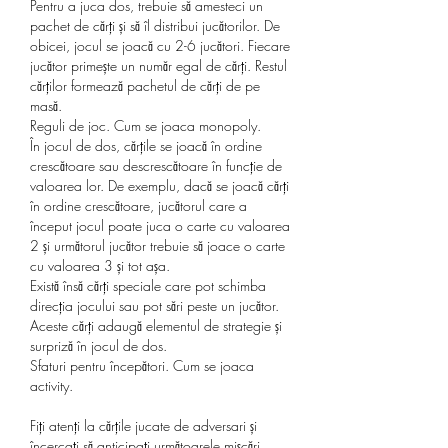
Pentru a juca dos, trebuie să amesteci un 
pachet de cărți și să îl distribui jucătorilor. De 
obicei, jocul se joacă cu 2-6 jucători. Fiecare 
jucător primește un număr egal de cărți. Restul 
cărților formează pachetul de cărți de pe 
masă.
Reguli de joc. Cum se joaca monopoly.
În jocul de dos, cărțile se joacă în ordine 
crescătoare sau descrescătoare în funcție de 
valoarea lor. De exemplu, dacă se joacă cărți 
în ordine crescătoare, jucătorul care a 
început jocul poate juca o carte cu valoarea 
2 și următorul jucător trebuie să joace o carte 
cu valoarea 3 și tot așa.
Există însă cărți speciale care pot schimba 
direcția jocului sau pot sări peste un jucător. 
Aceste cărți adaugă elementul de strategie și 
surpriză în jocul de dos.
Sfaturi pentru începători. Cum se joaca 
activity.
Fiți atenți la cărțile jucate de adversari și 
încercați să anticipați următoarele mișcări.