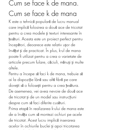
Cum se face k de mana. 
Cum se face k de mana
K este o tehnică populară de lucru manual 
care implică folosirea a două ace de tricotat 
pentru a crea modele și texturi interesante în 
țesături. Acesta este un proiect perfect pentru 
începători, deoarece este relativ ușor de 
învățat și de practicat. În plus, k-ul de mana 
poate fi utilizat pentru a crea o varietate de 
articole precum fulare, căciuli, mănuși și multe 
altele.
Pentru a începe să faci k de mana, trebuie să 
ai la dispoziție lână sau altă fibră pe care 
dorești să o folosești pentru a crea țesătura. 
De asemenea, vei avea nevoie de două ace 
de tricotat și de un model sau instrucțiuni 
despre cum să faci diferite cusături.
Prima etapă în realizarea k-ului de mana este 
de a învăța cum să montezi ochiuri pe acele 
de tricotat. Acest lucru implică inserarea 
acelor în ochiurile buclei și apoi tricotarea 