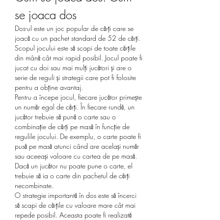
se joaca dos
Dos-ul este un joc popular de cărți care se 
joacă cu un pachet standard de 52 de cărți. 
Scopul jocului este să scapi de toate cărțile 
din mână cât mai rapid posibil. Jocul poate fi 
jucat cu doi sau mai mulți jucători și are o 
serie de reguli și strategii care pot fi folosite 
pentru a obține avantaj.
Pentru a începe jocul, fiecare jucător primește 
un număr egal de cărți. În fiecare rundă, un 
jucător trebuie să pună o carte sau o 
combinație de cărți pe masă în funcție de 
regulile jocului. De exemplu, o carte poate fi 
pusă pe masă atunci când are același număr 
sau aceeași valoare cu cartea de pe masă. 
Dacă un jucător nu poate pune o carte, el 
trebuie să ia o carte din pachetul de cărți 
necombinate.
O strategie importantă în dos este să încerci 
să scapi de cărțile cu valoare mare cât mai 
repede posibil. Aceasta poate fi realizată 