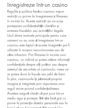
înregistreze într-un casino
Regulile și politica fiecărui cazinou impun 
restricții cu privire la înregistrarea și filmarea 
în incinta lor. Aceste restricții au ca scop 
protejarea confidențialității clienților și 
evitarea fraudelor sau activităților ilegale.
Unul dintre motivele principale pentru care 
oamenii nu au voie să înregistreze într-un 
cazinou este faptul că aceste înregistrări pot fi 
utilizate în scopuri necuviincioase sau de 
către infractori. Prin filmarea în incinta unui 
cazinou, un individ ar putea obține informații 
confidențiale despre alți jucători sau despre 
sistemul de securitate al cazinoului, ceea ce 
ar putea duce la fraude sau jaful de bani.
În plus, cazinourile își păstrează propria 
imagine și integritate prin impunerea unor 
reguli stricte privind confidențialitatea. 
Acestea asigură clienții că pot juca într-un 
mediu sigur și protejat, fără să-și facă griji cu 
privire la protecția datelor personale sau la 
faptul că vor fi înregistrați fără acordul lor.