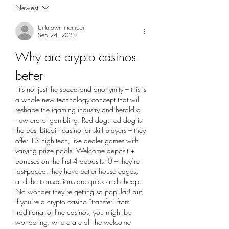
Newest
Unknown member
Sep 24, 2023
Why are crypto casinos 
better
 It’s not just the speed and anonymity – this is 
a whole new technology concept that will 
reshape the igaming industry and herald a 
new era of gambling. Red dog: red dog is 
the best bitcoin casino for skill players – they 
offer 13 high-tech, live dealer games with 
varying prize pools. Welcome deposit + 
bonuses on the first 4 deposits. 0 – they’re 
fast-paced, they have better house edges, 
and the transactions are quick and cheap. 
No wonder they’re getting so popular! but, 
if you’re a crypto casino “transfer” from 
traditional online casinos, you might be 
wondering: where are all the welcome 