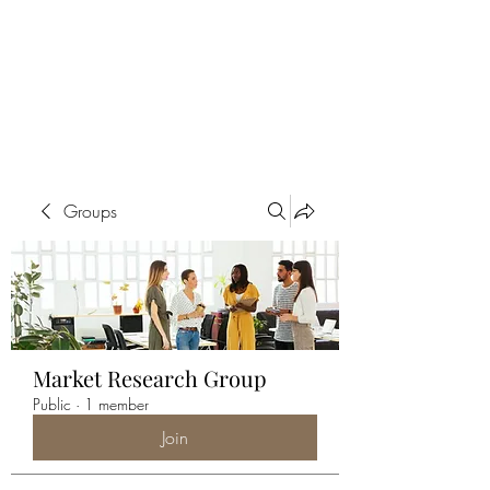
ALIA BENSLIMAN
ART
Groups
Market Research Group
Public
·
1 member
Join