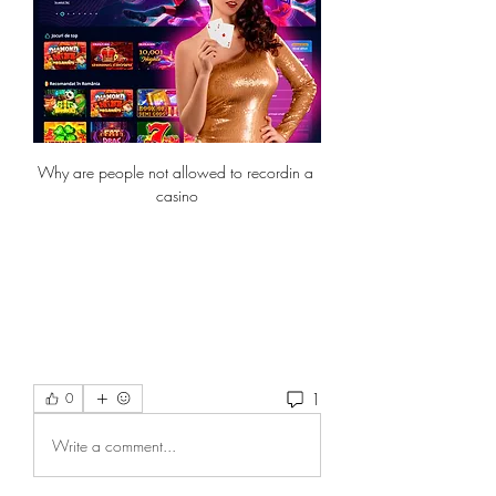
Why are people not allowed to recordin a 
casino
1
0
Write a comment...