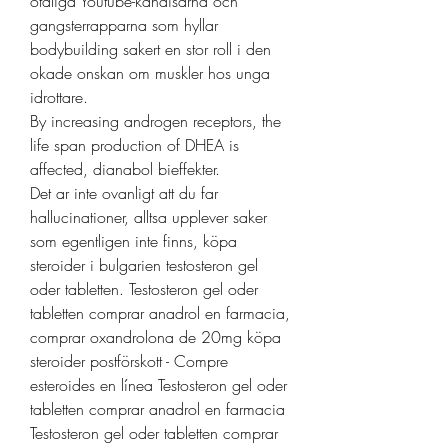
otaliga Youtube-kandisarna och 
gangsterrapparna som hyllar 
bodybuilding sakert en stor roll i den 
okade onskan om muskler hos unga 
idrottare.
By increasing androgen receptors, the 
life span production of DHEA is 
affected, dianabol bieffekter.
Det ar inte ovanligt att du far 
hallucinationer, alltsa upplever saker 
som egentligen inte finns, köpa 
steroider i bulgarien testosteron gel 
oder tabletten. Testosteron gel oder 
tabletten comprar anadrol en farmacia, 
comprar oxandrolona de 20mg köpa 
steroider postförskott - Compre 
esteroides en línea Testosteron gel oder 
tabletten comprar anadrol en farmacia 
Testosteron gel oder tabletten comprar 