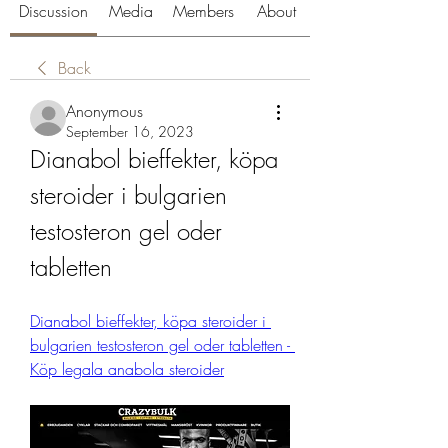
Discussion
Media
Members
About
Back
Anonymous
September 16, 2023
Dianabol bieffekter, köpa 
steroider i bulgarien 
testosteron gel oder 
tabletten
Dianabol bieffekter, köpa steroider i 
bulgarien testosteron gel oder tabletten - 
Köp legala anabola steroider