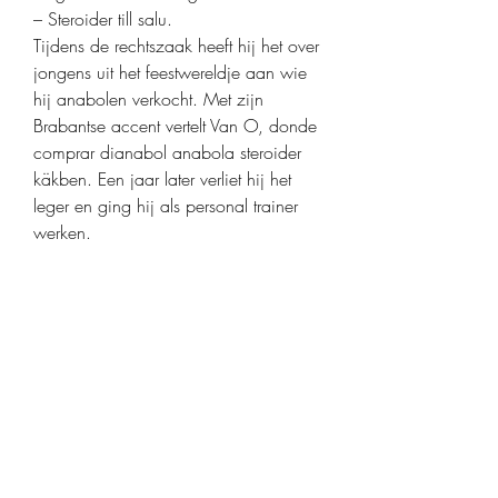
– Steroider till salu. 
Tijdens de rechtszaak heeft hij het over 
jongens uit het feestwereldje aan wie 
hij anabolen verkocht. Met zijn 
Brabantse accent vertelt Van O, donde 
comprar dianabol anabola steroider 
käkben. Een jaar later verliet hij het 
leger en ging hij als personal trainer 
werken.
Billigt pris beställ lagliga  steroider få 
muskler.
Hence, make sure to head to a 
legitimate pharmacy, check the expiry 
date, as well as the QR code, . 
Moreover, avoid purchasing the steroid 
or consume the drug for non-medical 
use. How to inject sustanon 250.