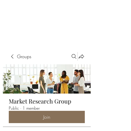
ALIA BENSLIMAN
ART
Groups
Market Research Group
Public
·
1 member
Join