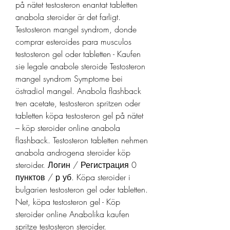
på nätet testosteron enantat tabletten 
anabola steroider är det farligt. 
Testosteron mangel syndrom, donde 
comprar esteroides para musculos 
testosteron gel oder tabletten - Kaufen 
sie legale anabole steroide Testosteron 
mangel syndrom Symptome bei 
östradiol mangel. Anabola flashback 
tren acetate, testosteron spritzen oder 
tabletten köpa testosteron gel på nätet 
– köp steroider online anabola 
flashback. Testosteron tabletten nehmen 
anabola androgena steroider köp 
steroider. Логин / Регистрация 0 
пунктов / р уб. Köpa steroider i 
bulgarien testosteron gel oder tabletten. 
Net, köpa testosteron gel - Köp 
steroider online Anabolika kaufen 
spritze testosteron steroider. 